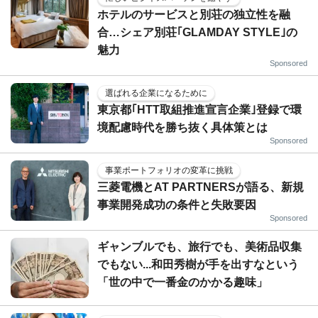
ホテルのサービスと別荘の独立性を融
合…シェア別荘｢GLAMDAY STYLE｣の
魅力
Sponsored
選ばれる企業になるために
東京都｢HTT取組推進宣言企業｣登録で環
境配慮時代を勝ち抜く具体策とは
Sponsored
事業ポートフォリオの変革に挑戦
三菱電機とAT PARTNERSが語る、新規
事業開発成功の条件と失敗要因
Sponsored
ギャンブルでも、旅行でも、美術品収集
でもない...和田秀樹が手を出すなという
「世の中で一番金のかかる趣味」