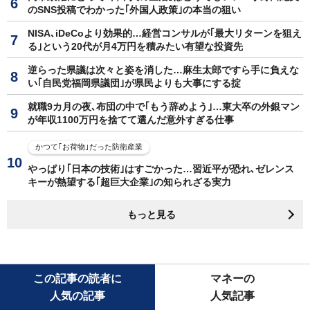
のSNS投稿でわかった｢外国人政策｣の本当の狙い
NISA､iDeCoより効果的…経営コンサルが｢最大リターンを狙え
る｣という20代が月4万円を積みたい有望な投資先
逆らった県議は次々と姿を消した…麻生太郎ですら手に負えな
い｢自民党福岡県議団｣が県民よりも大事にする掟
就職9カ月の夜､布団の中で｢もう辞めよう｣…東大卒の外銀マン
が年収1100万円を捨てて選んだ意外すぎる仕事
かつて｢お荷物｣だった防衛産業
やっぱり｢日本の技術｣はすごかった…習近平が恐れ､ゼレンス
キーが熱望する｢超巨大企業｣の知られざる実力
もっと見る
この記事の読者に
マネーの
人気の記事
人気記事