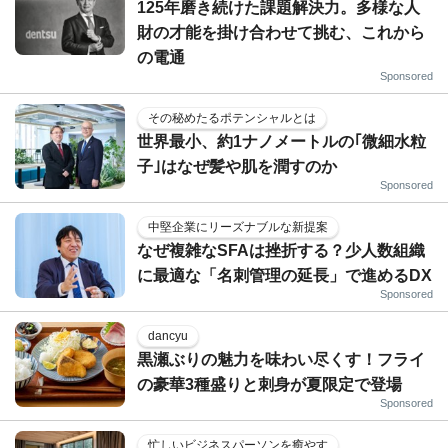
125年磨き続けた課題解決力。多様な人
財の才能を掛け合わせて挑む、これから
の電通
Sponsored
その秘めたるポテンシャルとは
世界最小、約1ナノメートルの｢微細水粒
子｣はなぜ髪や肌を潤すのか
Sponsored
中堅企業にリーズナブルな新提案
なぜ複雑なSFAは挫折する？少人数組織
に最適な「名刺管理の延長」で進めるDX
Sponsored
dancyu
黒瀬ぶりの魅力を味わい尽くす！フライ
の豪華3種盛りと刺身が夏限定で登場
Sponsored
忙しいビジネスパーソンを癒やす