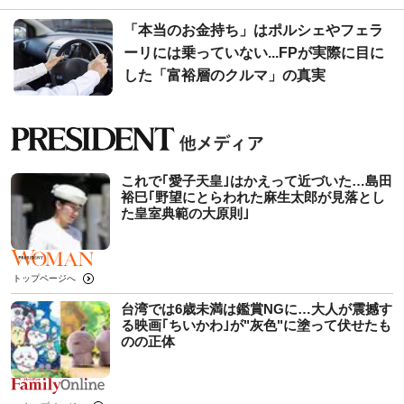
「本当のお金持ち」はポルシェやフェラ
ーリには乗っていない...FPが実際に目に
した「富裕層のクルマ」の真実
これで｢愛子天皇｣はかえって近づいた…島田
裕巳｢野望にとらわれた麻生太郎が見落とし
た皇室典範の大原則｣
トップページへ
台湾では6歳未満は鑑賞NGに…大人が震撼す
る映画｢ちいかわ｣が"灰色"に塗って伏せたも
のの正体