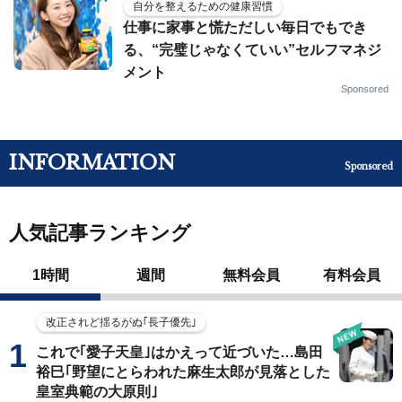
自分を整えるための健康習慣
仕事に家事と慌ただしい毎日でもでき
る、“完璧じゃなくていい”セルフマネジ
メント
Sponsored
INFORMATION
Sponsored
人気記事ランキング
1時間
週間
無料会員
有料会員
改正されど揺るがぬ｢長子優先｣
これで｢愛子天皇｣はかえって近づいた…島田
裕巳｢野望にとらわれた麻生太郎が見落とした
皇室典範の大原則｣