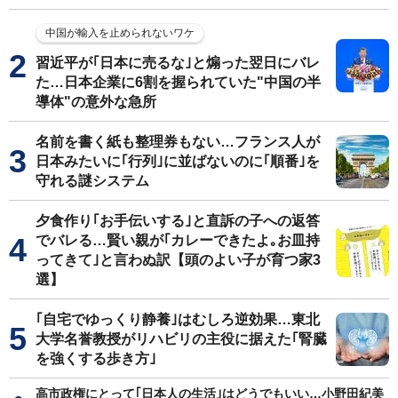
中国が輸入を止められないワケ
習近平が｢日本に売るな｣と煽った翌日にバレ
た…日本企業に6割を握られていた"中国の半
導体"の意外な急所
名前を書く紙も整理券もない…フランス人が
日本みたいに｢行列｣に並ばないのに｢順番｣を
守れる謎システム
夕食作り｢お手伝いする｣と直訴の子への返答
でバレる…賢い親が｢カレーできたよ｡お皿持
ってきて｣と言わぬ訳【頭のよい子が育つ家3
選】
｢自宅でゆっくり静養｣はむしろ逆効果…東北
大学名誉教授がリハビリの主役に据えた｢腎臓
を強くする歩き方｣
高市政権にとって｢日本人の生活｣はどうでもいい…小野田紀美