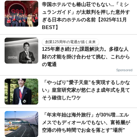
帝国ホテルでも椿山荘でもない...「ミシ
ュランガイド」が太鼓判を押した意外す
ぎる日本のホテルの名前【2025年11月
BEST】
創業125周年の電通が描く未来
125年磨き続けた課題解決力。多様な人
財の才能を掛け合わせて挑む、これから
の電通
Sponsored
「やっぱり"愛子天皇"を実現するしかな
い」皇室研究家が悠仁さま成年式を見て
そう確信したワケ
「年末年始は海外旅行」が30%増...エル
メスでもディオールでもない、富裕層が
空港の待ち時間でお金を落とす"場所"