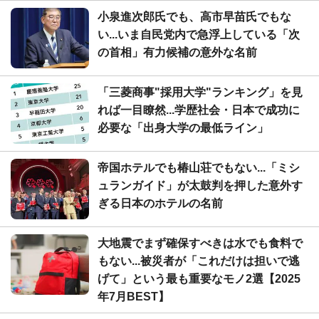
小泉進次郎氏でも、高市早苗氏でもな
い...いま自民党内で急浮上している「次
の首相」有力候補の意外な名前
「三菱商事"採用大学"ランキング」を見
れば一目瞭然...学歴社会・日本で成功に
必要な「出身大学の最低ライン」
帝国ホテルでも椿山荘でもない...「ミシ
ュランガイド」が太鼓判を押した意外す
ぎる日本のホテルの名前
大地震でまず確保すべきは水でも食料で
もない...被災者が「これだけは担いで逃
げて」という最も重要なモノ2選【2025
年7月BEST】