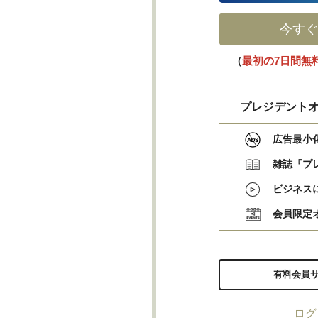
今すぐ
（
最初の7日間無
プレジデントオ
広告最小
雑誌『プ
ビジネス
会員限定
有料会員
ログ