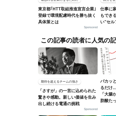
東京都｢HTT取組推進宣言企業｣
仕事に
登録で環境配慮時代を勝ち抜く
もでき
具体策とは
い”セ
Sponsored
この記事の読者に人気の
パカッと
期待を超えるチームの強さ
るだけ.
「さすが」の一言に込められた
「大腸
驚きや感動。新しい価値を生み
肪酸た
出し続ける電通の挑戦
Sponsored