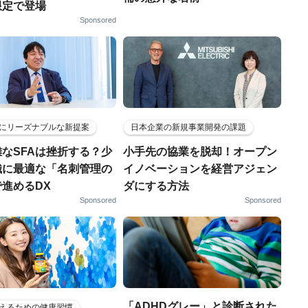
限定で登場
Sponsored
にリーズナブルな新提案
日本企業の新規事業開発の課題
なSFAは挫折する？少
小手先の協業を脱却！オープン
織に最適な「名刺管理の
イノベーションを経営アジェン
進めるDX
ダにする方法
Sponsored
Sponsored
「ADHDグレー」と診断された
えるための健康習慣