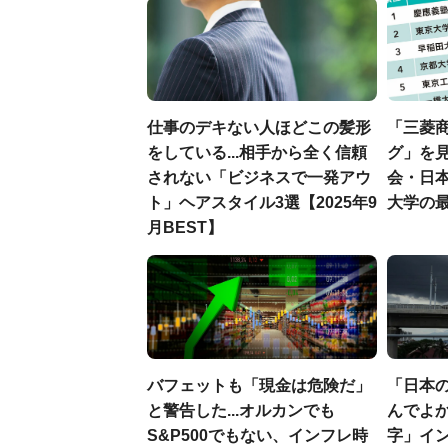
仕事のデキない人ほどこの髪形
「三菱商
をしている...相手から全く信頼
グ」を見
されない「ビジネスで一発アウ
会・日
ト」ヘアスタイル3選【2025年9
大学の
月BEST】
バフェットも「現金は危険だ」
「日本
と警告した...オルカンでも
んでよか
S&P500でもない、インフレ時
字」イ