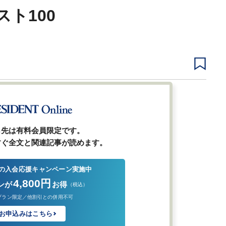
ト100
3
4
5
9
…
次ページ
ら先は有料会員限定です。
すぐ全文と関連記事が読めます。
の入会応援キャンペーン実施中
4,800円
ンが
お得
（税込）
プラン限定／他割引との併用不可
お申込みはこちら