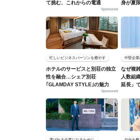
て挑む、これからの電通
身が夏
Sponsored
忙しいビジネスパーソンを癒やす
中堅企業
ホテルのサービスと別荘の独立
なぜ複雑
性を融合…シェア別荘
人数組
｢GLAMDAY STYLE｣の魅力
延長」で
Sponsored
選ばれる企業になるために
自分を整