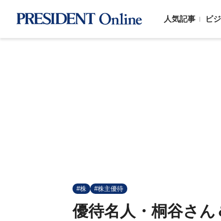
人気記事
ビジ
#株
#株主優待
優待名人・桐谷さん＆