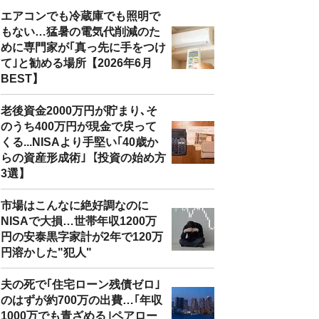
エアコンでも冷蔵庫でも照明で
もない…猛暑の電気代削減のた
めに専門家が｢真っ先に手をつけ
て｣と勧める場所【2026年6月
BEST】
老後資金2000万円が貯まり､そ
のうち400万円が現金で戻って
くる...NISAより手堅い｢40歳か
らの資産形成術｣【投資の始め方
3選】
市場はこんなに絶好調なのに
NISAで大損…世帯年収1200万
円の安泰黒字家計が2年で120万
円溶かした"犯人"
夫の死で｢住宅ローン残債ゼロ｣
のはずが約700万の出費…｢年収
1000万でも青ざめる｣ペアロー