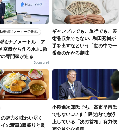
ギャンブルでも、旅行でも、美
動車部品メーカーの挑戦
術品収集でもない...和田秀樹が
小約1ナノメートル、ア
手を出すなという「世の中で一
｢空気から作る水｣に微
番金のかかる趣味」
学の専門家が迫る
Sponsored
小泉進次郎氏でも、高市早苗氏
でもない...いま自民党内で急浮
りの魅力を味わい尽く
上している「次の首相」有力候
ライの豪華3種盛りと刺
補の意外な名前