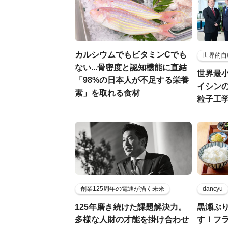
カルシウムでもビタミンCでも
世界的自
ない...骨密度と認知機能に直結
世界最
「98%の日本人が不足する栄養
イシンの
素」を取れる食材
粒子工
創業125周年の電通が描く未来
dancyu
125年磨き続けた課題解決力。
黒瀬ぶ
多様な人財の才能を掛け合わせ
す！フ