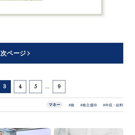
次ページ
3
4
5
9
…
マネー
#株
#株主優待
#年収・給料