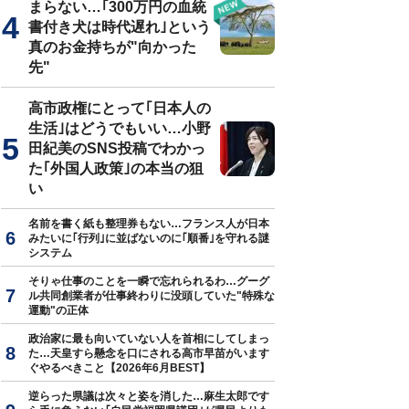
まらない…｢300万円の血統
書付き犬は時代遅れ｣という
真のお金持ちが"向かった
先"
高市政権にとって｢日本人の
生活｣はどうでもいい…小野
田紀美のSNS投稿でわかっ
た｢外国人政策｣の本当の狙
い
名前を書く紙も整理券もない…フランス人が日本
みたいに｢行列｣に並ばないのに｢順番｣を守れる謎
システム
そりゃ仕事のことを一瞬で忘れられるわ…グーグ
ル共同創業者が仕事終わりに没頭していた"特殊な
運動"の正体
政治家に最も向いていない人を首相にしてしまっ
た…天皇すら懸念を口にされる高市早苗がいます
ぐやるべきこと【2026年6月BEST】
逆らった県議は次々と姿を消した…麻生太郎です