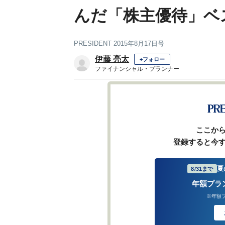
んだ「株主優待」ベス
PRESIDENT 2015年8月17日号
伊藤 亮太
+フォロー
ファイナンシャル・プランナー
1
2
前ページ
ここか
登録すると今
夏
8/31まで
年額プラ
※年額