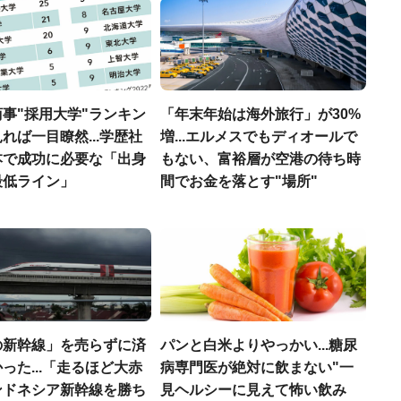
事"採用大学"ランキン
「年末年始は海外旅行」が30%
れば一目瞭然...学歴社
増...エルメスでもディオールで
本で成功に必要な「出身
もない、富裕層が空港の待ち時
最低ライン」
間でお金を落とす"場所"
の新幹線」を売らずに済
パンと白米よりやっかい...糖尿
った...「走るほど大赤
病専門医が絶対に飲まない"一
ンドネシア新幹線を勝ち
見ヘルシーに見えて怖い飲み