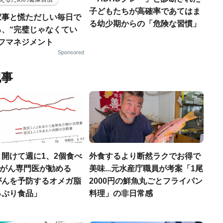
子どもたちが高確率であてはま
家事と慌ただしい毎日で
る幼少期からの「危険な習慣」
る、“完璧じゃなくてい
ルフマネジメント
Sponsored
記事
開けて週に1、2個食べ
外食するより断然ラクでお得で
..がん専門医が勧める
美味...元水産庁職員が考案「1尾
がんを予防するオメガ脂
2000円の鮮魚丸ごとフライパン
っぷり食品」
料理」の非日常感