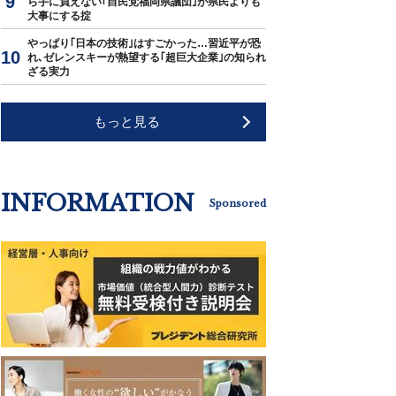
ら手に負えない｢自民党福岡県議団｣が県民よりも
大事にする掟
やっぱり｢日本の技術｣はすごかった…習近平が恐
れ､ゼレンスキーが熱望する｢超巨大企業｣の知られ
ざる実力
もっと見る
INFORMATION
Sponsored