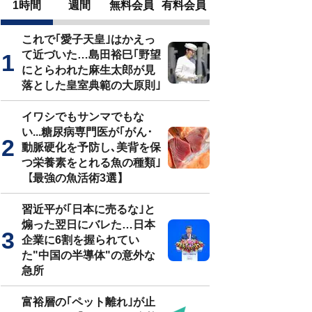
1時間
週間
無料会員
有料会員
これで｢愛子天皇｣はかえっ
て近づいた…島田裕巳｢野望
にとらわれた麻生太郎が見
落とした皇室典範の大原則｣
イワシでもサンマでもな
い...糖尿病専門医が｢がん･
動脈硬化を予防し､美背を保
つ栄養素をとれる魚の種類｣
【最強の魚活術3選】
習近平が｢日本に売るな｣と
煽った翌日にバレた…日本
企業に6割を握られてい
た"中国の半導体"の意外な
急所
富裕層の｢ペット離れ｣が止