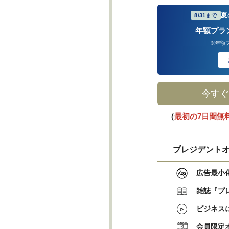
夏
8/31まで
年額プラ
※年額
今すぐ
（
最初の7日間無
プレジデントオ
広告最小
雑誌『プ
ビジネス
会員限定