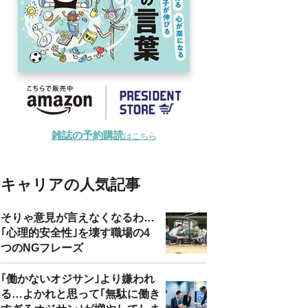
雑誌の予約購読
はこちら
キャリアの人気記事
そりゃ意見が言えなくなるわ…
｢心理的安全性｣を壊す職場の4
つのNGフレーズ
｢働かないオジサン｣より嫌われ
る…よかれと思って｢無駄に働き