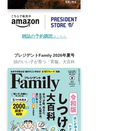
雑誌の予約購読
はこちら
プレジデントFamily 2026年夏号
頭のいい子が育つ「育脳」大百科