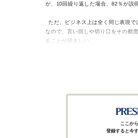
が、10回繰り返した場合、82％が
ただ、ビジネス上は全く同じ表現で
なので、言い回しや切り口をその都
ることが望ましい。
ここか
登録すると今