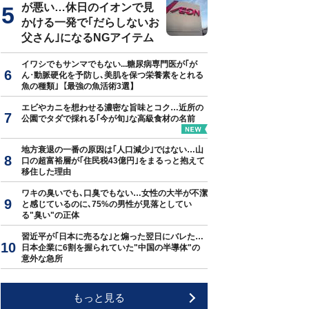
が悪い…休日のイオンで見
かける一発で｢だらしないお
父さん｣になるNGアイテム
イワシでもサンマでもない...糖尿病専門医が｢が
ん･動脈硬化を予防し､美肌を保つ栄養素をとれる
魚の種類｣【最強の魚活術3選】
エビやカニを想わせる濃密な旨味とコク…近所の
公園でタダで採れる｢今が旬｣な高級食材の名前
地方衰退の一番の原因は｢人口減少｣ではない…山
口の超富裕層が｢住民税43億円｣をまるっと抱えて
移住した理由
ワキの臭いでも､口臭でもない…女性の大半が不潔
と感じているのに､75%の男性が見落としてい
る"臭い"の正体
習近平が｢日本に売るな｣と煽った翌日にバレた…
日本企業に6割を握られていた"中国の半導体"の
意外な急所
もっと見る