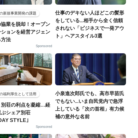
仕事のデキない人ほどこの髪形
の新規事業開発の課題
をしている...相手から全く信頼
の協業を脱却！オープン
されない「ビジネスで一発アウ
ーションを経営アジェン
ト」ヘアスタイル3選
る方法
Sponsored
小泉進次郎氏でも、高市早苗氏
の福利厚生として活用
でもない...いま自民党内で急浮
と別荘の利点を凝縮…経
上している「次の首相」有力候
選ぶシェア別荘
補の意外な名前
DAY STYLE｣
Sponsored