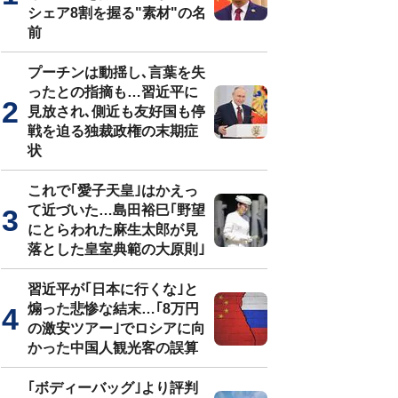
シェア8割を握る"素材"の名
前
プーチンは動揺し､言葉を失
ったとの指摘も…習近平に
見放され､側近も友好国も停
戦を迫る独裁政権の末期症
状
これで｢愛子天皇｣はかえっ
て近づいた…島田裕巳｢野望
にとらわれた麻生太郎が見
落とした皇室典範の大原則｣
習近平が｢日本に行くな｣と
煽った悲惨な結末…｢8万円
の激安ツアー｣でロシアに向
かった中国人観光客の誤算
｢ボディーバッグ｣より評判