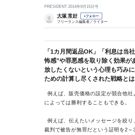
PRESIDENT 2014年9月15日号
大塚 常好
+フォロー
フリーランス編集者／ライター
「1カ月間返品OK」「利息は当
怖感”や罪悪感を取り除く効果が
放したくないという心理も巧みに
ための計算し尽くされた戦略とは
例えば、販売価格の設定が競合他社
によっては勝利することもできる。
例えば、伝えたいメッセージを絞り
裁判で被告が無罪だという証明を2～