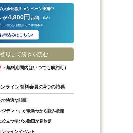
の入会応援キャンペーン実施中
4,800円
ンが
お得
（税込）
プラン限定／他割引との併用不可
お申込みはこちら
登録して続きを読む
料
・無料期間内はいつでも解約可）
ンライン有料会員の4つの特典
化で快適な閲覧
レジデント』が最新号から読み放題
に役立つ学びの動画が見放題
オンラインイベント