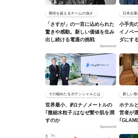
期待を超えるチームの強さ
日本企業
「さすが」の一言に込められた
小手先
驚きや感動。新しい価値を生み
イノベ
出し続ける電通の挑戦
ダにす
Sponsored
その秘めたるポテンシャルとは
新しい形
世界最小、約1ナノメートルの
ホテル
｢微細水粒子｣はなぜ髪や肌を潤
営者が
すのか
｢GLAM
Sponsored