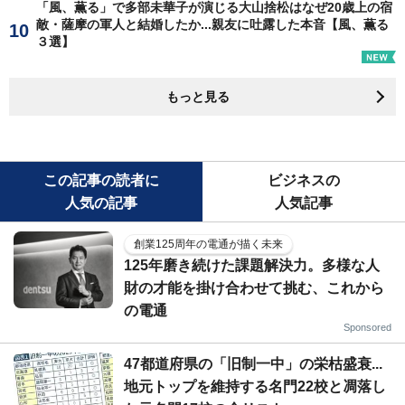
「風、薫る」で多部未華子が演じる大山捨松はなぜ20歳上の宿
敵・薩摩の軍人と結婚したか...親友に吐露した本音【風、薫る
３選】
もっと見る
この記事の読者に
ビジネスの
人気の記事
人気記事
創業125周年の電通が描く未来
125年磨き続けた課題解決力。多様な人
財の才能を掛け合わせて挑む、これから
の電通
Sponsored
47都道府県の「旧制一中」の栄枯盛衰...
地元トップを維持する名門22校と凋落し