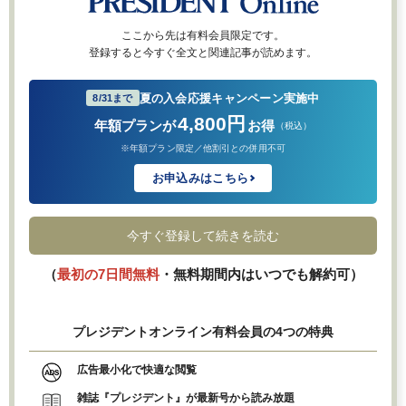
ここから先は有料会員限定です。
登録すると今すぐ全文と関連記事が読めます。
夏の入会応援キャンペーン実施中
8/31まで
4,800円
年額プランが
お得
（税込）
※年額プラン限定／他割引との併用不可
お申込みはこちら
今すぐ登録して続きを読む
（
最初の7日間無料
・無料期間内はいつでも解約可）
プレジデントオンライン有料会員の4つの特典
広告最小化で快適な閲覧
雑誌『プレジデント』が最新号から読み放題