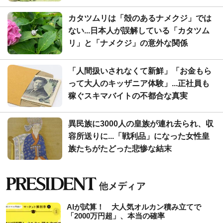
カタツムリは「殻のあるナメクジ」では
ない...日本人が誤解している「カタツム
リ」と「ナメクジ」の意外な関係
「人間扱いされなくて新鮮」「お金もら
って大人のキッザニア体験」...正社員も
稼ぐスキマバイトの不都合な真実
異民族に3000人の皇族が連れ去られ、収
容所送りに...「戦利品」になった女性皇
族たちがたどった悲惨な結末
AIが試算！ 大人気オルカン積み立てで
「2000万円超」、本当の確率