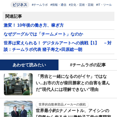
ビジネス
#チームラボ
#情報・通信
#文化・芸術・芸能
#IT・ツール
関連記事
激変！ 10年後の働き方、稼ぎ方
なぜグーグルでは「チームメート」なのか
世界は変えられる！ デジタルアートへの挑戦【1】 －対
談：チームラボ代表 猪子寿之×田原総一朗
あわせて読みたい
#チームラボの記事
「秀吉と一緒になるのがイヤ」ではな
い...お市の方が柴田勝家との自害を選ん
だ"現代人には理解できない"理由
世界的自動車部品メーカーの挑戦
世界最小約1ナノメートル、アイシンの