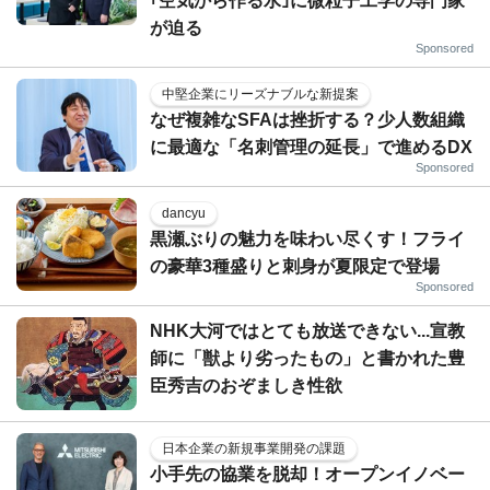
｢空気から作る水｣に微粒子工学の専門家
が迫る
Sponsored
中堅企業にリーズナブルな新提案
なぜ複雑なSFAは挫折する？少人数組織
に最適な「名刺管理の延長」で進めるDX
Sponsored
dancyu
黒瀬ぶりの魅力を味わい尽くす！フライ
の豪華3種盛りと刺身が夏限定で登場
Sponsored
NHK大河ではとても放送できない...宣教
師に「獣より劣ったもの」と書かれた豊
臣秀吉のおぞましき性欲
日本企業の新規事業開発の課題
小手先の協業を脱却！オープンイノベー