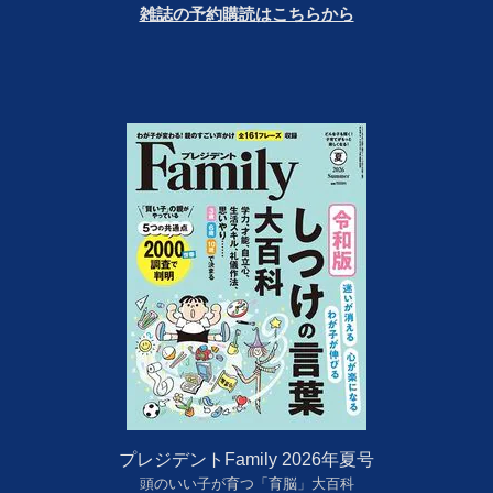
雑誌の予約購読はこちらから
プレジデントFamily 2026年夏号
頭のいい子が育つ「育脳」大百科