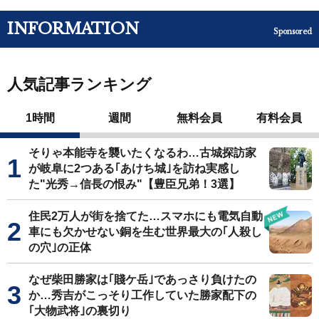
INFORMATION
Sponsored
人気記事ランキング
1時間
週間
無料会員
有料会員
そりゃ本能寺を襲いたくなるわ…古城探訪家
が岐阜に2つある｢あけち城｣を訪ね実感し
た"光秀→信長の恨み"【豊臣兄弟！3選】
住民2万人が街を捨てた…スマホにも電気自動
車にも欠かせない銅を生む世界最大の｢人殺し
の穴｣の正体
なぜ柴田勝家は｢賤ケ岳｣であっさり負けたの
か…秀吉がこっそり工作していた勝家配下の
｢大物武将｣の裏切り