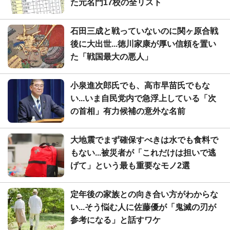
た元名門17校の全リスト
石田三成と戦っていないのに関ヶ原合戦
後に大出世...徳川家康が厚い信頼を置い
た「戦国最大の悪人」
小泉進次郎氏でも、高市早苗氏でもな
い...いま自民党内で急浮上している「次
の首相」有力候補の意外な名前
大地震でまず確保すべきは水でも食料で
もない...被災者が「これだけは担いで逃
げて」という最も重要なモノ2選
定年後の家族との向き合い方がわからな
い...そう悩む人に佐藤優が「鬼滅の刃が
参考になる」と話すワケ