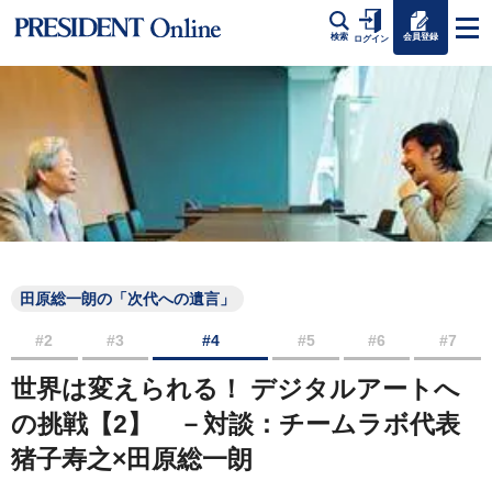
会員登録
検索
ログイン
田原総一朗の「次代への遺言」
#2
#3
#4
#5
#6
#7
世界は変えられる！ デジタルアートへ
の挑戦【2】 －対談：チームラボ代表
猪子寿之×田原総一朗