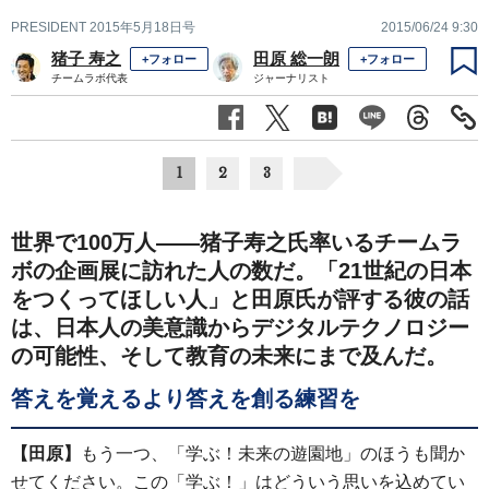
PRESIDENT 2015年5月18日号
2015/06/24 9:30
猪子 寿之
田原 総一朗
+フォロー
+フォロー
チームラボ代表
ジャーナリスト
1
2
3
世界で100万人――猪子寿之氏率いるチームラ
ボの企画展に訪れた人の数だ。「21世紀の日本
をつくってほしい人」と田原氏が評する彼の話
は、日本人の美意識からデジタルテクノロジー
の可能性、そして教育の未来にまで及んだ。
答えを覚えるより答えを創る練習を
【田原】
もう一つ、「学ぶ！未来の遊園地」のほうも聞か
せてください。この「学ぶ！」はどういう思いを込めてい