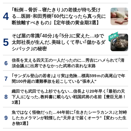
｢転倒→骨折→寝たきり｣の老後が待ち受け
る…医師･和田秀樹｢60代になったら真っ先に
断捨離すべきもの｣【定年後の黄金期3選】
そば屋の常識｢40分｣を｢5分｣に変えた…ゆで
太郎社長が生んだ､美味しくて早い｢儲かるダ
シパック｣の秘密
信長を支える四天王の一人だったのに…秀吉にハメられて｢清
須会議｣に出席できなかった武将の哀れな末路
｢サンダル登山の若者｣より実は危険…標高599ｍの高尾山で年
間100件超の遭難事故を起こしている"張本人"
織田でも武田でも上杉でもない…信長より20年早く｢最初の天
下人｣になった､教科書に載らない戦国武将の名前【豊臣兄弟！
3選】
魚ではなく怪物だった…44年前に｢生きたシーラカンス｣と対峙
したカメラマンが戦慄した"天井まで届くオーラ"【変わった生
き物3選】