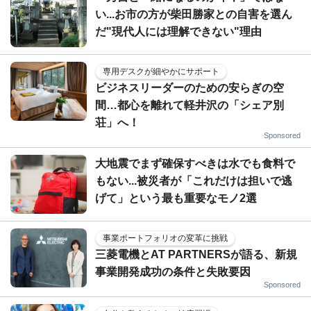
い...お市の方が柴田勝家との自害を選ん
だ"現代人には理解できない"理由
専用デスクが細やかにサポート
ビジネスリーダーのための安らぎの空
間…都心を離れて軽井沢の「シェア別
荘」へ！
Sponsored
大地震でまず確保すべきは水でも食料で
もない...被災者が「これだけは担いで逃
げて」という最も重要なモノ2選
事業ポートフォリオの変革に挑戦
三菱電機とAT PARTNERSが語る、新規
事業開発成功の条件と失敗要因
Sponsored