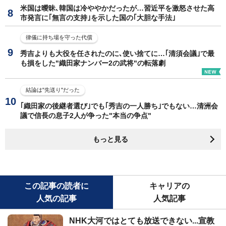
米国は曖昧､韓国は冷ややかだったが…習近平を激怒させた高
市発言に｢無言の支持｣を示した国の｢大胆な手法｣
律儀に持ち場を守った代償
秀吉よりも大役を任されたのに､使い捨てに…｢清須会議｣で最
も損をした"織田家ナンバー2の武将"の転落劇
結論は"先送り"だった
｢織田家の後継者選び｣でも｢秀吉の一人勝ち｣でもない…清洲会
議で信長の息子2人が争った"本当の争点"
もっと見る
この記事の読者に
キャリアの
人気の記事
人気記事
NHK大河ではとても放送できない...宣教