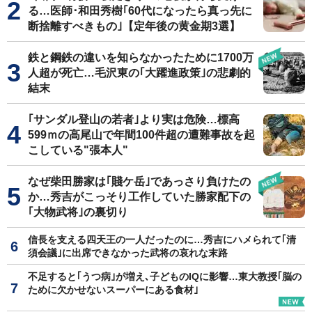
る…医師･和田秀樹｢60代になったら真っ先に
断捨離すべきもの｣【定年後の黄金期3選】
鉄と鋼鉄の違いを知らなかったために1700万
人超が死亡…毛沢東の｢大躍進政策｣の悲劇的
結末
｢サンダル登山の若者｣より実は危険…標高
599ｍの高尾山で年間100件超の遭難事故を起
こしている"張本人"
なぜ柴田勝家は｢賤ケ岳｣であっさり負けたの
か…秀吉がこっそり工作していた勝家配下の
｢大物武将｣の裏切り
信長を支える四天王の一人だったのに…秀吉にハメられて｢清
須会議｣に出席できなかった武将の哀れな末路
不足すると｢うつ病｣が増え､子どものIQに影響…東大教授｢脳の
ために欠かせないスーパーにある食材｣