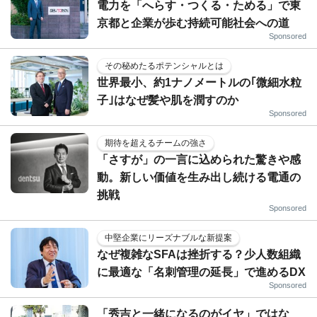
電力を「へらす・つくる・ためる」で東
京都と企業が歩む持続可能社会への道
Sponsored
その秘めたるポテンシャルとは
世界最小、約1ナノメートルの｢微細水粒
子｣はなぜ髪や肌を潤すのか
Sponsored
期待を超えるチームの強さ
「さすが」の一言に込められた驚きや感
動。新しい価値を生み出し続ける電通の
挑戦
Sponsored
中堅企業にリーズナブルな新提案
なぜ複雑なSFAは挫折する？少人数組織
に最適な「名刺管理の延長」で進めるDX
Sponsored
「秀吉と一緒になるのがイヤ」ではな