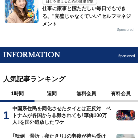
自分を整えるための健康習慣
仕事に家事と慌ただしい毎日でもでき
る、“完璧じゃなくていい”セルフマネジ
メント
Sponsored
INFORMATION
Sponsored
人気記事ランキング
1時間
週間
無料会員
有料会員
中国系住民を同化させたタイとは正反対…ベ
トナムが各国から非難されても｢華僑100万
人｣を国外追放したワケ
｢転倒→骨折→寝たきり｣の老後が待ち受け