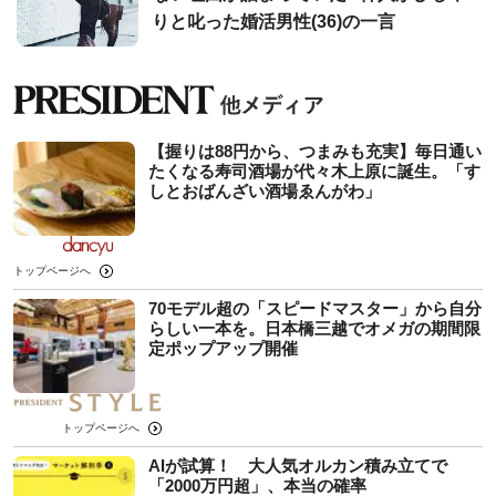
りと叱った婚活男性(36)の一言
【握りは88円から、つまみも充実】毎日通い
たくなる寿司酒場が代々木上原に誕生。「す
しとおばんざい酒場ゑんがわ」
トップページへ
70モデル超の「スピードマスター」から自分
らしい一本を。日本橋三越でオメガの期間限
定ポップアップ開催
トップページへ
AIが試算！ 大人気オルカン積み立てで
「2000万円超」、本当の確率