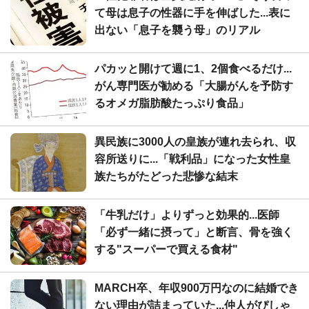
て母は息子の性器に手を伸ばした...表に
出ない「息子を襲う母」のリアル
パカッと開けて週に1、2個食べるだけ...
がん専門医が勧める「大腸がんを予防す
るオメガ脂肪酸たっぷり食品」
異民族に3000人の皇族が連れ去られ、収
容所送りに...「戦利品」になった女性皇
族たちがたどった悲惨な結末
「牛乳だけ」よりずっと効果的...医師
「必ず一緒に摂って」と断言、骨を強く
する"スーパーで買える食材"
MARCH卒、年収900万円なのに結婚でき
ない理由が詰まっていた...仲人がぴしゃ