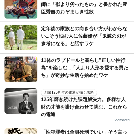
師に「獣より劣ったもの」と書かれた豊
臣秀吉のおぞましき性欲
定年後の家族との向き合い方がわからな
い...そう悩む人に佐藤優が「鬼滅の刃が
参考になる」と話すワケ
11体のラブドールと暮らし"正しい性行
為"を楽しむ...「人より人形を愛する男た
ち」が奇妙な生活を始めたワケ
創業125周年の電通が描く未来
125年磨き続けた課題解決力。多様な人
財の才能を掛け合わせて挑む、これから
の電通
Sponsored
「性犯罪者は全員死刑でいい」そう言っ