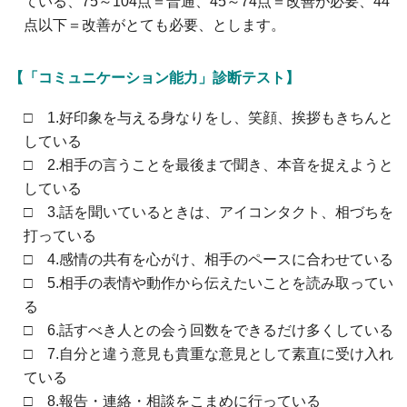
ている、75～104点＝普通、45～74点＝改善が必要、44
点以下＝改善がとても必要、とします。
【「コミュニケーション能力」診断テスト】
□ 1.好印象を与える身なりをし、笑顔、挨拶もきちんと
している
□ 2.相手の言うことを最後まで聞き、本音を捉えようと
している
□ 3.話を聞いているときは、アイコンタクト、相づちを
打っている
□ 4.感情の共有を心がけ、相手のペースに合わせている
□ 5.相手の表情や動作から伝えたいことを読み取ってい
る
□ 6.話すべき人との会う回数をできるだけ多くしている
□ 7.自分と違う意見も貴重な意見として素直に受け入れ
ている
□ 8.報告・連絡・相談をこまめに行っている