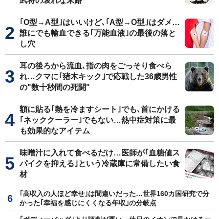
武将の哀れな末路
｢O型→A型｣はいいけど､｢A型→O型｣はダメ…
誰にでも輸血できる｢万能血液｣の最後の落と
し穴
耳の後ろから流血､指の肉をごっそり食べら
れ…クマに｢猪木キック｣で応戦した36歳男性
の"数十秒間の死闘"
額に貼る｢熱を冷ますシート｣でも､首にかける
｢ネッククーラー｣でもない…熱中症対策に最
も効果的なアイテム
味噌汁に入れて食べるだけ…医師が｢血糖値ス
パイクを抑える｣という冷蔵庫に常備したい食
材
｢高収入の人ほど幸せ｣は間違いだった…世界160カ国研究で分
かった｢幸福を感じにくくなる年収｣の分岐点