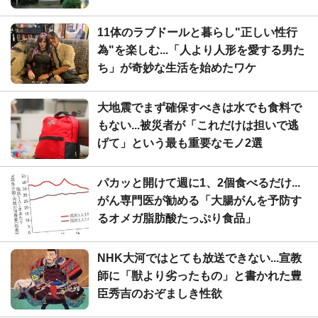
11体のラブドールと暮らし"正しい性行
為"を楽しむ...「人より人形を愛する男た
ち」が奇妙な生活を始めたワケ
大地震でまず確保すべきは水でも食料で
もない...被災者が「これだけは担いで逃
げて」という最も重要なモノ2選
パカッと開けて週に1、2個食べるだけ...
がん専門医が勧める「大腸がんを予防す
るオメガ脂肪酸たっぷり食品」
NHK大河ではとても放送できない...宣教
師に「獣より劣ったもの」と書かれた豊
臣秀吉のおぞましき性欲