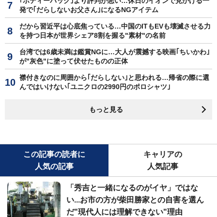
｢ボディーバッグ｣より評判が悪い…休日のイオンで見かける一
発で｢だらしないお父さん｣になるNGアイテム
だから習近平は心底焦っている…中国のITもEVも壊滅させる力
を持つ日本が世界シェア8割を握る"素材"の名前
台湾では6歳未満は鑑賞NGに…大人が震撼する映画｢ちいかわ｣
が"灰色"に塗って伏せたものの正体
襟付きなのに周囲から｢だらしない｣と思われる…帰省の際に選
んではいけない｢ユニクロの2990円のポロシャツ｣
もっと見る
この記事の読者に
キャリアの
人気の記事
人気記事
「秀吉と一緒になるのがイヤ」ではな
い...お市の方が柴田勝家との自害を選ん
だ"現代人には理解できない"理由