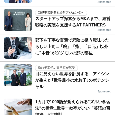
Sponsored
新規事業開発を経営アジェンダへ
スタートアップ探索からM&Aまで、経営
戦略の実装を支援するAT PARTNERS
Sponsored
部下を丁寧な言葉で邪険に扱う厭味った
らしい上司...「腕」「指」「口元」以外
に"本音"がダダモレの顔の部位
微粒子工学の専門家が解説
目に見えない世界を計測する…アイシン
が生んだ｢世界最小の水粒子｣のポテンシ
ャル
Sponsored
1カ月で1000語が覚えられる"ズルい学習
法"の極意...世界一効率がいい「英語の習
得法」5大鉄則