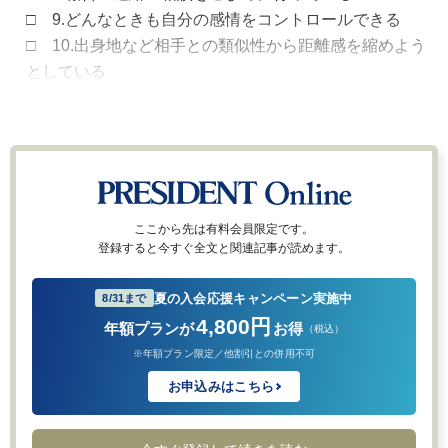
□ 9.どんなときも自分の感情をコントロールできる
□ 10.出身地など相手との類似性から距離感を縮めよう
としている
ここから先は有料会員限定です。
登録すると今すぐ全文と関連記事が読めます。
夏の入会応援キャンペーン実施中
8/31まで
4,800円
年額プランが
お得
（税込）
※年額プラン限定／他割引との併用不可
お申込みはこちら