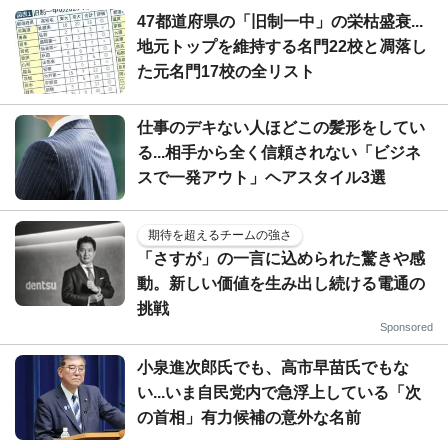
47都道府県の「旧制一中」の栄枯盛衰...
地元トップを維持する名門22校と凋落し
た元名門17校の全リスト
仕事のデキない人ほどこの髪形をしてい
る...相手から全く信頼されない「ビジネ
スで一発アウト」ヘアスタイル3選
期待を超えるチームの強さ
「さすが」の一言に込められた驚きや感
動。新しい価値を生み出し続ける電通の
挑戦
Sponsored
小泉進次郎氏でも、高市早苗氏でもな
い...いま自民党内で急浮上している「次
の首相」有力候補の意外な名前