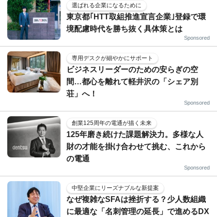
選ばれる企業になるために
東京都｢HTT取組推進宣言企業｣登録で環
境配慮時代を勝ち抜く具体策とは
Sponsored
専用デスクが細やかにサポート
ビジネスリーダーのための安らぎの空
間…都心を離れて軽井沢の「シェア別
荘」へ！
Sponsored
創業125周年の電通が描く未来
125年磨き続けた課題解決力。多様な人
財の才能を掛け合わせて挑む、これから
の電通
Sponsored
中堅企業にリーズナブルな新提案
なぜ複雑なSFAは挫折する？少人数組織
に最適な「名刺管理の延長」で進めるDX