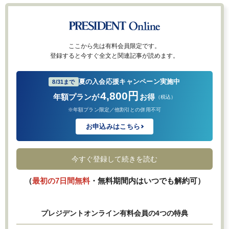
ここから先は有料会員限定です。
登録すると今すぐ全文と関連記事が読めます。
夏の入会応援キャンペーン実施中
8/31まで
4,800円
年額プランが
お得
（税込）
※年額プラン限定／他割引との併用不可
お申込みはこちら
今すぐ登録して続きを読む
（
最初の7日間無料
・無料期間内はいつでも解約可）
プレジデントオンライン有料会員の4つの特典