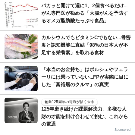
パカッと開けて週に1、2個食べるだけ...
がん専門医が勧める「大腸がんを予防す
るオメガ脂肪酸たっぷり食品」
カルシウムでもビタミンCでもない...骨密
度と認知機能に直結「98%の日本人が不
足する栄養素」を取れる食材
「本当のお金持ち」はポルシェやフェラ
ーリには乗っていない...FPが実際に目に
した「富裕層のクルマ」の真実
創業125周年の電通が描く未来
125年磨き続けた課題解決力。多様な人
財の才能を掛け合わせて挑む、これから
の電通
Sponsored