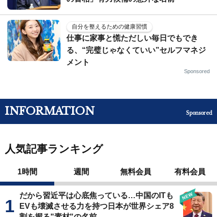
自分を整えるための健康習慣
仕事に家事と慌ただしい毎日でもでき
る、“完璧じゃなくていい”セルフマネジ
メント
Sponsored
INFORMATION
Sponsored
人気記事ランキング
1時間
週間
無料会員
有料会員
だから習近平は心底焦っている…中国のITも
EVも壊滅させる力を持つ日本が世界シェア8
割を握る"素材"の名前