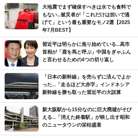
大地震でまず確保すべきは水でも食料で
もない...被災者が「これだけは担いで逃
げて」という最も重要なモノ2選【2025
年7月BEST】
習近平は明らかに焦り始めている...高市
首相が「鹿を馬と呼ぶ」中国をぎゃふん
と言わせるための4つの切り返し
「日本の新幹線」を売らずに済んでよか
った...「走るほど大赤字」インドネシア
新幹線を勝ち取った習近平の大誤算
新大阪駅から15分なのに巨大廃墟がそび
える...「消えた終着駅」が映し出す昭和
のニュータウンの栄枯盛衰