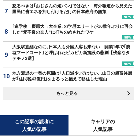
怒るべきは｢おじさんの短パン｣ではない…海外報道から見えた
国民に省エネを押し付けるだけの日本政府の無策
｢進学校→慶應大→大企業｣の学歴エリートが10数年ぶりに再会
した"元不良の友人"に打ちのめされたワケ
大阪駅直結なのに､日本人も外国人客も来ない…開業1年で｢廃
墟フードコート｣と呼ばれたピカピカ新施設の悲劇【残念なタ
テモノ3選】
地方衰退の一番の原因は｢人口減少｣ではない…山口の超富裕層
が｢住民税43億円｣をまるっと抱えて移住した理由
もっと見る
この記事の読者に
キャリアの
人気の記事
人気記事