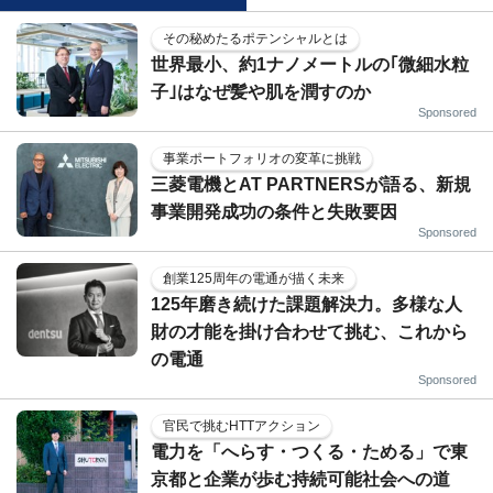
その秘めたるポテンシャルとは
世界最小、約1ナノメートルの｢微細水粒
子｣はなぜ髪や肌を潤すのか
Sponsored
事業ポートフォリオの変革に挑戦
三菱電機とAT PARTNERSが語る、新規
事業開発成功の条件と失敗要因
Sponsored
創業125周年の電通が描く未来
125年磨き続けた課題解決力。多様な人
財の才能を掛け合わせて挑む、これから
の電通
Sponsored
官民で挑むHTTアクション
電力を「へらす・つくる・ためる」で東
京都と企業が歩む持続可能社会への道