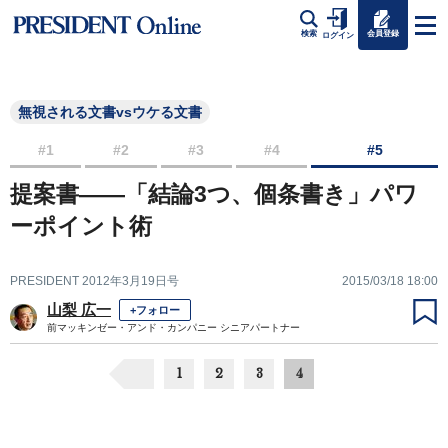
会員登録
検索
ログイン
無視される文書vsウケる文書
#1
#2
#3
#4
#5
提案書――「結論3つ、個条書き」パワ
ーポイント術
PRESIDENT 2012年3月19日号
2015/03/18 18:00
山梨 広一
+フォロー
前マッキンゼー・アンド・カンパニー シニアパートナー
1
2
3
4