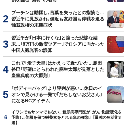
プーチンは動揺し､言葉を失ったとの指摘も…
習近平に見放され､側近も友好国も停戦を迫る
独裁政権の末期症状
習近平が｢日本に行くな｣と煽った悲惨な結
末…｢8万円の激安ツアー｣でロシアに向かった
中国人観光客の誤算
これで｢愛子天皇｣はかえって近づいた…島田
裕巳｢野望にとらわれた麻生太郎が見落とした
皇室典範の大原則｣
｢ボディーバッグ｣より評判が悪い…休日のイ
オンで見かける一発で｢だらしないお父さん｣
になるNGアイテム
イワシでもサンマでもない...糖尿病専門医が｢がん･動脈硬化を
予防し､美肌を保つ栄養素をとれる魚の種類｣【最強の魚活術3
選】