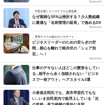
Sponsored
中堅企業にリーズナブルな新提案
なぜ複雑なSFAは挫折する？少人数組織
に最適な「名刺管理の延長」で進めるDX
Sponsored
専用デスクが細やかにサポート
ビジネスリーダーのための安らぎの空
間…都心を離れて軽井沢の「シェア別
荘」へ！
Sponsored
仕事のデキない人ほどこの髪形をしてい
る...相手から全く信頼されない「ビジネ
スで一発アウト」ヘアスタイル3選
小泉進次郎氏でも、高市早苗氏でもな
い...いま自民党内で急浮上している「次
の首相」有力候補の意外な名前