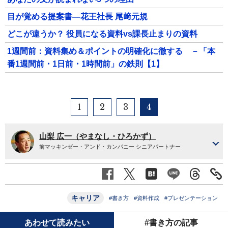
目が覚める提案書―花王社長 尾﨑元規
どこが違うか？ 役員になる資料vs課長止まりの資料
1週間前：資料集め＆ポイントの明確化に徹する －「本
番1週間前・1日前・1時間前」の鉄則【1】
1
2
3
4
山梨 広一（やまなし・ひろかず）
前マッキンゼー・アンド・カンパニー シニアパートナー
キャリア
#書き方
#資料作成
#プレゼンテーション
あわせて読みたい
#書き方の記事