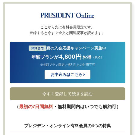
ここから先は有料会員限定です。
登録すると今すぐ全文と関連記事が読めます。
夏の入会応援キャンペーン実施中
8/31まで
4,800円
年額プランが
お得
（税込）
※年額プラン限定／他割引との併用不可
お申込みはこちら
今すぐ登録して続きを読む
（
最初の7日間無料
・無料期間内はいつでも解約可）
プレジデントオンライン有料会員の4つの特典