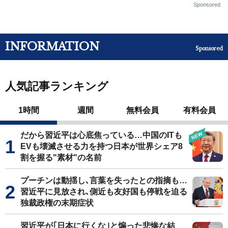
Sponsored
INFORMATION
Sponsored
人気記事ランキング
1時間
週間
無料会員
有料会員
だから習近平は心底焦っている…中国のITも
EVも壊滅させる力を持つ日本が世界シェア8
割を握る"素材"の名前
プーチンは動揺し､言葉を失ったとの指摘も…
習近平に見放され､側近も友好国も停戦を迫る
独裁政権の末期症状
習近平が｢日本に行くな｣と煽った悲惨な結