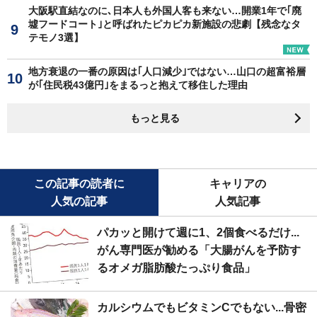
大阪駅直結なのに､日本人も外国人客も来ない…開業1年で｢廃
墟フードコート｣と呼ばれたピカピカ新施設の悲劇【残念なタ
テモノ3選】
地方衰退の一番の原因は｢人口減少｣ではない…山口の超富裕層
が｢住民税43億円｣をまるっと抱えて移住した理由
もっと見る
この記事の読者に
キャリアの
人気の記事
人気記事
パカッと開けて週に1、2個食べるだけ...
がん専門医が勧める「大腸がんを予防す
るオメガ脂肪酸たっぷり食品」
カルシウムでもビタミンCでもない...骨密