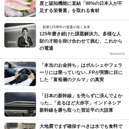
度と認知機能に直結「98%の日本人が不
足する栄養素」を取れる食材
創業125周年の電通が描く未来
125年磨き続けた課題解決力。多様な人
財の才能を掛け合わせて挑む、これから
の電通
Sponsored
「本当のお金持ち」はポルシェやフェラ
ーリには乗っていない...FPが実際に目に
した「富裕層のクルマ」の真実
「日本の新幹線」を売らずに済んでよか
った...「走るほど大赤字」インドネシア
新幹線を勝ち取った習近平の大誤算
大地震でまず確保すべきは水でも食料で