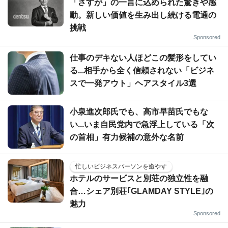
「さすが」の一言に込められた驚きや感
動。新しい価値を生み出し続ける電通の
挑戦
Sponsored
仕事のデキない人ほどこの髪形をしてい
る...相手から全く信頼されない「ビジネ
スで一発アウト」ヘアスタイル3選
小泉進次郎氏でも、高市早苗氏でもな
い...いま自民党内で急浮上している「次
の首相」有力候補の意外な名前
忙しいビジネスパーソンを癒やす
ホテルのサービスと別荘の独立性を融
合…シェア別荘｢GLAMDAY STYLE｣の
魅力
Sponsored