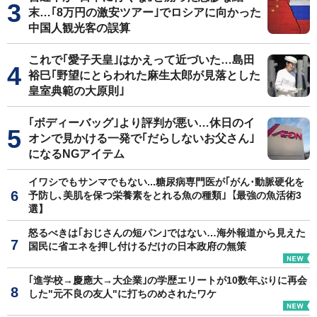
末…｢8万円の激安ツアー｣でロシアに向かった
中国人観光客の誤算
これで｢愛子天皇｣はかえって近づいた…島田
裕巳｢野望にとらわれた麻生太郎が見落とした
皇室典範の大原則｣
｢ボディーバッグ｣より評判が悪い…休日のイ
オンで見かける一発で｢だらしないお父さん｣
になるNGアイテム
イワシでもサンマでもない...糖尿病専門医が｢がん･動脈硬化を
予防し､美肌を保つ栄養素をとれる魚の種類｣【最強の魚活術3
選】
怒るべきは｢おじさんの短パン｣ではない…海外報道から見えた
国民に省エネを押し付けるだけの日本政府の無策
｢進学校→慶應大→大企業｣の学歴エリートが10数年ぶりに再会
した"元不良の友人"に打ちのめされたワケ