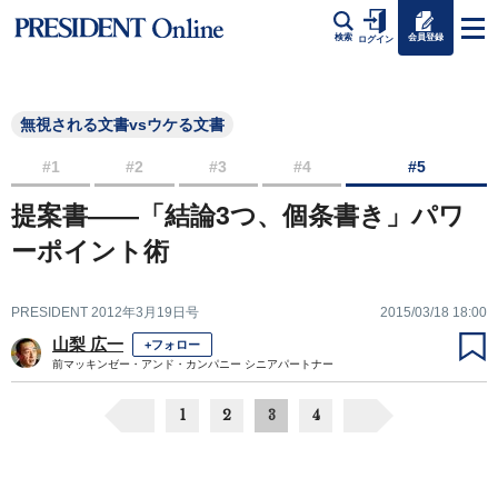
会員登録
検索
ログイン
無視される文書vsウケる文書
#1
#2
#3
#4
#5
提案書――「結論3つ、個条書き」パワ
ーポイント術
PRESIDENT 2012年3月19日号
2015/03/18 18:00
山梨 広一
+フォロー
前マッキンゼー・アンド・カンパニー シニアパートナー
1
2
3
4