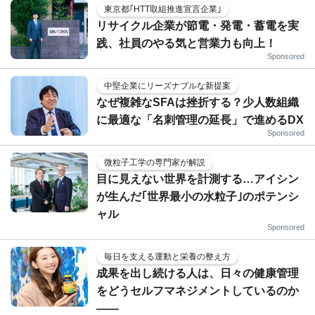
東京都｢HTT取組推進宣言企業｣
リサイクル企業が節電・発電・蓄電を実
践、社員のやる気と営業力も向上！
Sponsored
中堅企業にリーズナブルな新提案
なぜ複雑なSFAは挫折する？少人数組織
に最適な「名刺管理の延長」で進めるDX
Sponsored
微粒子工学の専門家が解説
目に見えない世界を計測する…アイシン
が生んだ｢世界最小の水粒子｣のポテンシ
ャル
Sponsored
毎日を支える運動と栄養の整え方
成果を出し続ける人は、日々の健康管理
をどうセルフマネジメントしているのか
——