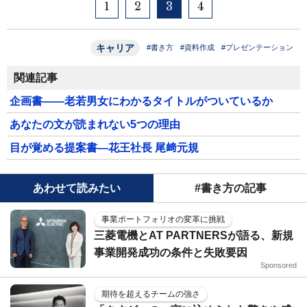
1
2
3
4
キャリア
#書き方
#資料作成
#プレゼンテーション
関連記事
企画書――老若男女にわかるタイトルがついているか
あなたの文が読まれない5つの理由
目が覚める提案書―花王社長 尾﨑元規
あわせて読みたい
#書き方の記事
事業ポートフォリオの変革に挑戦
三菱電機とAT PARTNERSが語る、新規
事業開発成功の条件と失敗要因
Sponsored
期待を超えるチームの強さ