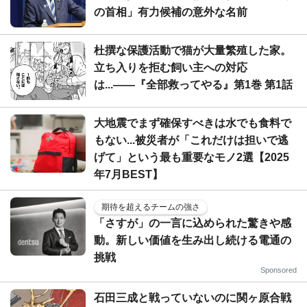
の首相」有力候補の意外な名前
杜撰な保護活動で猫が大量繁殖した家。
立ち入りを拒む飼い主への対応
は...――『全部救ってやる』第1巻 第1話
大地震でまず確保すべきは水でも食料で
もない...被災者が「これだけは担いで逃
げて」という最も重要なモノ2選【2025
年7月BEST】
期待を超えるチームの強さ
「さすが」の一言に込められた驚きや感
動。新しい価値を生み出し続ける電通の
挑戦
Sponsored
石田三成と戦っていないのに関ヶ原合戦