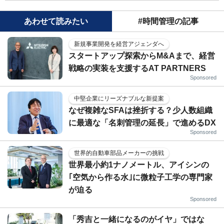
あわせて読みたい
#時間管理の記事
新規事業開発を経営アジェンダへ
スタートアップ探索からM&Aまで、経営
戦略の実装を支援するAT PARTNERS
Sponsored
中堅企業にリーズナブルな新提案
なぜ複雑なSFAは挫折する？少人数組織
に最適な「名刺管理の延長」で進めるDX
Sponsored
世界的自動車部品メーカーの挑戦
世界最小約1ナノメートル、アイシンの
｢空気から作る水｣に微粒子工学の専門家
が迫る
Sponsored
「秀吉と一緒になるのがイヤ」ではな