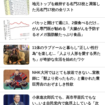
地元トップを維持する名門22校と凋落し
た元名門17校の全リスト
パカッと開けて週に1、2個食べるだけ...
がん専門医が勧める「大腸がんを予防す
るオメガ脂肪酸たっぷり食品」
11体のラブドールと暮らし"正しい性行
為"を楽しむ...「人より人形を愛する男た
ち」が奇妙な生活を始めたワケ
NHK大河ではとても放送できない...宣教
師に「獣より劣ったもの」と書かれた豊
臣秀吉のおぞましき性欲
小泉進次郎氏でも、高市早苗氏でもな
い...いま自民党内で急浮上している「次