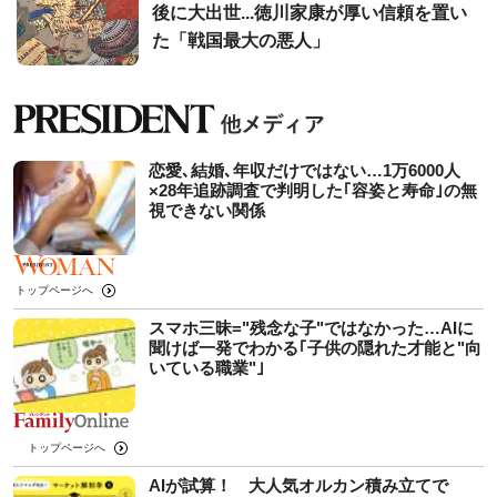
後に大出世...徳川家康が厚い信頼を置い
た「戦国最大の悪人」
恋愛､結婚､年収だけではない…1万6000人
×28年追跡調査で判明した｢容姿と寿命｣の無
視できない関係
トップページへ
スマホ三昧="残念な子"ではなかった…AIに
聞けば一発でわかる｢子供の隠れた才能と"向
いている職業"｣
トップページへ
AIが試算！ 大人気オルカン積み立てで