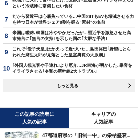
味噌汁に入れて食べるだけ…医師が｢血糖値スパイクを抑える｣
という冷蔵庫に常備したい食材
だから習近平は心底焦っている…中国のITもEVも壊滅させる力
を持つ日本が世界シェア8割を握る"素材"の名前
米国は曖昧､韓国は冷ややかだったが…習近平を激怒させた高
市発言に｢無言の支持｣を示した国の｢大胆な手法｣
これで｢愛子天皇｣はかえって近づいた…島田裕巳｢野望にとら
われた麻生太郎が見落とした皇室典範の大原則｣
｢外国人観光客や子連れ｣より厄介…JR東海が明かした､乗客を
イライラさせる｢令和の新幹線2大トラブル｣
もっと見る
この記事の読者に
キャリアの
人気の記事
人気記事
47都道府県の「旧制一中」の栄枯盛衰...