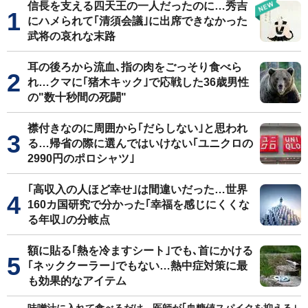
信長を支える四天王の一人だったのに…秀吉
にハメられて｢清須会議｣に出席できなかった
武将の哀れな末路
耳の後ろから流血､指の肉をごっそり食べら
れ…クマに｢猪木キック｣で応戦した36歳男性
の"数十秒間の死闘"
襟付きなのに周囲から｢だらしない｣と思われ
る…帰省の際に選んではいけない｢ユニクロの
2990円のポロシャツ｣
｢高収入の人ほど幸せ｣は間違いだった…世界
160カ国研究で分かった｢幸福を感じにくくな
る年収｣の分岐点
額に貼る｢熱を冷ますシート｣でも､首にかける
｢ネッククーラー｣でもない…熱中症対策に最
も効果的なアイテム