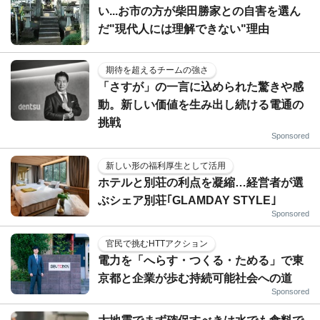
い...お市の方が柴田勝家との自害を選ん
だ"現代人には理解できない"理由
期待を超えるチームの強さ
「さすが」の一言に込められた驚きや感
動。新しい価値を生み出し続ける電通の
挑戦
Sponsored
新しい形の福利厚生として活用
ホテルと別荘の利点を凝縮…経営者が選
ぶシェア別荘｢GLAMDAY STYLE｣
Sponsored
官民で挑むHTTアクション
電力を「へらす・つくる・ためる」で東
京都と企業が歩む持続可能社会への道
Sponsored