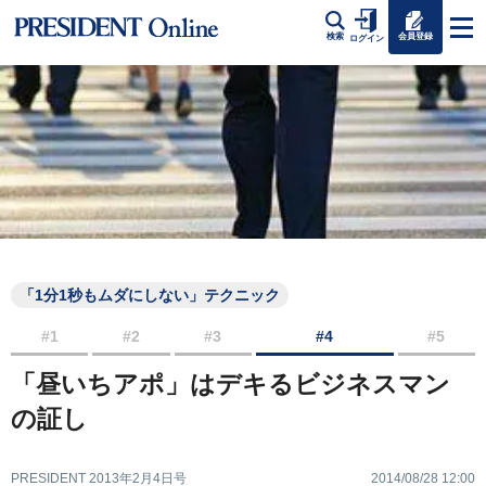
会員登録
検索
ログイン
「1分1秒もムダにしない」テクニック
#1
#2
#3
#4
#5
「昼いちアポ」はデキるビジネスマン
の証し
PRESIDENT 2013年2月4日号
2014/08/28 12:00