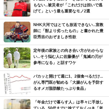
もない...被災者が「これだけは担いで逃
げて」という最も重要なモノ2選
NHK大河ではとても放送できない...宣教
師に「獣より劣ったもの」と書かれた豊
臣秀吉のおぞましき性欲
定年後の家族との向き合い方がわからな
い...そう悩む人に佐藤優が「鬼滅の刃が
参考になる」と話すワケ
パカッと開けて週に1、2個食べるだけ...
がん専門医が勧める「大腸がんを予防す
るオメガ脂肪酸たっぷり食品」
「年金だけで暮らす人」は早々に手放し
ている...50代までに捨てておくべき「老