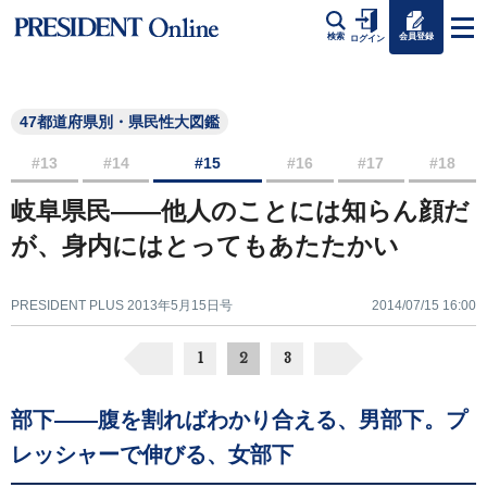
会員登録
検索
ログイン
47都道府県別・県民性大図鑑
#13
#14
#15
#16
#17
#18
岐阜県民――他人のことには知らん顔だ
が、身内にはとってもあたたかい
PRESIDENT PLUS 2013年5月15日号
2014/07/15 16:00
1
2
3
部下――腹を割ればわかり合える、男部下。プ
レッシャーで伸びる、女部下