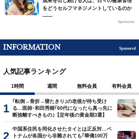
成果を出し続ける人は、日々の健康管理
をどうセルフマネジメントしているのか
——
Sponsored
INFORMATION
Sponsored
人気記事ランキング
1時間
週間
無料会員
有料会員
｢転倒→骨折→寝たきり｣の老後が待ち受け
る…医師･和田秀樹｢60代になったら真っ先に
断捨離すべきもの｣【定年後の黄金期3選】
中国系住民を同化させたタイとは正反対…ベ
トナムが各国から非難されても｢華僑100万