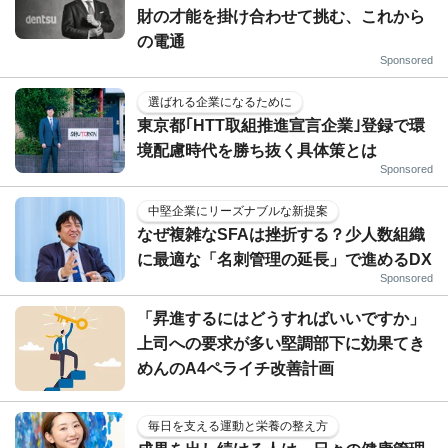
財の才能を掛け合わせて挑む、これから
の電通
Sponsored
選ばれる企業になるために
東京都｢HTT取組推進宣言企業｣登録で環
境配慮時代を勝ち抜く具体策とは
Sponsored
中堅企業にリーズナブルな新提案
なぜ複雑なSFAは挫折する？少人数組織
に最適な「名刺管理の延長」で進めるDX
Sponsored
「昇進するにはどうすればいいですか」
上司への要求が多い堅調部下に効果てき
めんのA4ペライチ改善計画
毎日を支える運動と栄養の整え方