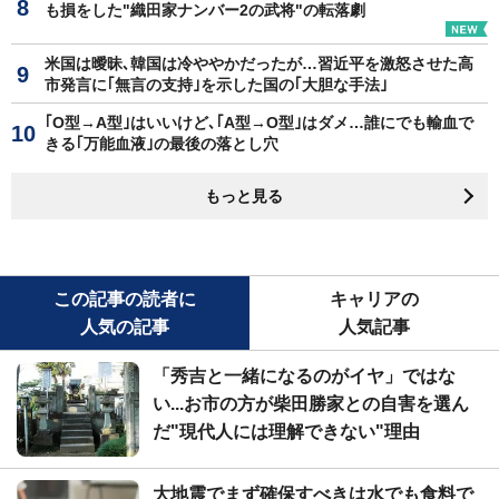
も損をした"織田家ナンバー2の武将"の転落劇
米国は曖昧､韓国は冷ややかだったが…習近平を激怒させた高
市発言に｢無言の支持｣を示した国の｢大胆な手法｣
｢O型→A型｣はいいけど､｢A型→O型｣はダメ…誰にでも輸血で
きる｢万能血液｣の最後の落とし穴
もっと見る
この記事の読者に
キャリアの
人気の記事
人気記事
「秀吉と一緒になるのがイヤ」ではな
い...お市の方が柴田勝家との自害を選ん
だ"現代人には理解できない"理由
大地震でまず確保すべきは水でも食料で