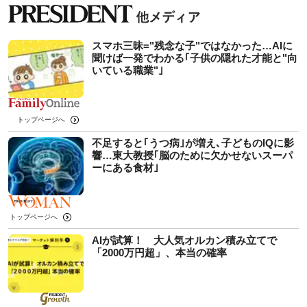
スマホ三昧="残念な子"ではなかった…AIに
聞けば一発でわかる｢子供の隠れた才能と"向
いている職業"｣
トップページへ
不足すると｢うつ病｣が増え､子どものIQに影
響…東大教授｢脳のために欠かせないスーパ
ーにある食材｣
トップページへ
AIが試算！ 大人気オルカン積み立てで
「2000万円超」、本当の確率