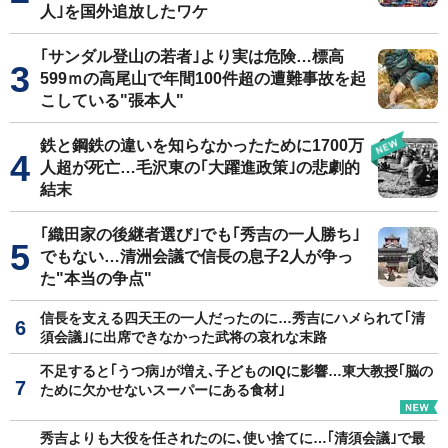
人｣を国外追放したワケ
｢サンダル登山の若者｣より実は危険…標高
599ｍの高尾山で年間100件超の遭難事故を起
こしている"張本人"
鉄と鋼鉄の違いを知らなかったために1700万
人超が死亡…毛沢東の｢大躍進政策｣の悲劇的
結末
｢織田家の後継者選び｣でも｢秀吉の一人勝ち｣
でもない…清洲会議で信長の息子2人が争っ
た"本当の争点"
信長を支える四天王の一人だったのに…秀吉にハメられて｢清
須会議｣に出席できなかった武将の哀れな末路
不足すると｢うつ病｣が増え､子どものIQに影響…東大教授｢脳の
ために欠かせないスーパーにある食材｣
秀吉よりも大役を任されたのに､使い捨てに…｢清須会議｣で最