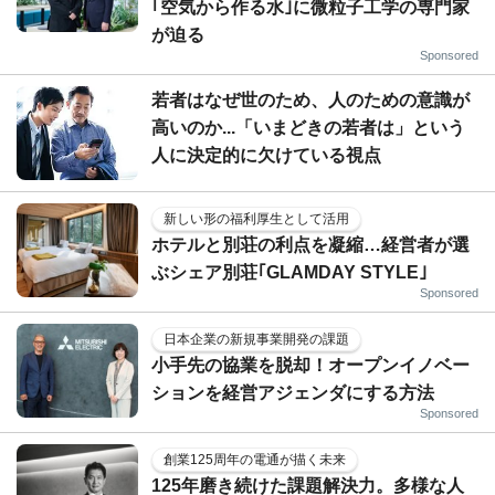
｢空気から作る水｣に微粒子工学の専門家
が迫る
Sponsored
若者はなぜ世のため、人のための意識が
高いのか...「いまどきの若者は」という
人に決定的に欠けている視点
新しい形の福利厚生として活用
ホテルと別荘の利点を凝縮…経営者が選
ぶシェア別荘｢GLAMDAY STYLE｣
Sponsored
日本企業の新規事業開発の課題
小手先の協業を脱却！オープンイノベー
ションを経営アジェンダにする方法
Sponsored
創業125周年の電通が描く未来
125年磨き続けた課題解決力。多様な人