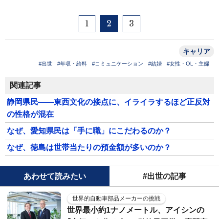
1
2
3
キャリア
#出世
#年収・給料
#コミュニケーション
#結婚
#女性・OL・主婦
関連記事
静岡県民――東西文化の接点に、イライラするほど正反対
の性格が混在
なぜ、愛知県民は「手に職」にこだわるのか？
なぜ、徳島は世帯当たりの預金額が多いのか？
あわせて読みたい
#出世の記事
世界的自動車部品メーカーの挑戦
世界最小約1ナノメートル、アイシンの