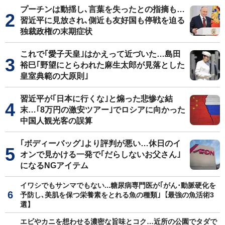
プーチンは動揺し､言葉を失ったとの指摘も…
習近平に見放され､側近も友好国も停戦を迫る
独裁政権の末期症状
これで｢愛子天皇｣はかえって近づいた…島田
裕巳｢野望にとらわれた麻生太郎が見落とした
皇室典範の大原則｣
習近平が｢日本に行くな｣と煽った悲惨な結
末…｢8万円の激安ツアー｣でロシアに向かった
中国人観光客の誤算
｢ボディーバッグ｣より評判が悪い…休日のイ
オンで見かける一発で｢だらしないお父さん｣
になるNGアイテム
イワシでもサンマでもない...糖尿病専門医が｢がん･動脈硬化を
予防し､美肌を保つ栄養素をとれる魚の種類｣【最強の魚活術3
選】
エビやカニを想わせる濃密な旨味とコク…近所の公園でタダで