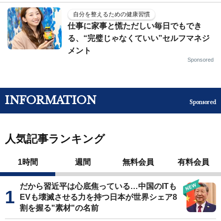
自分を整えるための健康習慣
仕事に家事と慌ただしい毎日でもでき
る、“完璧じゃなくていい”セルフマネジ
メント
Sponsored
INFORMATION
Sponsored
人気記事ランキング
1時間
週間
無料会員
有料会員
だから習近平は心底焦っている…中国のITも
EVも壊滅させる力を持つ日本が世界シェア8
割を握る"素材"の名前