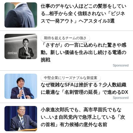
仕事のデキない人ほどこの髪形をしてい
る...相手から全く信頼されない「ビジネ
スで一発アウト」ヘアスタイル3選
期待を超えるチームの強さ
「さすが」の一言に込められた驚きや感
動。新しい価値を生み出し続ける電通の
挑戦
Sponsored
中堅企業にリーズナブルな新提案
なぜ複雑なSFAは挫折する？少人数組織
に最適な「名刺管理の延長」で進めるDX
Sponsored
小泉進次郎氏でも、高市早苗氏でもな
い...いま自民党内で急浮上している「次
の首相」有力候補の意外な名前