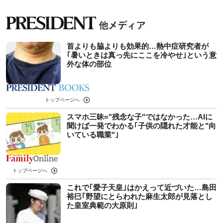
首よりも脇よりも効果的…熱中症研究者が
｢暑いときは真っ先にここを冷やせ｣という意
外な体の部位
トップページへ
スマホ三昧="残念な子"ではなかった…AIに
聞けば一発でわかる｢子供の隠れた才能と"向
いている職業"｣
トップページへ
これで｢愛子天皇｣はかえって近づいた…島田
裕巳｢野望にとらわれた麻生太郎が見落とし
た皇室典範の大原則｣