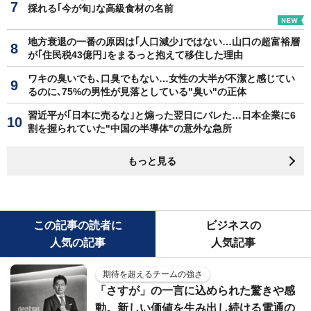
採れる｢今が旬｣な高級食材の名前
地方衰退の一番の原因は｢人口減少｣ではない…山口の超富裕層
が｢住民税43億円｣をまるっと抱えて移住した理由
ワキの臭いでも､口臭でもない…女性の大半が不潔と感じてい
るのに､75%の男性が見落としている"臭い"の正体
習近平が｢日本に売るな｣と煽った翌日にバレた…日本企業に6
割を握られていた"中国の半導体"の意外な急所
もっと見る
この記事の読者に
ビジネスの
人気の記事
人気記事
期待を超えるチームの強さ
「さすが」の一言に込められた驚きや感
動。新しい価値を生み出し続ける電通の