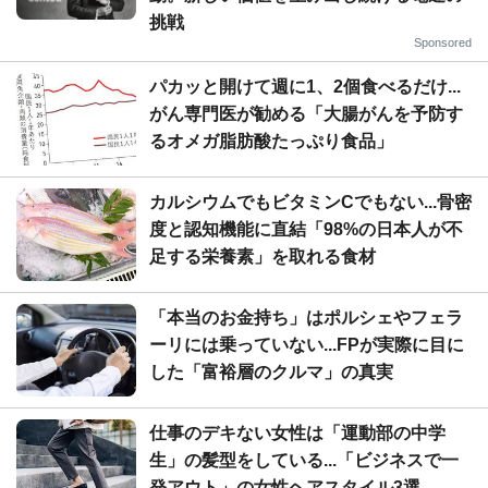
挑戦
Sponsored
パカッと開けて週に1、2個食べるだけ...
がん専門医が勧める「大腸がんを予防す
るオメガ脂肪酸たっぷり食品」
カルシウムでもビタミンCでもない...骨密
度と認知機能に直結「98%の日本人が不
足する栄養素」を取れる食材
「本当のお金持ち」はポルシェやフェラ
ーリには乗っていない...FPが実際に目に
した「富裕層のクルマ」の真実
仕事のデキない女性は「運動部の中学
生」の髪型をしている...「ビジネスで一
発アウト」の女性ヘアスタイル3選