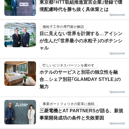
東京都｢HTT取組推進宣言企業｣登録で環
境配慮時代を勝ち抜く具体策とは
Sponsored
微粒子工学の専門家が解説
目に見えない世界を計測する…アイシン
が生んだ｢世界最小の水粒子｣のポテンシ
ャル
Sponsored
忙しいビジネスパーソンを癒やす
ホテルのサービスと別荘の独立性を融
合…シェア別荘｢GLAMDAY STYLE｣の
魅力
Sponsored
事業ポートフォリオの変革に挑戦
三菱電機とAT PARTNERSが語る、新規
事業開発成功の条件と失敗要因
Sponsored