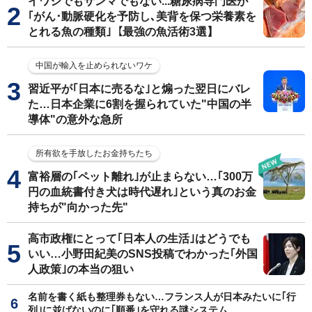
イワシでもサンマでもない...糖尿病専門医が
｢がん･動脈硬化を予防し､美背を保つ栄養素を
とれる魚の種類｣【最強の魚活術3選】
中国が輸入を止められないワケ
習近平が｢日本に売るな｣と煽った翌日にバレ
た…日本企業に6割を握られていた"中国の半
導体"の意外な急所
所有欲を手放したお金持ちたち
富裕層の｢ペット離れ｣が止まらない…｢300万
円の血統書付き犬は時代遅れ｣という真のお金
持ちが"向かった先"
高市政権にとって｢日本人の生活｣はどうでも
いい…小野田紀美のSNS投稿でわかった｢外国
人政策｣の本当の狙い
名前を書く紙も整理券もない…フランス人が日本みたいに｢行
列｣に並ばないのに｢順番｣を守れる謎システム