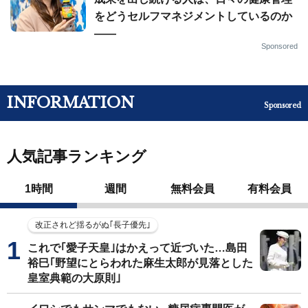
をどうセルフマネジメントしているのか
——
Sponsored
INFORMATION
Sponsored
人気記事ランキング
1時間
週間
無料会員
有料会員
改正されど揺るがぬ｢長子優先｣
これで｢愛子天皇｣はかえって近づいた…島田
裕巳｢野望にとらわれた麻生太郎が見落とした
皇室典範の大原則｣