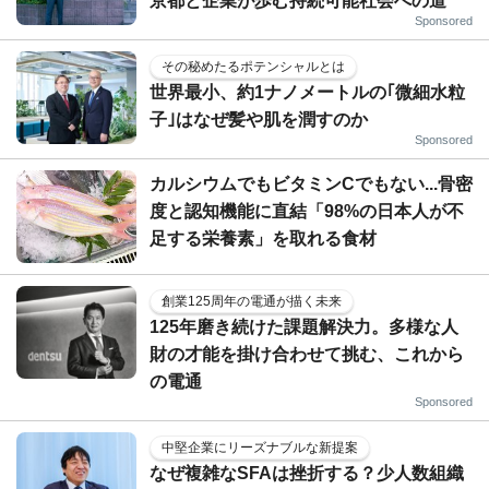
京都と企業が歩む持続可能社会への道
Sponsored
その秘めたるポテンシャルとは
世界最小、約1ナノメートルの｢微細水粒
子｣はなぜ髪や肌を潤すのか
Sponsored
カルシウムでもビタミンCでもない...骨密
度と認知機能に直結「98%の日本人が不
足する栄養素」を取れる食材
創業125周年の電通が描く未来
125年磨き続けた課題解決力。多様な人
財の才能を掛け合わせて挑む、これから
の電通
Sponsored
中堅企業にリーズナブルな新提案
なぜ複雑なSFAは挫折する？少人数組織