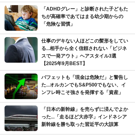
「ADHDグレー」と診断された子どもた
ちが高確率であてはまる幼少期からの
「危険な習慣」
仕事のデキない人ほどこの髪形をしてい
る...相手から全く信頼されない「ビジネ
スで一発アウト」ヘアスタイル3選
【2025年9月BEST】
バフェットも「現金は危険だ」と警告し
た...オルカンでもS&P500でもない、イ
ンフレ時こそ強さを発揮する「資産」
「日本の新幹線」を売らずに済んでよか
った...「走るほど大赤字」インドネシア
新幹線を勝ち取った習近平の大誤算