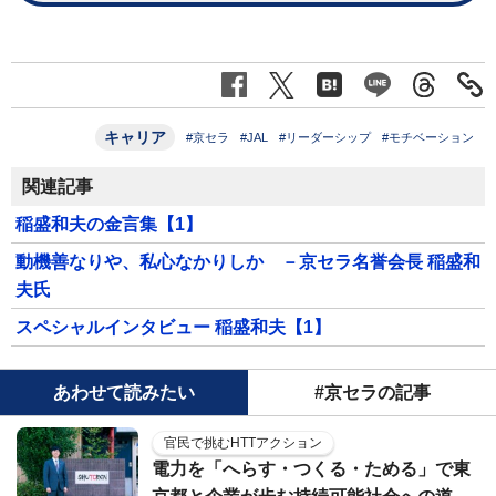
キャリア
#京セラ
#JAL
#リーダーシップ
#モチベーション
関連記事
稲盛和夫の金言集【1】
動機善なりや、私心なかりしか －京セラ名誉会長 稲盛和
夫氏
スペシャルインタビュー 稲盛和夫【1】
あわせて読みたい
#京セラの記事
官民で挑むHTTアクション
電力を「へらす・つくる・ためる」で東