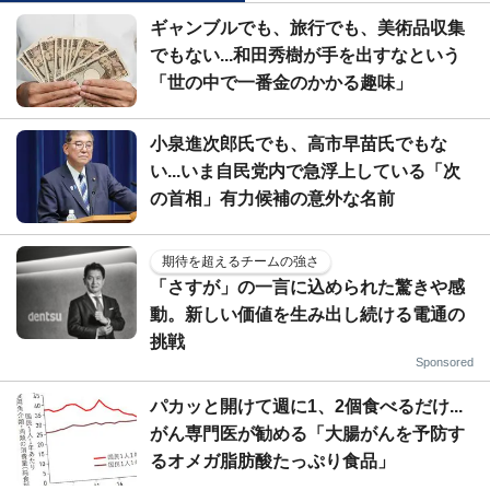
ギャンブルでも、旅行でも、美術品収集
でもない...和田秀樹が手を出すなという
「世の中で一番金のかかる趣味」
小泉進次郎氏でも、高市早苗氏でもな
い...いま自民党内で急浮上している「次
の首相」有力候補の意外な名前
期待を超えるチームの強さ
「さすが」の一言に込められた驚きや感
動。新しい価値を生み出し続ける電通の
挑戦
Sponsored
パカッと開けて週に1、2個食べるだけ...
がん専門医が勧める「大腸がんを予防す
るオメガ脂肪酸たっぷり食品」