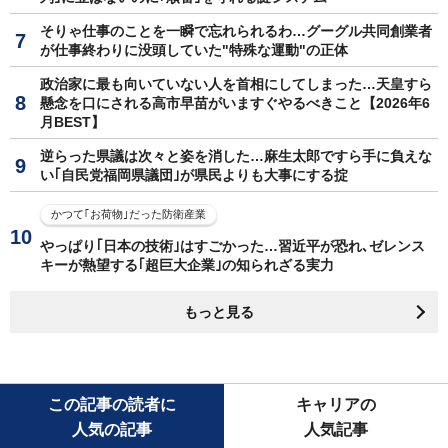
そりゃ仕事のことを一瞬で忘れられるわ…グーグル共同創業者
が仕事終わりに没頭していた"特殊な運動"の正体
政治家に最も向いていない人を首相にしてしまった…天皇すら
懸念を口にされる高市早苗がいますぐやるべきこと【2026年6
月BEST】
逆らった県議は次々と姿を消した…麻生太郎ですら手に負えな
い｢自民党福岡県議団｣が県民よりも大事にする掟
かつて｢お荷物｣だった防衛産業
やっぱり｢日本の技術｣はすごかった…習近平が恐れ､ゼレンス
キーが熱望する｢超巨大企業｣の知られざる実力
もっと見る
この記事の読者に
キャリアの
人気の記事
人気記事