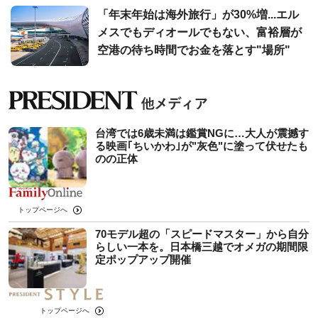
「年末年始は海外旅行」が30%増...エル
メスでもディオールでもない、富裕層が
空港の待ち時間でお金を落とす"場所"
台湾では6歳未満は鑑賞NGに…大人が震撼す
る映画｢ちいかわ｣が"灰色"に塗って伏せたも
のの正体
トップページへ
70モデル超の「スピードマスター」から自分
らしい一本を。日本橋三越でオメガの期間限
定ポップアップ開催
トップページへ