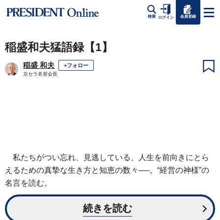
会員登録
検索
ログイン
稲盛和夫猛語録【1】
稲盛 和夫
+フォロー
京セラ名誉会長
私たちがつい忘れ、見逃している、人生を前向きにとら
えるための真摯な生き方と知恵の数々──。“経営の神様”の
名言を読む。
続きを読む