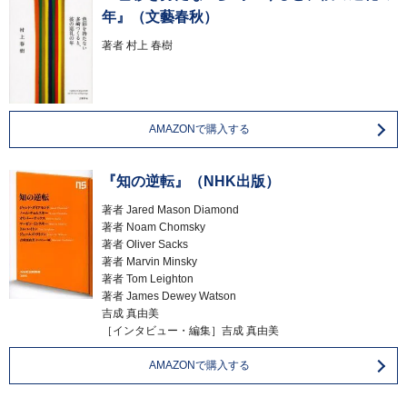
年』（文藝春秋）
著者
村上 春樹
AMAZONで購入する
『知の逆転』（NHK出版）
著者
Jared Mason Diamond
著者
Noam Chomsky
著者
Oliver Sacks
著者
Marvin Minsky
著者
Tom Leighton
著者
James Dewey Watson
吉成 真由美
［インタビュー・編集］吉成 真由美
AMAZONで購入する