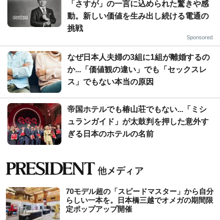
「さすが」の一言に込められた驚きや感
動。新しい価値を生み出し続ける電通の
挑戦
Sponsored
なぜ日本人夫婦の3組に1組が離婚するの
か...「価値観の違い」でも「セックスレ
ス」でもない本当の原因
帝国ホテルでも椿山荘でもない...「ミシ
ュランガイド」が太鼓判を押した意外す
ぎる日本のホテルの名前
70モデル超の「スピードマスター」から自分
らしい一本を。日本橋三越でオメガの期間限
定ポップアップ開催