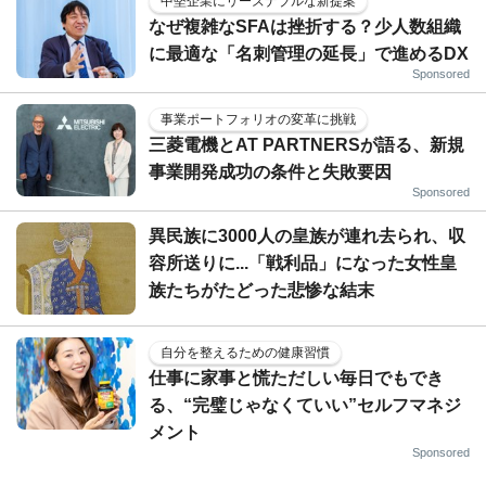
中堅企業にリーズナブルな新提案
なぜ複雑なSFAは挫折する？少人数組織
に最適な「名刺管理の延長」で進めるDX
Sponsored
事業ポートフォリオの変革に挑戦
三菱電機とAT PARTNERSが語る、新規
事業開発成功の条件と失敗要因
Sponsored
異民族に3000人の皇族が連れ去られ、収
容所送りに...「戦利品」になった女性皇
族たちがたどった悲惨な結末
自分を整えるための健康習慣
仕事に家事と慌ただしい毎日でもでき
る、“完璧じゃなくていい”セルフマネジ
メント
Sponsored