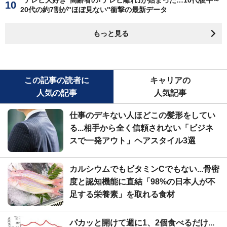
"テレビ大好き"高齢者の｢テレビ離れ｣が始まった…10代後半～
20代の約7割が"ほぼ見ない"衝撃の最新データ
もっと見る
この記事の読者に
キャリアの
人気の記事
人気記事
仕事のデキない人ほどこの髪形をしてい
る...相手から全く信頼されない「ビジネ
スで一発アウト」ヘアスタイル3選
カルシウムでもビタミンCでもない...骨密
度と認知機能に直結「98%の日本人が不
足する栄養素」を取れる食材
パカッと開けて週に1、2個食べるだけ...