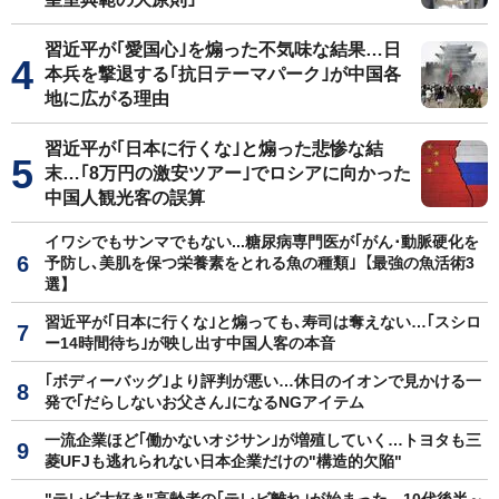
習近平が｢愛国心｣を煽った不気味な結果…日
本兵を撃退する｢抗日テーマパーク｣が中国各
地に広がる理由
習近平が｢日本に行くな｣と煽った悲惨な結
末…｢8万円の激安ツアー｣でロシアに向かった
中国人観光客の誤算
イワシでもサンマでもない...糖尿病専門医が｢がん･動脈硬化を
予防し､美肌を保つ栄養素をとれる魚の種類｣【最強の魚活術3
選】
習近平が｢日本に行くな｣と煽っても､寿司は奪えない…｢スシロ
ー14時間待ち｣が映し出す中国人客の本音
｢ボディーバッグ｣より評判が悪い…休日のイオンで見かける一
発で｢だらしないお父さん｣になるNGアイテム
一流企業ほど｢働かないオジサン｣が増殖していく…トヨタも三
菱UFJも逃れられない日本企業だけの"構造的欠陥"