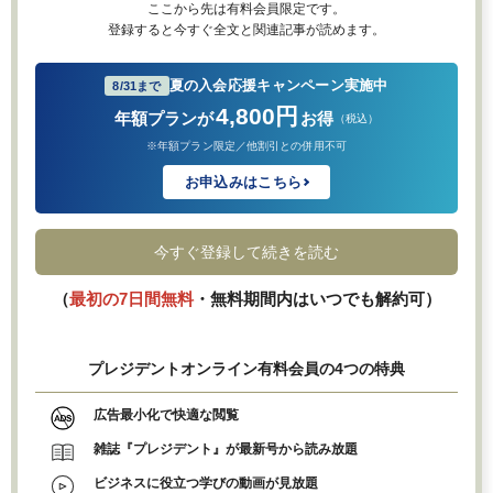
ここから先は有料会員限定です。
登録すると今すぐ全文と関連記事が読めます。
夏の入会応援キャンペーン実施中
8/31まで
4,800円
年額プランが
お得
（税込）
※年額プラン限定／他割引との併用不可
お申込みはこちら
今すぐ登録して続きを読む
（
最初の7日間無料
・無料期間内はいつでも解約可）
プレジデントオンライン有料会員の4つの特典
広告最小化で快適な閲覧
雑誌『プレジデント』が最新号から読み放題
ビジネスに役立つ学びの動画が見放題