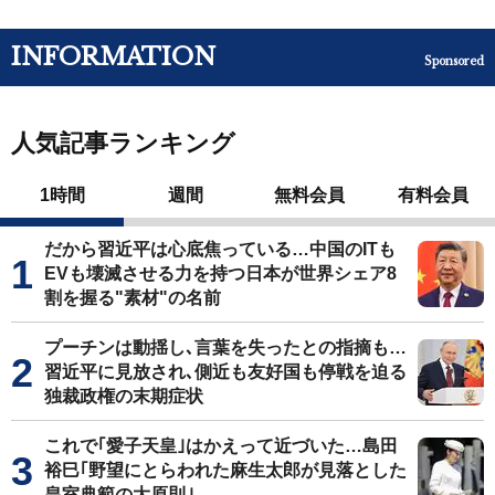
INFORMATION
Sponsored
人気記事ランキング
1時間
週間
無料会員
有料会員
だから習近平は心底焦っている…中国のITも
EVも壊滅させる力を持つ日本が世界シェア8
割を握る"素材"の名前
プーチンは動揺し､言葉を失ったとの指摘も…
習近平に見放され､側近も友好国も停戦を迫る
独裁政権の末期症状
これで｢愛子天皇｣はかえって近づいた…島田
裕巳｢野望にとらわれた麻生太郎が見落とした
皇室典範の大原則｣