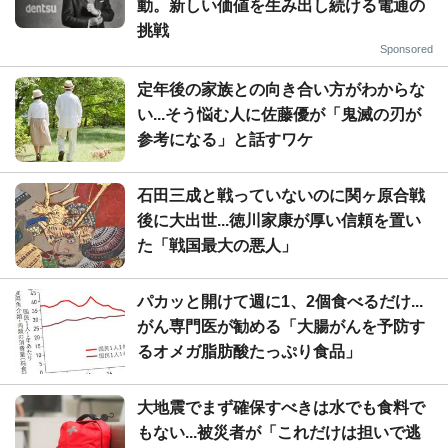
動。新しい価値を生み出し続ける電通の
挑戦
Sponsored
定年後の家族との向き合い方がわからな
い...そう悩む人に佐藤優が「鬼滅の刃が
参考になる」と話すワケ
石田三成と戦っていないのに関ヶ原合戦
後に大出世...徳川家康が厚い信頼を置い
た「戦国最大の悪人」
パカッと開けて週に1、2個食べるだけ...
がん専門医が勧める「大腸がんを予防す
るオメガ脂肪酸たっぷり食品」
大地震でまず確保すべきは水でも食料で
もない...被災者が「これだけは担いで逃