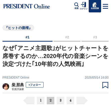
会員登録
検索
ログイン
『ヒットの復権』
#1
#2
#3
なぜ｢アニメ主題歌｣がヒットチャートを
席巻するのか…2020年代の音楽シーンを
決定づけた｢10年前の人気映画｣
PRESIDENT Online
2026/05/14 16:00
柴 那典
+フォロー
音楽評論家
1
2
3
4