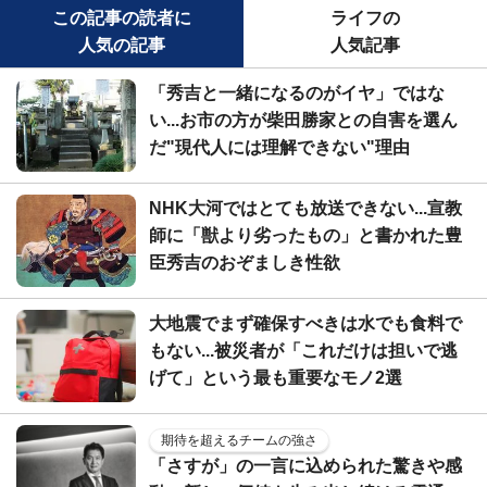
この記事の読者に
ライフの
人気の記事
人気記事
「秀吉と一緒になるのがイヤ」ではな
い...お市の方が柴田勝家との自害を選ん
だ"現代人には理解できない"理由
NHK大河ではとても放送できない...宣教
師に「獣より劣ったもの」と書かれた豊
臣秀吉のおぞましき性欲
大地震でまず確保すべきは水でも食料で
もない...被災者が「これだけは担いで逃
げて」という最も重要なモノ2選
期待を超えるチームの強さ
「さすが」の一言に込められた驚きや感