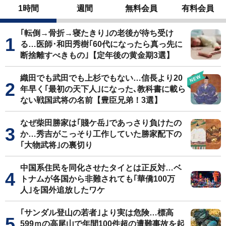
1時間
週間
無料会員
有料会員
｢転倒→骨折→寝たきり｣の老後が待ち受け
る…医師･和田秀樹｢60代になったら真っ先に
断捨離すべきもの｣【定年後の黄金期3選】
織田でも武田でも上杉でもない…信長より20
年早く｢最初の天下人｣になった､教科書に載ら
ない戦国武将の名前【豊臣兄弟！3選】
なぜ柴田勝家は｢賤ケ岳｣であっさり負けたの
か…秀吉がこっそり工作していた勝家配下の
｢大物武将｣の裏切り
中国系住民を同化させたタイとは正反対…ベ
トナムが各国から非難されても｢華僑100万
人｣を国外追放したワケ
｢サンダル登山の若者｣より実は危険…標高
599ｍの高尾山で年間100件超の遭難事故を起