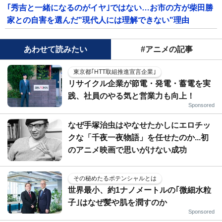
｢秀吉と一緒になるのがイヤ｣ではない…お市の方が柴田勝
家との自害を選んだ"現代人には理解できない"理由
あわせて読みたい
#アニメの記事
東京都｢HTT取組推進宣言企業｣
リサイクル企業が節電・発電・蓄電を実
践、社員のやる気と営業力も向上！
Sponsored
なぜ手塚治虫はやなせたかしにエロチッ
クな「千夜一夜物語」を任せたのか...初
のアニメ映画で思いがけない成功
その秘めたるポテンシャルとは
世界最小、約1ナノメートルの｢微細水粒
子｣はなぜ髪や肌を潤すのか
Sponsored