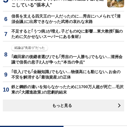
こしている"張本人"
信長を支える四天王の一人だったのに…秀吉にハメられて｢清
須会議｣に出席できなかった武将の哀れな末路
不足すると｢うつ病｣が増え､子どものIQに影響…東大教授｢脳の
ために欠かせないスーパーにある食材｣
結論は"先送り"だった
｢織田家の後継者選び｣でも｢秀吉の一人勝ち｣でもない…清洲会
議で信長の息子2人が争った"本当の争点"
｢収入｣でも｢金融知識｣でもない…物価高にも動じない､お金の
不安を解消する｢最強資産｣の正体
鉄と鋼鉄の違いを知らなかったために1700万人超が死亡…毛沢
東の｢大躍進政策｣の悲劇的結末
もっと見る