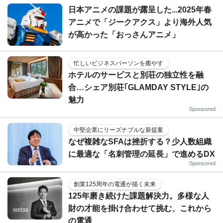
日本アニメの課題が露呈した...2025年春
アニメで「ジークアクス」より海外人気
が高かった「おっさんアニメ」
忙しいビジネスパーソンを癒やす
ホテルのサービスと別荘の独立性を融
合…シェア別荘｢GLAMDAY STYLE｣の
魅力
Sponsored
中堅企業にリーズナブルな新提案
なぜ複雑なSFAは挫折する？少人数組織
に最適な「名刺管理の延長」で進めるDX
Sponsored
創業125周年の電通が描く未来
125年磨き続けた課題解決力。多様な人
財の才能を掛け合わせて挑む、これから
の電通