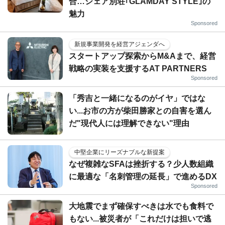
合…シェア別荘｢GLAMDAY STYLE｣の
魅力
Sponsored
新規事業開発を経営アジェンダへ
スタートアップ探索からM&Aまで、経営
戦略の実装を支援するAT PARTNERS
Sponsored
「秀吉と一緒になるのがイヤ」ではな
い...お市の方が柴田勝家との自害を選ん
だ"現代人には理解できない"理由
中堅企業にリーズナブルな新提案
なぜ複雑なSFAは挫折する？少人数組織
に最適な「名刺管理の延長」で進めるDX
Sponsored
大地震でまず確保すべきは水でも食料で
もない...被災者が「これだけは担いで逃