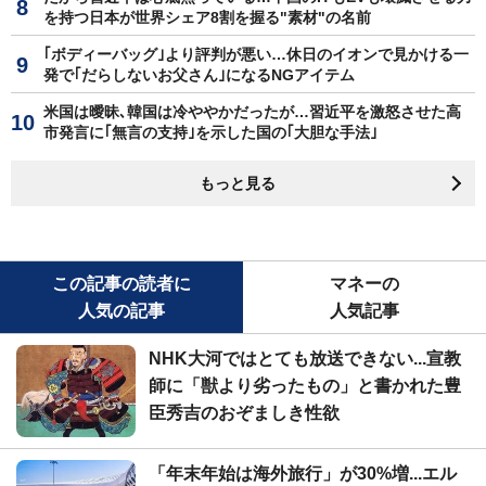
を持つ日本が世界シェア8割を握る"素材"の名前
｢ボディーバッグ｣より評判が悪い…休日のイオンで見かける一
発で｢だらしないお父さん｣になるNGアイテム
米国は曖昧､韓国は冷ややかだったが…習近平を激怒させた高
市発言に｢無言の支持｣を示した国の｢大胆な手法｣
もっと見る
この記事の読者に
マネーの
人気の記事
人気記事
NHK大河ではとても放送できない...宣教
師に「獣より劣ったもの」と書かれた豊
臣秀吉のおぞましき性欲
「年末年始は海外旅行」が30%増...エル