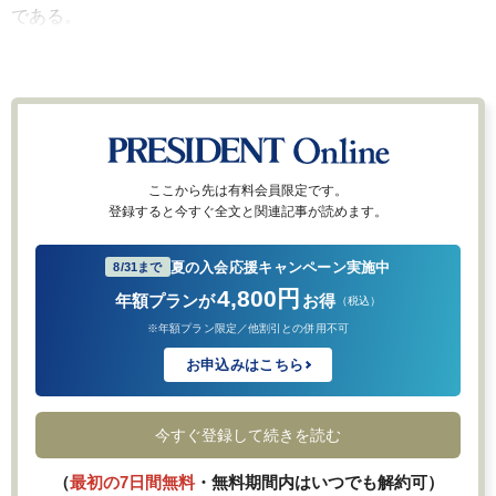
である。
ここから先は有料会員限定です。
登録すると今すぐ全文と関連記事が読めます。
夏の入会応援キャンペーン実施中
8/31まで
4,800円
年額プランが
お得
（税込）
※年額プラン限定／他割引との併用不可
お申込みはこちら
今すぐ登録して続きを読む
（
最初の7日間無料
・無料期間内はいつでも解約可）