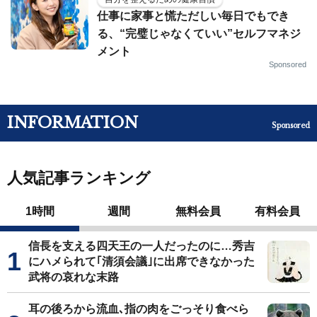
仕事に家事と慌ただしい毎日でもでき
る、“完璧じゃなくていい”セルフマネジ
メント
Sponsored
INFORMATION
Sponsored
人気記事ランキング
1時間
週間
無料会員
有料会員
信長を支える四天王の一人だったのに…秀吉
にハメられて｢清須会議｣に出席できなかった
武将の哀れな末路
耳の後ろから流血､指の肉をごっそり食べら