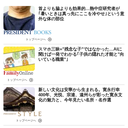
首よりも脇よりも効果的…熱中症研究者が
｢暑いときは真っ先にここを冷やせ｣という意
外な体の部位
トップページへ
スマホ三昧="残念な子"ではなかった…AIに
聞けば一発でわかる｢子供の隠れた才能と"向
いている職業"｣
トップページへ
新しい文化は安寧から生まれる。寛永行幸
400年、光悦、宗達、遠州らが彩った寛永文
化の魅力と、今年見たい名所・名作選
トップページへ