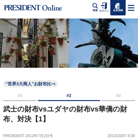
会員登録
検索
ログイン
“世界3大商人”お財布比べ
#1
#2
#3
武士の財布vsユダヤの財布vs華僑の財
布、対決【1】
PRESIDENT 2012年7月2日号
2013/10/07 8:30