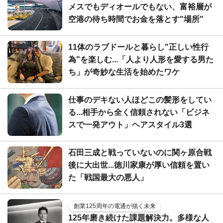
メスでもディオールでもない、富裕層が
空港の待ち時間でお金を落とす"場所"
11体のラブドールと暮らし"正しい性行
為"を楽しむ...「人より人形を愛する男た
ち」が奇妙な生活を始めたワケ
仕事のデキない人ほどこの髪形をしてい
る...相手から全く信頼されない「ビジネ
スで一発アウト」ヘアスタイル3選
石田三成と戦っていないのに関ヶ原合戦
後に大出世...徳川家康が厚い信頼を置い
た「戦国最大の悪人」
創業125周年の電通が描く未来
125年磨き続けた課題解決力。多様な人