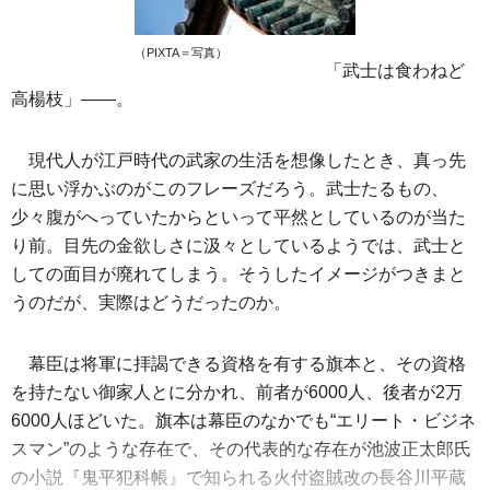
（PIXTA＝写真）
「武士は食わねど
高楊枝」――。
現代人が江戸時代の武家の生活を想像したとき、真っ先
に思い浮かぶのがこのフレーズだろう。武士たるもの、
少々腹がへっていたからといって平然としているのが当た
り前。目先の金欲しさに汲々としているようでは、武士と
しての面目が廃れてしまう。そうしたイメージがつきまと
うのだが、実際はどうだったのか。
幕臣は将軍に拝謁できる資格を有する旗本と、その資格
を持たない御家人とに分かれ、前者が6000人、後者が2万
6000人ほどいた。旗本は幕臣のなかでも“エリート・ビジネ
スマン”のような存在で、その代表的な存在が池波正太郎氏
の小説『鬼平犯科帳』で知られる火付盗賊改の長谷川平蔵