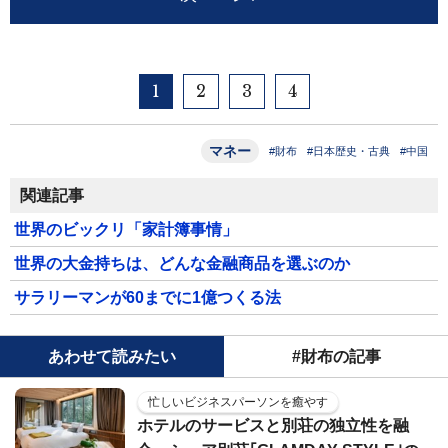
1
2
3
4
マネー
#財布
#日本歴史・古典
#中国
関連記事
世界のビックリ「家計簿事情」
世界の大金持ちは、どんな金融商品を選ぶのか
サラリーマンが60までに1億つくる法
あわせて読みたい
#財布の記事
忙しいビジネスパーソンを癒やす
ホテルのサービスと別荘の独立性を融