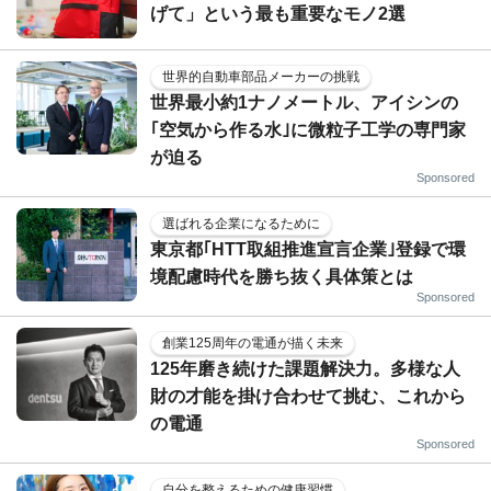
げて」という最も重要なモノ2選
世界的自動車部品メーカーの挑戦
世界最小約1ナノメートル、アイシンの
｢空気から作る水｣に微粒子工学の専門家
が迫る
Sponsored
選ばれる企業になるために
東京都｢HTT取組推進宣言企業｣登録で環
境配慮時代を勝ち抜く具体策とは
Sponsored
創業125周年の電通が描く未来
125年磨き続けた課題解決力。多様な人
財の才能を掛け合わせて挑む、これから
の電通
Sponsored
自分を整えるための健康習慣