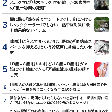
れ…クマに｢猪木キック｣で応戦した36歳男性
の"数十秒間の死闘"
額に貼る｢熱を冷ますシート｣でも､首にかける
｢ネッククーラー｣でもない…熱中症対策に最
も効果的なアイテム
味噌汁に入れて食べるだけ…医師が｢血糖値ス
パイクを抑える｣という冷蔵庫に常備したい食
材
｢O型→A型｣はいいけど､｢A型→O型｣はダメ…
誰にでも輸血できる｢万能血液｣の最後の落と
し穴
｢高収入の人ほど幸せ｣は間違いだった…世界160カ国研究で分
かった｢幸福を感じにくくなる年収｣の分岐点
襟付きなのに周囲から｢だらしない｣と思われる…帰省の際に選
んではいけない｢ユニクロの2990円のポロシャツ｣
だから習近平は心底焦っている…中国のITもEVも壊滅させる力