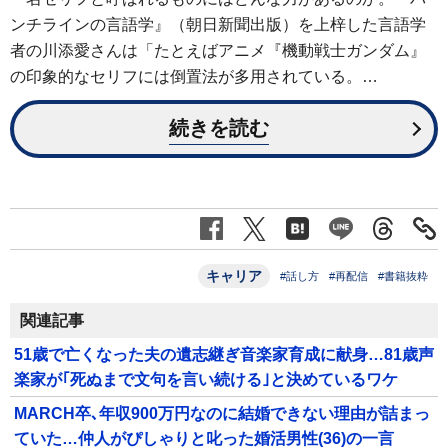
ンチラインの言語学』（朝日新聞出版）を上梓した言語学
者の川添愛さんは「たとえばアニメ『機動戦士ガンダム』
の印象的なセリフには倒置法が多用されている。…
続きを読む
キャリア
#話し方
#再配信
#書籍抜粋
関連記事
51歳で亡くなった夫の遺志継ぎ音楽家育成に献身…81歳声
楽家が｢死ぬまで文句を言い続ける｣と決めているワケ
MARCH卒､年収900万円なのに結婚できない理由が詰まっ
ていた…仲人がぴしゃりと叱った婚活男性(36)の一言