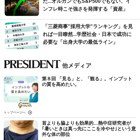
た...オルカンでもS&P500でもない、イ
ンフレ時こそ強さを発揮する「資産」
「三菱商事"採用大学"ランキング」を見
れば一目瞭然...学歴社会・日本で成功に
必要な「出身大学の最低ライン」
第８回 「見る」と、「観る」。インプット
の質を高めたい。
トップページへ
首よりも脇よりも効果的…熱中症研究者が
｢暑いときは真っ先にここを冷やせ｣という意
外な体の部位