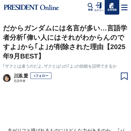
会員登録
検索
ログイン
だからガンダムには名言が多い…言語学
者分析｢偉い人にはそれがわからんので
すよ｣から｢よ｣が削除された理由【2025
年9月BEST】
｢ザクとは違うのだよ､ザクとは!｣の｢よ｣の効能を説明できるか
川添 愛
+フォロー
言語学者
名ゼリフと呼ばれるものにはどんな力があるのか。『パ