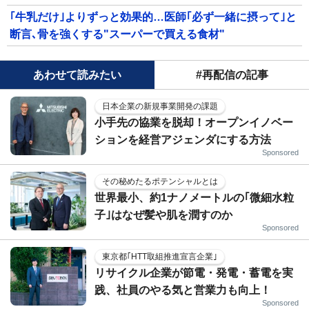
｢牛乳だけ｣よりずっと効果的…医師｢必ず一緒に摂って｣と
断言､骨を強くする"スーパーで買える食材"
あわせて読みたい
#再配信の記事
日本企業の新規事業開発の課題
小手先の協業を脱却！オープンイノベー
ションを経営アジェンダにする方法
Sponsored
その秘めたるポテンシャルとは
世界最小、約1ナノメートルの｢微細水粒
子｣はなぜ髪や肌を潤すのか
Sponsored
東京都｢HTT取組推進宣言企業｣
リサイクル企業が節電・発電・蓄電を実
践、社員のやる気と営業力も向上！
Sponsored