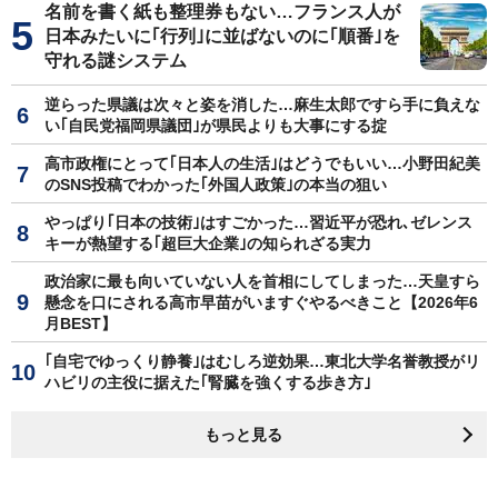
名前を書く紙も整理券もない…フランス人が
日本みたいに｢行列｣に並ばないのに｢順番｣を
守れる謎システム
逆らった県議は次々と姿を消した…麻生太郎ですら手に負えな
い｢自民党福岡県議団｣が県民よりも大事にする掟
高市政権にとって｢日本人の生活｣はどうでもいい…小野田紀美
のSNS投稿でわかった｢外国人政策｣の本当の狙い
やっぱり｢日本の技術｣はすごかった…習近平が恐れ､ゼレンス
キーが熱望する｢超巨大企業｣の知られざる実力
政治家に最も向いていない人を首相にしてしまった…天皇すら
懸念を口にされる高市早苗がいますぐやるべきこと【2026年6
月BEST】
｢自宅でゆっくり静養｣はむしろ逆効果…東北大学名誉教授がリ
ハビリの主役に据えた｢腎臓を強くする歩き方｣
もっと見る