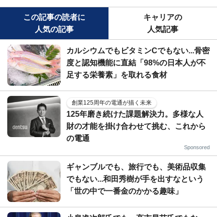
この記事の読者に
キャリアの
人気の記事
人気記事
カルシウムでもビタミンCでもない...骨密
度と認知機能に直結「98%の日本人が不
足する栄養素」を取れる食材
創業125周年の電通が描く未来
125年磨き続けた課題解決力。多様な人
財の才能を掛け合わせて挑む、これから
の電通
Sponsored
ギャンブルでも、旅行でも、美術品収集
でもない...和田秀樹が手を出すなという
「世の中で一番金のかかる趣味」