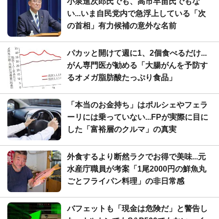
小泉進次郎氏でも、高市早苗氏でもな
い...いま自民党内で急浮上している「次
の首相」有力候補の意外な名前
パカッと開けて週に1、2個食べるだけ...
がん専門医が勧める「大腸がんを予防す
るオメガ脂肪酸たっぷり食品」
「本当のお金持ち」はポルシェやフェラ
ーリには乗っていない...FPが実際に目に
した「富裕層のクルマ」の真実
外食するより断然ラクでお得で美味...元
水産庁職員が考案「1尾2000円の鮮魚丸
ごとフライパン料理」の非日常感
バフェットも「現金は危険だ」と警告し