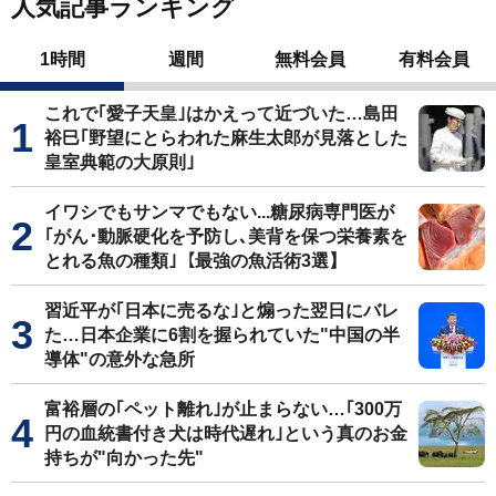
人気記事ランキング
1時間
週間
無料会員
有料会員
これで｢愛子天皇｣はかえって近づいた…島田
裕巳｢野望にとらわれた麻生太郎が見落とした
皇室典範の大原則｣
イワシでもサンマでもない...糖尿病専門医が
｢がん･動脈硬化を予防し､美背を保つ栄養素を
とれる魚の種類｣【最強の魚活術3選】
習近平が｢日本に売るな｣と煽った翌日にバレ
た…日本企業に6割を握られていた"中国の半
導体"の意外な急所
富裕層の｢ペット離れ｣が止まらない…｢300万
円の血統書付き犬は時代遅れ｣という真のお金
持ちが"向かった先"