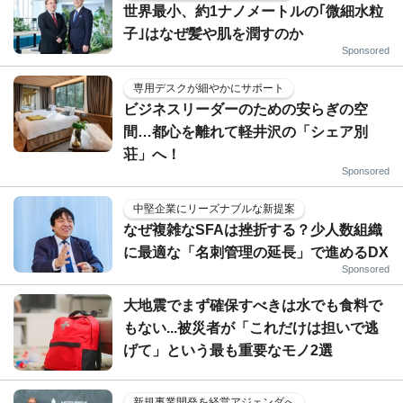
世界最小、約1ナノメートルの｢微細水粒
子｣はなぜ髪や肌を潤すのか
Sponsored
専用デスクが細やかにサポート
ビジネスリーダーのための安らぎの空
間…都心を離れて軽井沢の「シェア別
荘」へ！
Sponsored
中堅企業にリーズナブルな新提案
なぜ複雑なSFAは挫折する？少人数組織
に最適な「名刺管理の延長」で進めるDX
Sponsored
大地震でまず確保すべきは水でも食料で
もない...被災者が「これだけは担いで逃
げて」という最も重要なモノ2選
新規事業開発を経営アジェンダへ