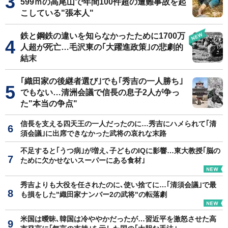
599ｍの高尾山で年間100件超の遭難事故を起
こしている"張本人"
鉄と鋼鉄の違いを知らなかったために1700万
人超が死亡…毛沢東の｢大躍進政策｣の悲劇的
結末
｢織田家の後継者選び｣でも｢秀吉の一人勝ち｣
でもない…清洲会議で信長の息子2人が争っ
た"本当の争点"
信長を支える四天王の一人だったのに…秀吉にハメられて｢清
須会議｣に出席できなかった武将の哀れな末路
不足すると｢うつ病｣が増え､子どものIQに影響…東大教授｢脳の
ために欠かせないスーパーにある食材｣
秀吉よりも大役を任されたのに､使い捨てに…｢清須会議｣で最
も損をした"織田家ナンバー2の武将"の転落劇
米国は曖昧､韓国は冷ややかだったが…習近平を激怒させた高