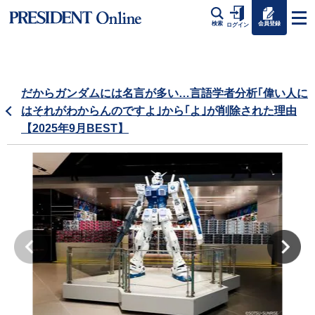
会員登録
検索
ログイン
だからガンダムには名言が多い…言語学者分析｢偉い人に
はそれがわからんのですよ｣から｢よ｣が削除された理由
【2025年9月BEST】