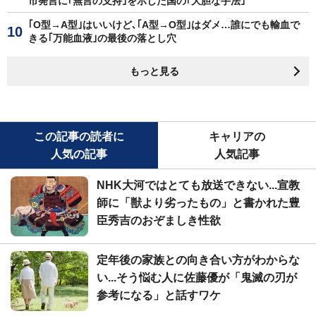
市発言に｢無言の支持｣を示した国の｢大胆な手法｣
｢O型→A型｣はいいけど､｢A型→O型｣はダメ…誰にでも輸血で
きる｢万能血液｣の最後の落とし穴
もっと見る
この記事の読者に
キャリアの
人気の記事
人気記事
NHK大河ではとても放送できない...宣教
師に「獣より劣ったもの」と書かれた豊
臣秀吉のおぞましき性欲
定年後の家族との向き合い方がわからな
い...そう悩む人に佐藤優が「鬼滅の刃が
参考になる」と話すワケ