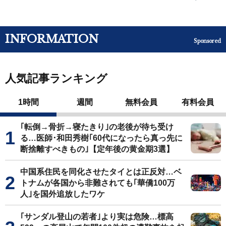
INFORMATION
Sponsored
人気記事ランキング
1時間
週間
無料会員
有料会員
｢転倒→骨折→寝たきり｣の老後が待ち受け
る…医師･和田秀樹｢60代になったら真っ先に
断捨離すべきもの｣【定年後の黄金期3選】
中国系住民を同化させたタイとは正反対…ベ
トナムが各国から非難されても｢華僑100万
人｣を国外追放したワケ
｢サンダル登山の若者｣より実は危険…標高