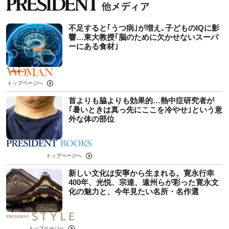
不足すると｢うつ病｣が増え､子どものIQに影
響…東大教授｢脳のために欠かせないスーパ
ーにある食材｣
トップページへ
首よりも脇よりも効果的…熱中症研究者が
｢暑いときは真っ先にここを冷やせ｣という意
外な体の部位
トップページへ
新しい文化は安寧から生まれる。寛永行幸
400年、光悦、宗達、遠州らが彩った寛永文
化の魅力と、今年見たい名所・名作選
トップページへ