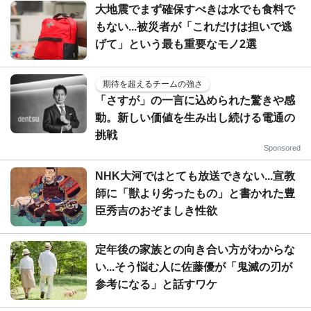
大地震でまず確保すべきは水でも食料で
もない...被災者が「これだけは担いで逃
げて」という最も重要なモノ2選
期待を超えるチームの強さ
「さすが」の一言に込められた驚きや感
動。新しい価値を生み出し続ける電通の
挑戦
Sponsored
NHK大河ではとても放送できない...宣教
師に「獣より劣ったもの」と書かれた豊
臣秀吉のおぞましき性欲
定年後の家族との向き合い方がわからな
い...そう悩む人に佐藤優が「鬼滅の刃が
参考になる」と話すワケ