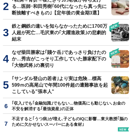
る…医師･和田秀樹｢60代になったら真っ先に
断捨離すべきもの｣【定年後の黄金期3選】
鉄と鋼鉄の違いを知らなかったために1700万
人超が死亡…毛沢東の｢大躍進政策｣の悲劇的
結末
なぜ柴田勝家は｢賤ケ岳｣であっさり負けたの
か…秀吉がこっそり工作していた勝家配下の
｢大物武将｣の裏切り
｢サンダル登山の若者｣より実は危険…標高
599ｍの高尾山で年間100件超の遭難事故を起
こしている"張本人"
｢収入｣でも｢金融知識｣でもない…物価高にも動じない､お金の
不安を解消する｢最強資産｣の正体
不足すると｢うつ病｣が増え､子どものIQに影響…東大教授｢脳の
ために欠かせないスーパーにある食材｣