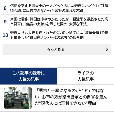
信長を支える四天王の一人だったのに…秀吉にハメられて｢清
須会議｣に出席できなかった武将の哀れな末路
米国は曖昧､韓国は冷ややかだったが…習近平を激怒させた高
市発言に｢無言の支持｣を示した国の｢大胆な手法｣
秀吉よりも大役を任されたのに､使い捨てに…｢清須会議｣で最
も損をした"織田家ナンバー2の武将"の転落劇
もっと見る
この記事の読者に
ライフの
人気の記事
人気記事
「秀吉と一緒になるのがイヤ」ではな
い...お市の方が柴田勝家との自害を選ん
だ"現代人には理解できない"理由