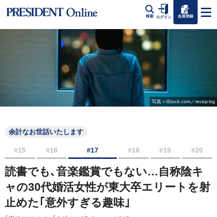
会員登録
検索
ログイン
写真＝iStock.com／recep-bg
余計なお世話いたします
#15
#16
#17
#18
#19
#20
読書でも､音楽鑑賞でもない…自称陰キ
ャの30代婚活女性が東大卒エリートを射
止めた｢意外すぎる趣味｣