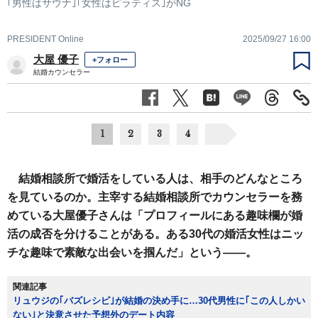
｢男性はサウナ｣｢女性はピラティス｣がNG
PRESIDENT Online
2025/09/27 16:00
大屋 優子
+フォロー
結婚カウンセラー
1
2
3
4
結婚相談所で婚活をしている人は、相手のどんなところ
を見ているのか。主宰する結婚相談所でカウンセラーを務
めている大屋優子さんは「プロフィールにある趣味欄が婚
活の成否を分けることがある。ある30代の婚活女性はニッ
チな趣味で素敵な出会いを掴んだ」という――。
関連記事
リュウジの｢バズレシピ｣が結婚の決め手に…30代男性に｢この人しかい
ない｣と決意させた予想外のデート内容