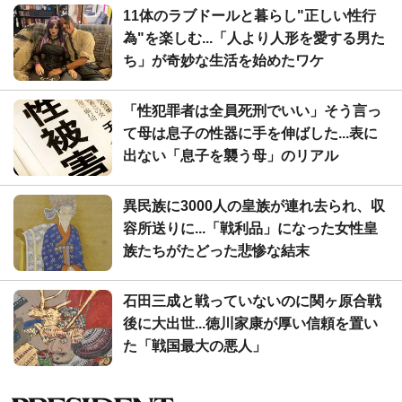
11体のラブドールと暮らし"正しい性行
為"を楽しむ...「人より人形を愛する男た
ち」が奇妙な生活を始めたワケ
「性犯罪者は全員死刑でいい」そう言っ
て母は息子の性器に手を伸ばした...表に
出ない「息子を襲う母」のリアル
異民族に3000人の皇族が連れ去られ、収
容所送りに...「戦利品」になった女性皇
族たちがたどった悲惨な結末
石田三成と戦っていないのに関ヶ原合戦
後に大出世...徳川家康が厚い信頼を置い
た「戦国最大の悪人」