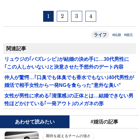
1
2
3
4
ライフ
#結婚
#婚活
関連記事
リュウジの｢バズレシピ｣が結婚の決め手に…30代男性に
｢この人しかいない｣と決意させた予想外のデート内容
仲人が驚愕…｢口臭でも体臭でも香水でもない｣40代男性が
婚活で相手女性から一発NGを食らった"意外な臭い"
女性が男性に求める｢清潔感｣の正体とは…結婚できない男
性ほどかけている｢一発アウト｣のメガネの形
あわせて読みたい
#婚活の記事
期待を超えるチームの強さ