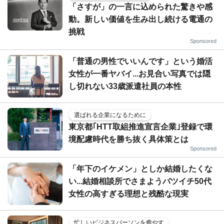
「さすが」の一言に込められた驚きや感
動。新しい価値を生み出し続ける電通の
挑戦
Sponsored
「普通の男性でいいんです」という婚活
女性が一番ヤバイ...お見合い写真では隠
し切れない33歳派遣社員の本性
選ばれる企業になるために
東京都｢HTT取組推進宣言企業｣登録で環
境配慮時代を勝ち抜く具体策とは
Sponsored
「年下のイケメン」としか結婚したくな
い...結婚相談所でさまようバツイチ50代
女性の高すぎる理想と残酷な現実
忙しいビジネスパーソンを癒やす