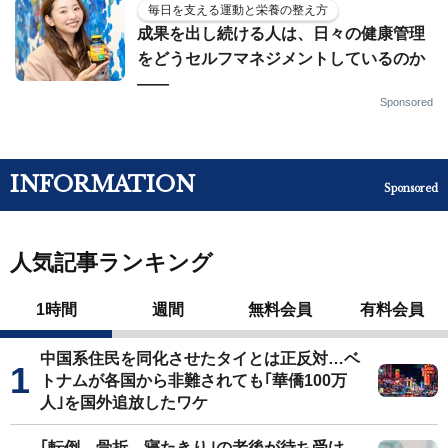
毎日を支える運動と栄養の整え方
成果を出し続ける人は、日々の健康管理
をどうセルフマネジメントしているのか
——
Sponsored
INFORMATION
Sponsored
人気記事ランキング
1時間
週間
無料会員
有料会員
中国系住民を同化させたタイとは正反対…ベ
トナムが各国から非難されても｢華僑100万
人｣を国外追放したワケ
｢転倒→骨折→寝たきり｣の老後が待ち受け