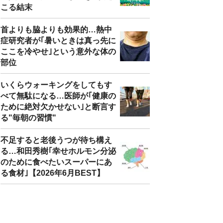
こる結末
首よりも脇よりも効果的…熱中
症研究者が｢暑いときは真っ先に
ここを冷やせ｣という意外な体の
部位
いくらウォーキングをしてもす
べて無駄になる…医師が｢健康の
ために絶対欠かせない｣と断言す
る"毎朝の習慣"
不足すると老後うつが待ち構え
る…和田秀樹｢幸せホルモン分泌
のために食べたいスーパーにあ
る食材｣【2026年6月BEST】