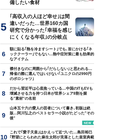
備したい食材
｢高収入の人ほど幸せ｣は間
違いだった…世界160カ国
研究で分かった｢幸福を感じ
にくくなる年収｣の分岐点
額に貼る｢熱を冷ますシート｣でも､首にかける｢ネ
ッククーラー｣でもない…熱中症対策に最も効果的
なアイテム
襟付きなのに周囲から｢だらしない｣と思われる…
帰省の際に選んではいけない｢ユニクロの2990円
のポロシャツ｣
だから習近平は心底焦っている…中国のITもEVも
壊滅させる力を持つ日本が世界シェア8割を握
る"素材"の名前
山本五十六の愛人の芸者について書き､初版は絶
版…阿川弘之のベストセラー小説がたどった"その
後"
これで｢愛子天皇｣はかえって近づいた…島田裕巳
｢野望にとらわれた麻生太郎が見落とした皇室典範