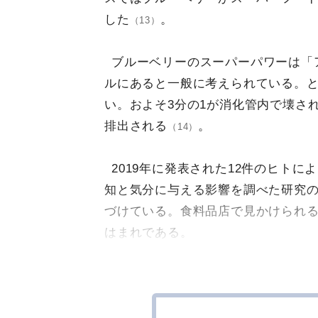
した
。
（13）
ブルーベリーのスーパーパワーは「
ルにあると一般に考えられている。
い。およそ3分の1が消化管内で壊さ
排出される
。
（14）
2019年に発表された12件のヒトによ
知と気分に与える影響を調べた研究
づけている。食料品店で見かけられ
はまれである。