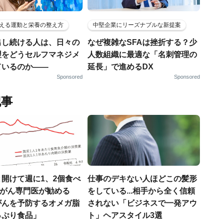
える運動と栄養の整え方
中堅企業にリーズナブルな新提案
出し続ける人は、日々の
なぜ複雑なSFAは挫折する？少
理をどうセルフマネジメ
人数組織に最適な「名刺管理の
ているのか——
延長」で進めるDX
Sponsored
Sponsored
記事
開けて週に1、2個食べ
仕事のデキない人ほどこの髪形
..がん専門医が勧める
をしている...相手から全く信頼
がんを予防するオメガ脂
されない「ビジネスで一発アウ
っぷり食品」
ト」ヘアスタイル3選