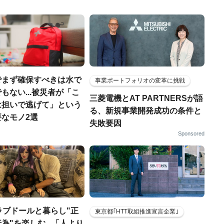
でまず確保すべきは水で
事業ポートフォリオの変革に挑戦
もない...被災者が「こ
三菱電機とAT PARTNERSが語
は担いで逃げて」という
る、新規事業開発成功の条件と
なモノ2選
失敗要因
Sponsored
ラブドールと暮らし"正
東京都｢HTT取組推進宣言企業｣
為"を楽しむ...「人より