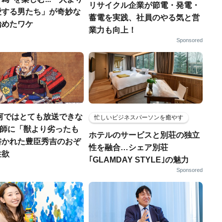
リサイクル企業が節電・発電・
愛する男たち」が奇妙な
蓄電を実践、社員のやる気と営
始めたワケ
業力も向上！
Sponsored
河ではとても放送できな
忙しいビジネスパーソンを癒やす
宣教師に「獣より劣ったも
ホテルのサービスと別荘の独立
書かれた豊臣秀吉のおぞ
性を融合…シェア別荘
性欲
｢GLAMDAY STYLE｣の魅力
Sponsored