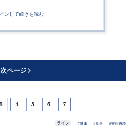
インして続きを読む
次ページ
3
4
5
6
7
ライフ
#健康
#食事
#書籍抜粋