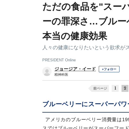
ただの食品を"スー
ーの罪深さ…ブルー
本当の健康効果
人々の健康になりたいという欲求が
PRESIDENT Online
ジョージア・イード
+フォロー
精神科医
1
2
前ページ
ブルーベリーにスーパーパワ
アメリカのブルーベリー消費量は199
スではブルーベリーがスーパーフード