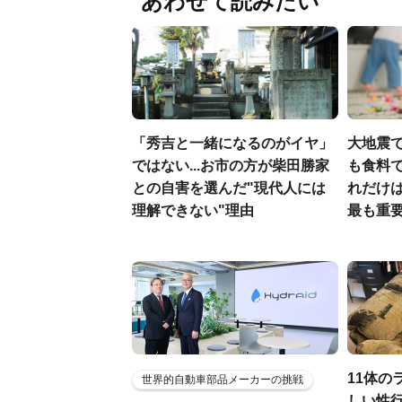
あわせて読みたい
「秀吉と一緒になるのがイヤ」
大地震
ではない...お市の方が柴田勝家
も食料で
との自害を選んだ"現代人には
れだけ
理解できない"理由
最も重要
11体の
世界的自動車部品メーカーの挑戦
しい性行