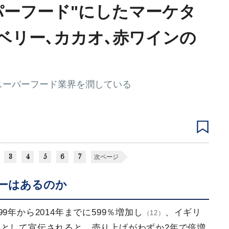
パーフード"にしたマーケタ
ベリー､カカオ､赤ワインの
スーパーフード業界を潤している
3
4
5
6
7
次ページ
ーはあるのか
9年から2014年までに599％増加し
、イギリ
（12）
として宣伝されると、売り上げがわずか2年で倍増