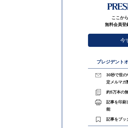
ここか
無料会員登
今
プレジデントオ
30秒で世
定メルマガ
約5万本の
記事を印刷
能
記事をブッ