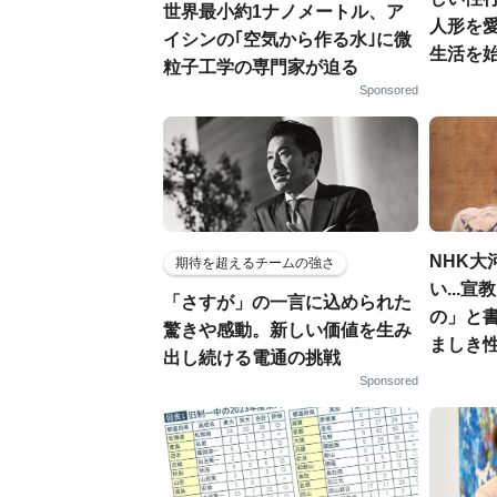
世界最小約1ナノメートル、ア
人形を
イシンの｢空気から作る水｣に微
生活を
粒子工学の専門家が迫る
Sponsored
NHK大
期待を超えるチームの強さ
い...
「さすが」の一言に込められた
の」と
驚きや感動。新しい価値を生み
ましき
出し続ける電通の挑戦
Sponsored