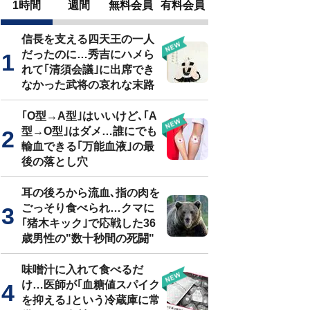
1時間
週間
無料会員
有料会員
信長を支える四天王の一人
だったのに…秀吉にハメら
れて｢清須会議｣に出席でき
なかった武将の哀れな末路
｢O型→A型｣はいいけど､｢A
型→O型｣はダメ…誰にでも
輸血できる｢万能血液｣の最
後の落とし穴
耳の後ろから流血､指の肉を
ごっそり食べられ…クマに
｢猪木キック｣で応戦した36
歳男性の"数十秒間の死闘"
味噌汁に入れて食べるだ
け…医師が｢血糖値スパイク
を抑える｣という冷蔵庫に常