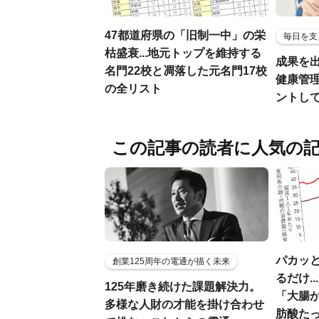
47都道府県の「旧制一中」の栄
毎日を支
枯盛衰...地元トップを維持する
成果を
名門22校と凋落した元名門17校
健康管
の全リスト
ントし
この記事の読者に人気の
パカッと
創業125周年の電通が描く未来
るだけ.
125年磨き続けた課題解決力。
「大腸
多様な人財の才能を掛け合わせ
肪酸た