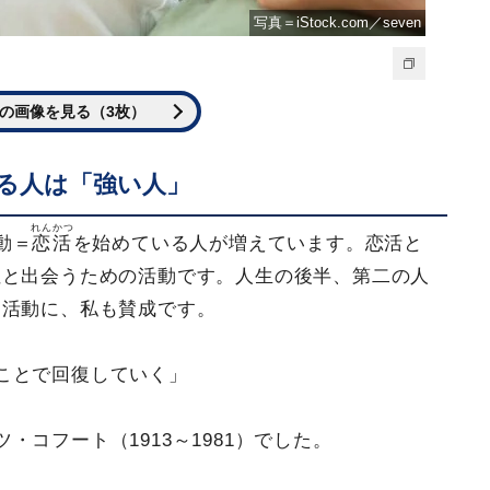
写真＝iStock.com／seven
の画像を見る（3枚）
る人は「強い人」
れんかつ
動＝
恋活
を始めている人が増えています。恋活と
性と出会うための活動です。人生の後半、第二の人
な活動に、私も賛成です。
ことで回復していく」
コフート（1913～1981）でした。