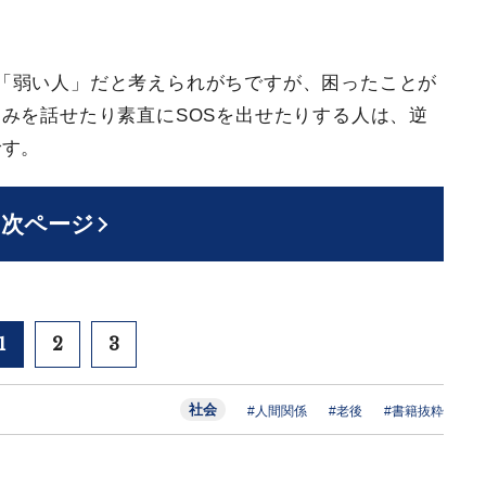
「弱い人」だと考えられがちですが、困ったことが
みを話せたり素直にSOSを出せたりする人は、逆
です。
次ページ
1
2
3
社会
#人間関係
#老後
#書籍抜粋