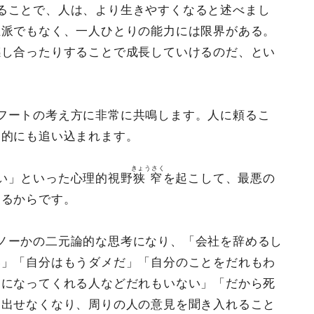
ることで、人は、より生きやすくなると述べまし
立派でもなく、一人ひとりの能力には限界がある。
感し合ったりすることで成長していけるのだ、とい
フートの考え方に非常に共鳴します。人に頼るこ
神的にも追い込まれます。
きょうさく
い」といった心理的視野
狭窄
を起こして、最悪の
くるからです。
ノーかの二元論的な思考になり、「会社を辞めるし
い」「自分はもうダメだ」「自分のことをだれもわ
きになってくれる人などだれもいない」「だから死
け出せなくなり、周りの人の意見を聞き入れること