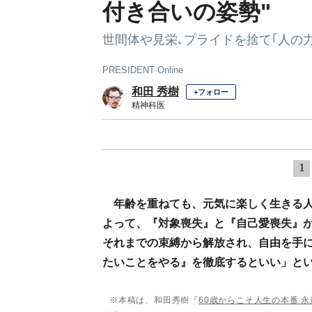
付き合いの姿勢"
世間体や見栄､プライドを捨て｢人の
PRESIDENT Online
和田 秀樹
+フォロー
精神科医
1
年齢を重ねても、元気に楽しく生きる
よって、『対象喪失』と『自己愛喪失』
それまでの束縛から解放され、自由を手
たいことをやる』を徹底するといい」と
※本稿は、和田秀樹『
60歳からこそ人生の本番 