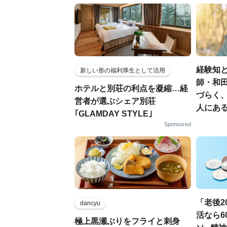
経験知と
新しい形の福利厚生として活用
師・和
ホテルと別荘の利点を凝縮…経
づらく
営者が選ぶシェア別荘
人にある
｢GLAMDAY STYLE｣
Sponsored
「老後2
dancyu
活なら6
極上黒瀬ぶりをフライと刺身