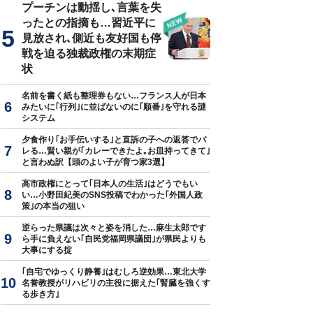
プーチンは動揺し､言葉を失
ったとの指摘も…習近平に
見放され､側近も友好国も停
戦を迫る独裁政権の末期症
状
名前を書く紙も整理券もない…フランス人が日本
みたいに｢行列｣に並ばないのに｢順番｣を守れる謎
システム
夕食作り｢お手伝いする｣と直訴の子への返答でバ
レる…賢い親が｢カレーできたよ｡お皿持ってきて｣
と言わぬ訳【頭のよい子が育つ家3選】
高市政権にとって｢日本人の生活｣はどうでもい
い…小野田紀美のSNS投稿でわかった｢外国人政
策｣の本当の狙い
逆らった県議は次々と姿を消した…麻生太郎です
ら手に負えない｢自民党福岡県議団｣が県民よりも
大事にする掟
｢自宅でゆっくり静養｣はむしろ逆効果…東北大学
名誉教授がリハビリの主役に据えた｢腎臓を強くす
る歩き方｣