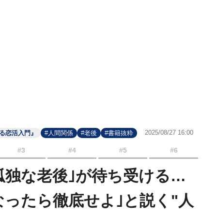
2025/08/27 16:00
れる恋活入門』
#人間関係
#老後
#書籍抜粋
#3
#4
#5
#6
孤独な老後｣が待ち受ける…
なったら徹底せよ｣と説く"人