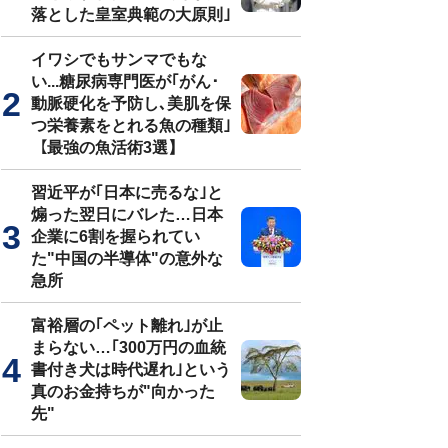
落とした皇室典範の大原則｣
イワシでもサンマでもな
い...糖尿病専門医が｢がん･
動脈硬化を予防し､美肌を保
つ栄養素をとれる魚の種類｣
【最強の魚活術3選】
習近平が｢日本に売るな｣と
煽った翌日にバレた…日本
企業に6割を握られてい
た"中国の半導体"の意外な
急所
富裕層の｢ペット離れ｣が止
まらない…｢300万円の血統
書付き犬は時代遅れ｣という
真のお金持ちが"向かった
先"