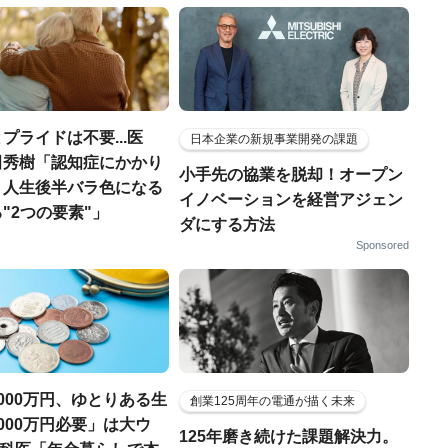
プライドは不要...医
日本企業の新規事業開発の課題
田秀樹「認知症にかかり
小手先の協業を脱却！オープン
、人生後半バラ色になる
イノベーションを経営アジェン
"2つの要素"」
ダにする方法
Sponsored
000万円、ゆとりある生
創業125周年の電通が描く未来
000万円必要」は大ウ
125年磨き続けた課題解決力。