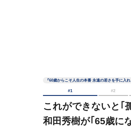
『60歳からこそ人生の本番 永遠の若さを手に入
#1
#2
これができないと｢
和田秀樹が｢65歳に