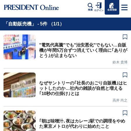
会員登録
検索
ログイン
「自動販売機」 - 5件 （1/1）
"電気代高騰"でも"治安悪化"でもない…自販
機が年間5万台ずつ消えていく理由に｢ありが
とう｣が止まらない
鈴木 貴博
なぜサントリーの｢社長のおごり自販機｣はヒ
ットしたのか…社内の雑談が自然と増える
｢10秒の仕掛け｣とは
高井 尚之
｢朝は味噌汁､夜はカレー｣駅での調理をやめ
た東京メトロが代わりに始めたこと