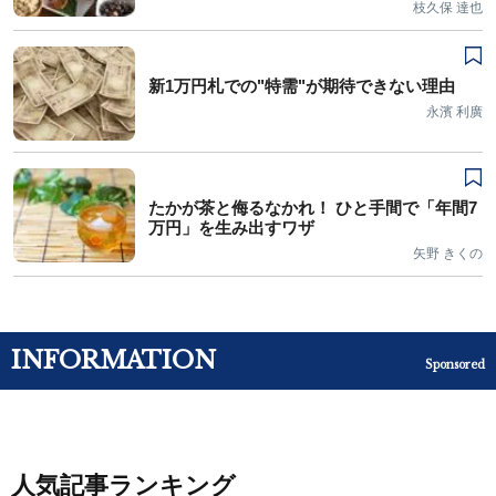
枝久保 達也
新1万円札での"特需"が期待できない理由
永濱 利廣
たかが茶と侮るなかれ！ ひと手間で「年間7
万円」を生み出すワザ
矢野 きくの
INFORMATION
Sponsored
人気記事ランキング