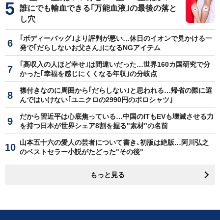
誰にでも輸血できる｢万能血液｣の最後の落と
し穴
｢ボディーバッグ｣より評判が悪い…休日のイオンで見かける一
発で｢だらしないお父さん｣になるNGアイテム
｢高収入の人ほど幸せ｣は間違いだった…世界160カ国研究で分
かった｢幸福を感じにくくなる年収｣の分岐点
襟付きなのに周囲から｢だらしない｣と思われる…帰省の際に選
んではいけない｢ユニクロの2990円のポロシャツ｣
だから習近平は心底焦っている…中国のITもEVも壊滅させる力
を持つ日本が世界シェア8割を握る"素材"の名前
山本五十六の愛人の芸者について書き､初版は絶版…阿川弘之
のベストセラー小説がたどった"その後"
もっと見る