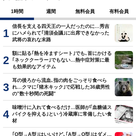
1時間
週間
無料会員
有料会員
信長を支える四天王の一人だったのに…秀吉
にハメられて｢清須会議｣に出席できなかった
武将の哀れな末路
額に貼る｢熱を冷ますシート｣でも､首にかける
｢ネッククーラー｣でもない…熱中症対策に最
も効果的なアイテム
耳の後ろから流血､指の肉をごっそり食べら
れ…クマに｢猪木キック｣で応戦した36歳男性
の"数十秒間の死闘"
味噌汁に入れて食べるだけ…医師が｢血糖値ス
パイクを抑える｣という冷蔵庫に常備したい食
材
｢O型→A型｣はいいけど､｢A型→O型｣はダメ…