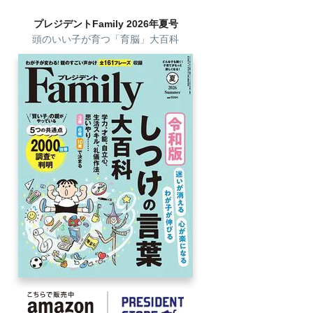
プレジデントFamily 2026年夏号
頭のいい子が育つ「育脳」大百科