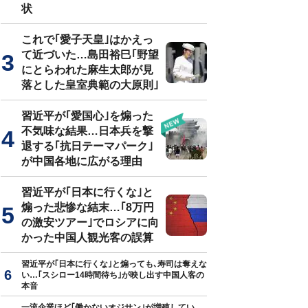
状
これで｢愛子天皇｣はかえっ
て近づいた…島田裕巳｢野望
にとらわれた麻生太郎が見
落とした皇室典範の大原則｣
習近平が｢愛国心｣を煽った
不気味な結果…日本兵を撃
退する｢抗日テーマパーク｣
が中国各地に広がる理由
習近平が｢日本に行くな｣と
煽った悲惨な結末…｢8万円
の激安ツアー｣でロシアに向
かった中国人観光客の誤算
習近平が｢日本に行くな｣と煽っても､寿司は奪えな
い…｢スシロー14時間待ち｣が映し出す中国人客の
本音
一流企業ほど｢働かないオジサン｣が増殖してい