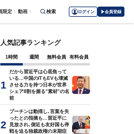
員限定
動画
検索
ログイン
会員登録
人気記事ランキング
1時間
週間
無料会員
有料会員
だから習近平は心底焦って
いる…中国のITもEVも壊滅
させる力を持つ日本が世界
シェア8割を握る"素材"の名
前
プーチンは動揺し､言葉を失
ったとの指摘も…習近平に
見放され､側近も友好国も停
戦を迫る独裁政権の末期症