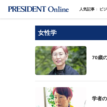
人気記事
ビジ
女性学
70歳
学者