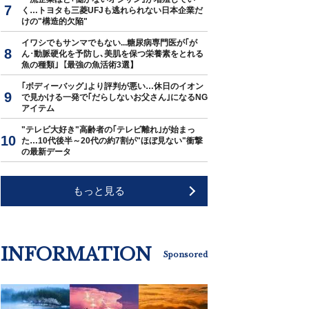
く…トヨタも三菱UFJも逃れられない日本企業だ
けの"構造的欠陥"
イワシでもサンマでもない...糖尿病専門医が｢が
ん･動脈硬化を予防し､美肌を保つ栄養素をとれる
魚の種類｣【最強の魚活術3選】
｢ボディーバッグ｣より評判が悪い…休日のイオン
で見かける一発で｢だらしないお父さん｣になるNG
アイテム
"テレビ大好き"高齢者の｢テレビ離れ｣が始まっ
た…10代後半～20代の約7割が"ほぼ見ない"衝撃
の最新データ
もっと見る
INFORMATION
Sponsored