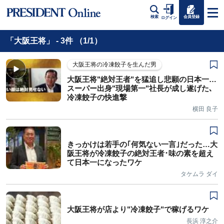
会員登録
検索
ログイン
「大阪王将」 - 3件 （1/1）
大阪王将の冷凍餃子を生んだ男
大阪王将"絶対王者"を猛追し悲願の日本一…
スーパー出身"現場第一"社長が成し遂げた､
冷凍餃子の快進撃
横田 良子
きっかけは若手の｢何気ない一言｣だった…大
阪王将が冷凍餃子の絶対王者･味の素を超え
て日本一になったワケ
タケムラ ダイ
大阪王将が店より"冷凍餃子"で稼げるワケ
長浜 淳之介