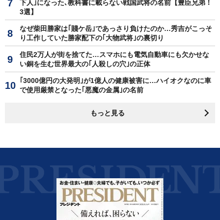
下人｣になった､教科書に載らない戦国武将の名前【豊臣兄弟！
3選】
なぜ柴田勝家は｢賤ケ岳｣であっさり負けたのか…秀吉がこっそ
り工作していた勝家配下の｢大物武将｣の裏切り
住民2万人が街を捨てた…スマホにも電気自動車にも欠かせな
い銅を生む世界最大の｢人殺しの穴｣の正体
｢3000億円の大発明｣が1億人の健康被害に…ハイオクなのに車
で使用厳禁となった｢悪魔の金属｣の名前
もっと見る