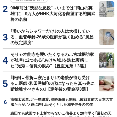
90年前は"残忍な悪役"→いまでは"岡山の英
雄"に…9万人がNHK大河化を熱望する戦国武
将の名前
｢暑いからシャワーだけ｣の人は大損してい
る…血管年齢-26歳の医師が強く勧める"風呂
の設定温度"
そりゃ本能寺を襲いたくなるわ…古城探訪家
が岐阜に2つある｢あけち城｣を訪ね実感し
た"光秀→信長の恨み"【豊臣兄弟！3選】
｢転倒→骨折→寝たきり｣の老後が待ち受け
る…医師･和田秀樹｢60代になったら真っ先に
断捨離すべきもの｣【定年後の黄金期3選】
南樺太返還､北千島譲渡､津軽海峡も開放…敗戦直前の日本の首
脳たちが､ソ連に差し出そうとした和平仲介の代償
織田でも武田でも上杉でもない…信長より20年早く｢最初の天