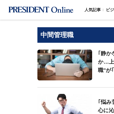
人気記事
ビジ
中間管理職
｢静か
か…上
職"が
｢悩み
心に