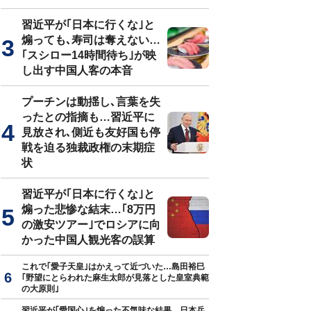
習近平が｢日本に行くな｣と
煽っても､寿司は奪えない…
｢スシロー14時間待ち｣が映
し出す中国人客の本音
プーチンは動揺し､言葉を失
ったとの指摘も…習近平に
見放され､側近も友好国も停
戦を迫る独裁政権の末期症
状
習近平が｢日本に行くな｣と
煽った悲惨な結末…｢8万円
の激安ツアー｣でロシアに向
かった中国人観光客の誤算
これで｢愛子天皇｣はかえって近づいた…島田裕巳
｢野望にとらわれた麻生太郎が見落とした皇室典範
の大原則｣
習近平が｢愛国心｣を煽った不気味な結果…日本兵