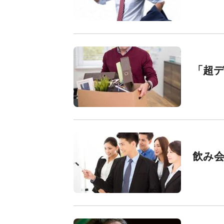
「超デ
飲み会