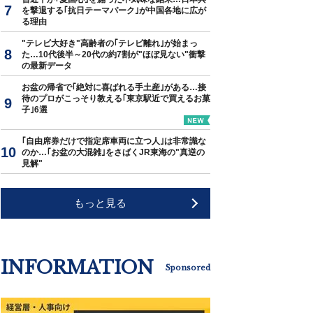
を撃退する｢抗日テーマパーク｣が中国各地に広が
る理由
"テレビ大好き"高齢者の｢テレビ離れ｣が始まっ
た…10代後半～20代の約7割が"ほぼ見ない"衝撃
の最新データ
お盆の帰省で｢絶対に喜ばれる手土産｣がある…接
待のプロがこっそり教える｢東京駅近で買えるお菓
子｣6選
｢自由席券だけで指定席車両に立つ人｣は非常識な
のか…｢お盆の大混雑｣をさばくJR東海の"真逆の
見解"
もっと見る
INFORMATION
Sponsored