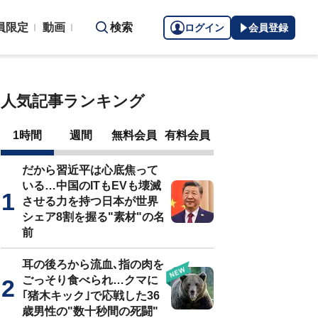
員限定
動画
検索
ログイン
会員登録
人気記事ランキング
1時間
週間
無料会員
有料会員
だから習近平は心底焦って
いる…中国のITもEVも壊滅
させる力を持つ日本が世界
シェア8割を握る"素材"の名
前
耳の後ろから流血､指の肉を
ごっそり食べられ…クマに
｢猪木キック｣で応戦した36
歳男性の"数十秒間の死闘"