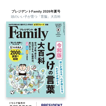
プレジデントFamily 2026年夏号
頭のいい子が育つ「育脳」大百科