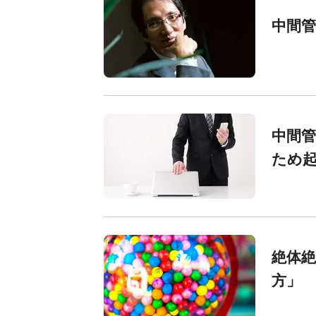
中間
中間
ため
絶体
方」