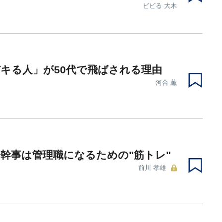
ビビる 大木
キる人」が50代で飛ばされる理由
河合 薫
幹事は管理職になるための"筋トレ"
前川 孝雄