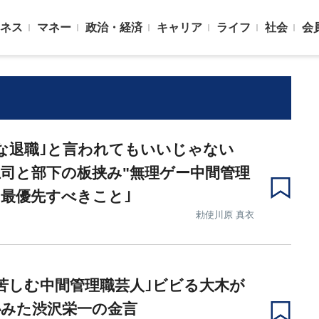
ネス
マネー
政治・経済
キャリア
ライフ
社会
会
な退職｣と言われてもいいじゃない
司と部下の板挟み"無理ゲー中間管理
｢最優先すべきこと｣
勅使川原 真衣
苦しむ中間管理職芸人｣ビビる大木が
沁みた渋沢栄一の金言