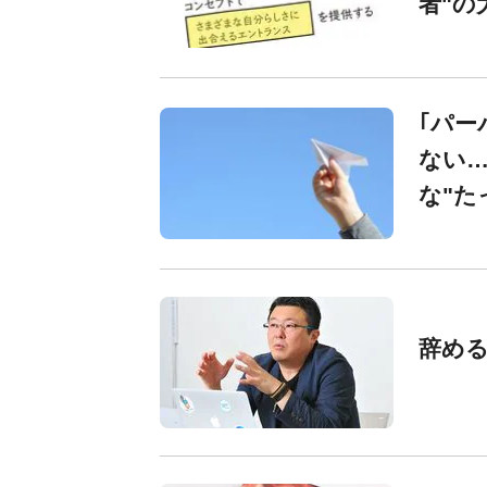
者"の
｢パー
ない
な"た
辞め