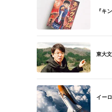
『キン
東大
イー