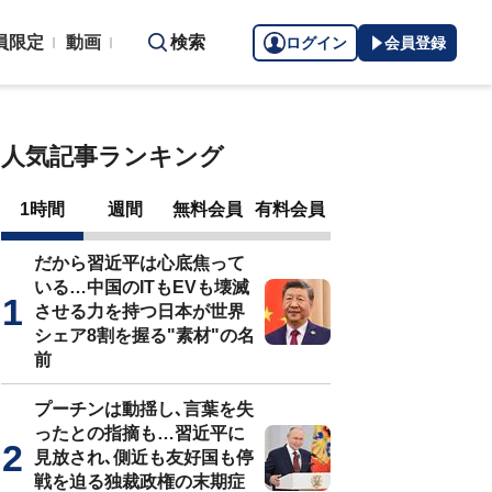
員限定
動画
検索
ログイン
会員登録
人気記事ランキング
1時間
週間
無料会員
有料会員
だから習近平は心底焦って
いる…中国のITもEVも壊滅
させる力を持つ日本が世界
シェア8割を握る"素材"の名
前
プーチンは動揺し､言葉を失
ったとの指摘も…習近平に
見放され､側近も友好国も停
戦を迫る独裁政権の末期症