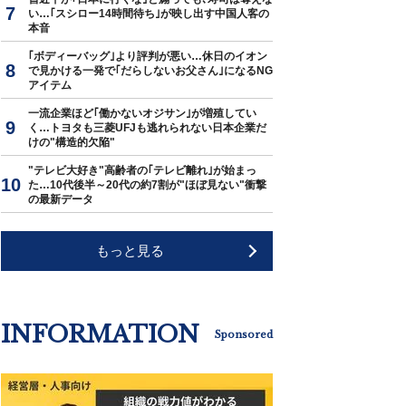
い…｢スシロー14時間待ち｣が映し出す中国人客の
本音
｢ボディーバッグ｣より評判が悪い…休日のイオン
で見かける一発で｢だらしないお父さん｣になるNG
アイテム
一流企業ほど｢働かないオジサン｣が増殖してい
く…トヨタも三菱UFJも逃れられない日本企業だ
けの"構造的欠陥"
"テレビ大好き"高齢者の｢テレビ離れ｣が始まっ
た…10代後半～20代の約7割が"ほぼ見ない"衝撃
の最新データ
もっと見る
INFORMATION
Sponsored