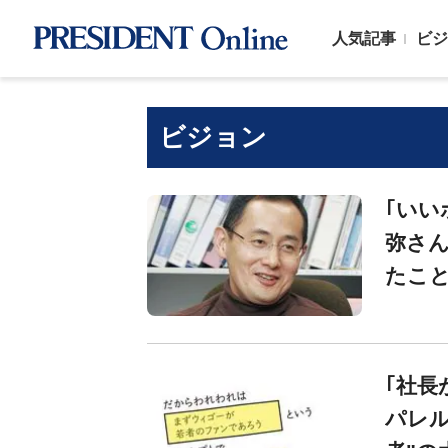
人気記事
ビジ
ビジョン
｢いい
弥さん
たこ
｢社長
パレル