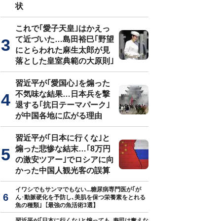
状
これで｢愛子天皇｣はかえっ
て近づいた…島田裕巳｢野望
にとらわれた麻生太郎が見
落とした皇室典範の大原則｣
習近平が｢愛国心｣を煽った
不気味な結果…日本兵を撃
退する｢抗日テーマパーク｣
が中国各地に広がる理由
習近平が｢日本に行くな｣と
煽った悲惨な結末…｢8万円
の激安ツアー｣でロシアに向
かった中国人観光客の誤算
イワシでもサンマでもない...糖尿病専門医が｢が
ん･動脈硬化を予防し､美肌を保つ栄養素をとれる
魚の種類｣【最強の魚活術3選】
習近平が｢日本に行くな｣と煽っても､寿司は奪えな