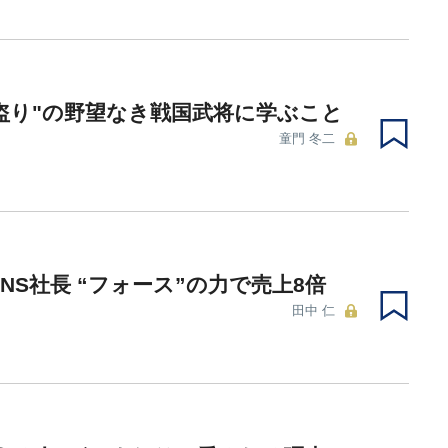
盗り"の野望なき戦国武将に学ぶこと
童門 冬二
JINS社長 “フォース”の力で売上8倍
田中 仁