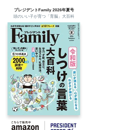
プレジデントFamily 2026年夏号
頭のいい子が育つ「育脳」大百科