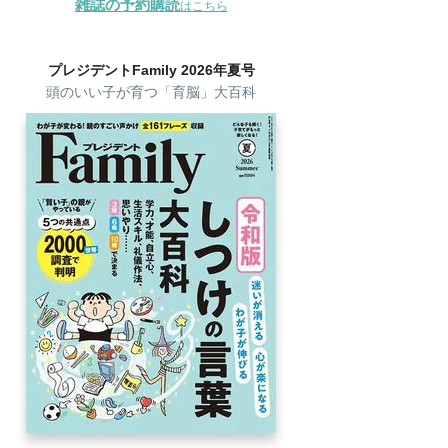
雑誌の予約購読
はこちら
プレジデントFamily 2026年夏号
頭のいい子が育つ「育脳」大百科