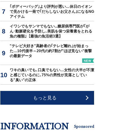
｢ボディーバッグ｣より評判が悪い…休日のイオン
で見かける一発で｢だらしないお父さん｣になるNG
アイテム
イワシでもサンマでもない...糖尿病専門医が｢が
ん･動脈硬化を予防し､美肌を保つ栄養素をとれる
魚の種類｣【最強の魚活術3選】
"テレビ大好き"高齢者の｢テレビ離れ｣が始まっ
た…10代後半～20代の約7割が"ほぼ見ない"衝撃
の最新データ
ワキの臭いでも､口臭でもない…女性の大半が不潔
と感じているのに､75%の男性が見落としてい
る"臭い"の正体
もっと見る
INFORMATION
Sponsored