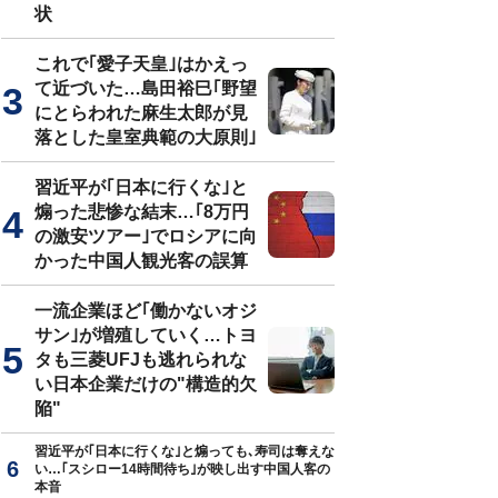
状
これで｢愛子天皇｣はかえっ
て近づいた…島田裕巳｢野望
にとらわれた麻生太郎が見
落とした皇室典範の大原則｣
習近平が｢日本に行くな｣と
煽った悲惨な結末…｢8万円
の激安ツアー｣でロシアに向
かった中国人観光客の誤算
一流企業ほど｢働かないオジ
サン｣が増殖していく…トヨ
タも三菱UFJも逃れられな
い日本企業だけの"構造的欠
陥"
習近平が｢日本に行くな｣と煽っても､寿司は奪えな
い…｢スシロー14時間待ち｣が映し出す中国人客の
本音