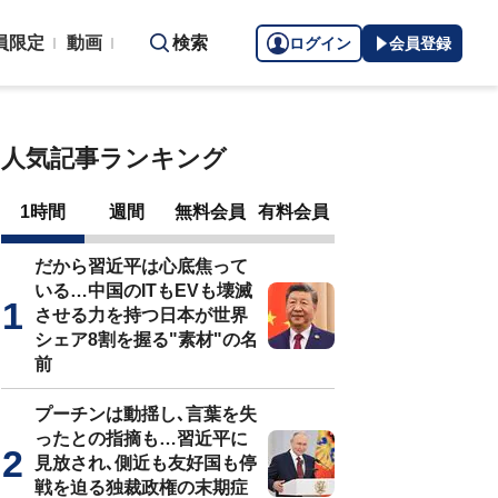
員限定
動画
検索
ログイン
会員登録
人気記事ランキング
1時間
週間
無料会員
有料会員
だから習近平は心底焦って
いる…中国のITもEVも壊滅
させる力を持つ日本が世界
シェア8割を握る"素材"の名
前
プーチンは動揺し､言葉を失
ったとの指摘も…習近平に
見放され､側近も友好国も停
戦を迫る独裁政権の末期症