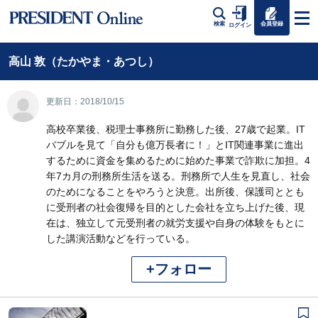
会員登録
検索
ログイン
高山 敦（たかやま・あつし）
更新日：2018/10/15
高校卒業後、税理士事務所に勤務した後、27歳で起業。IT
バブルを見て「自分も億万長者に！」とIT関連事業に進出
するために資金を集めるために始めた事業で詐欺に加担。4
年7カ月の刑務所生活を送る。刑務所で人生を見直し、社会
のためになることをやろうと決意。出所後、保護司ととも
に受刑者の社会復帰を目的とした会社を立ち上げた後、現
在は、独立して元受刑者の就労支援や自身の体験をもとに
した講演活動などを行っている。
+フォロー