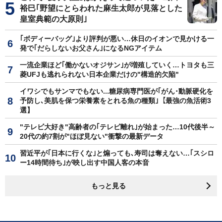
裕巳｢野望にとらわれた麻生太郎が見落とした
皇室典範の大原則｣
｢ボディーバッグ｣より評判が悪い…休日のイオンで見かける一
発で｢だらしないお父さん｣になるNGアイテム
一流企業ほど｢働かないオジサン｣が増殖していく…トヨタも三
菱UFJも逃れられない日本企業だけの"構造的欠陥"
イワシでもサンマでもない...糖尿病専門医が｢がん･動脈硬化を
予防し､美肌を保つ栄養素をとれる魚の種類｣【最強の魚活術3
選】
"テレビ大好き"高齢者の｢テレビ離れ｣が始まった…10代後半～
20代の約7割が"ほぼ見ない"衝撃の最新データ
習近平が｢日本に行くな｣と煽っても､寿司は奪えない…｢スシロ
ー14時間待ち｣が映し出す中国人客の本音
もっと見る