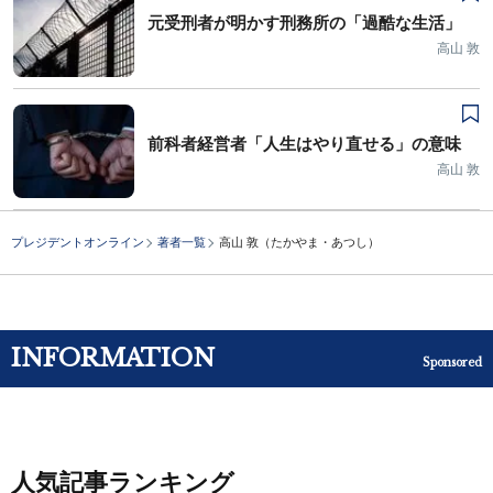
元受刑者が明かす刑務所の「過酷な生活」
高山 敦
前科者経営者「人生はやり直せる」の意味
高山 敦
プレジデントオンライン
著者一覧
高山 敦（たかやま・あつし）
INFORMATION
Sponsored
人気記事ランキング