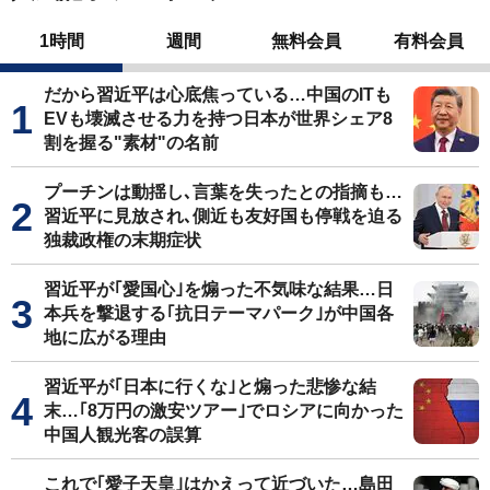
1時間
週間
無料会員
有料会員
だから習近平は心底焦っている…中国のITも
EVも壊滅させる力を持つ日本が世界シェア8
割を握る"素材"の名前
プーチンは動揺し､言葉を失ったとの指摘も…
習近平に見放され､側近も友好国も停戦を迫る
独裁政権の末期症状
習近平が｢愛国心｣を煽った不気味な結果…日
本兵を撃退する｢抗日テーマパーク｣が中国各
地に広がる理由
習近平が｢日本に行くな｣と煽った悲惨な結
末…｢8万円の激安ツアー｣でロシアに向かった
中国人観光客の誤算
これで｢愛子天皇｣はかえって近づいた…島田