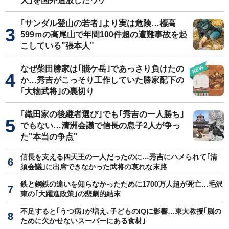
人｣を国外追放したワケ
｢サンダル登山の若者｣より実は危険…標高
599ｍの高尾山で年間100件超の遭難事故を起
こしている"張本人"
なぜ柴田勝家は｢賤ケ岳｣であっさり負けたの
か…秀吉がこっそり工作していた勝家配下の
｢大物武将｣の裏切り
｢織田家の後継者選び｣でも｢秀吉の一人勝ち｣
でもない…清洲会議で信長の息子2人が争っ
た"本当の争点"
信長を支える四天王の一人だったのに…秀吉にハメられて｢清
須会議｣に出席できなかった武将の哀れな末路
鉄と鋼鉄の違いを知らなかったために1700万人超が死亡…毛沢
東の｢大躍進政策｣の悲劇的結末
不足すると｢うつ病｣が増え､子どものIQに影響…東大教授｢脳の
ために欠かせないスーパーにある食材｣