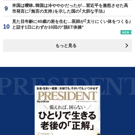
米国は曖昧､韓国は冷ややかだったが…習近平を激怒させた高
市発言に｢無言の支持｣を示した国の｢大胆な手法｣
見た目年齢に40歳の差を生む…医師が｢太りにくい体をつくる｣
と話す1日にわずか10回の"脱ET体操"
もっと見る