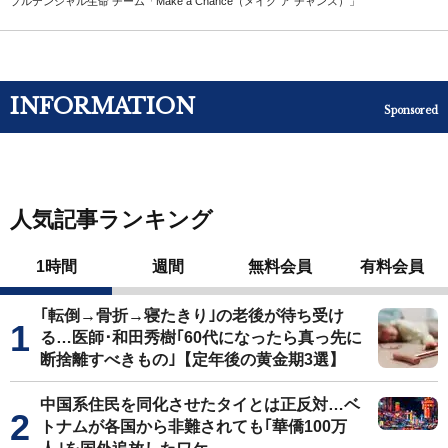
プルデンシャル生命 チーム「Make a Chance（メイク ア チャンス）」
INFORMATION
Sponsored
人気記事ランキング
1時間
週間
無料会員
有料会員
｢転倒→骨折→寝たきり｣の老後が待ち受け
る…医師･和田秀樹｢60代になったら真っ先に
断捨離すべきもの｣【定年後の黄金期3選】
中国系住民を同化させたタイとは正反対…ベ
トナムが各国から非難されても｢華僑100万