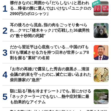
襟付きなのに周囲から｢だらしない｣と思われ
る…帰省の際に選んではいけない｢ユニクロの
2990円のポロシャツ｣
耳の後ろから流血､指の肉をごっそり食べら
れ…クマに｢猪木キック｣で応戦した36歳男性
の"数十秒間の死闘"
だから習近平は心底焦っている…中国のITも
EVも壊滅させる力を持つ日本が世界シェア8
割を握る"素材"の名前
｢お市の再婚｣で露呈した秀吉の腹黒さ…清須
会議の約束を守ったのに､滅亡に追い込まれた
柴田勝家の"急所"
額に貼る｢熱を冷ますシート｣でも､首にかける
｢ネッククーラー｣でもない…熱中症対策に最
も効果的なアイテム