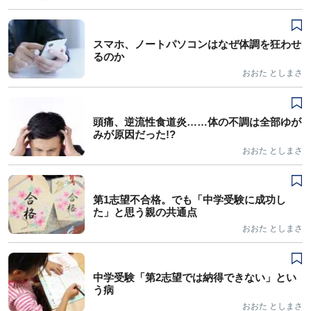
スマホ、ノートパソコンはなぜ体調を狂わせ
るのか
おおた としまさ
頭痛、逆流性食道炎……体の不調は全部ゆが
みが原因だった!?
おおた としまさ
第1志望不合格。でも「中学受験に成功し
た」と思う親の共通点
おおた としまさ
中学受験「第2志望では納得できない」とい
う病
おおた としまさ