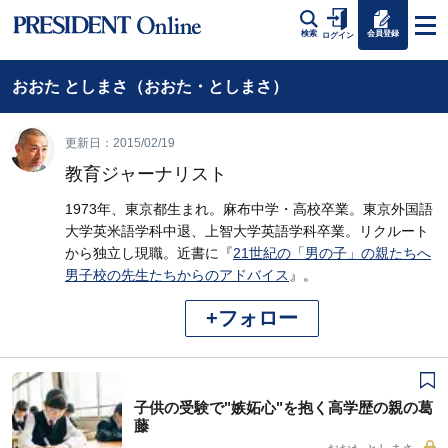
会員登録
検索
ログイン
おおた としまさ（おおた・としまさ）
更新日：2015/02/19
教育ジャーナリスト
1973年、東京都生まれ。麻布中学・高校卒業。東京外国語
大学英米語学科中退、上智大学英語学科卒業。リクルート
から独立し現職。近書に『
21世紀の「男の子」の親たちへ
男子校の先生たちからのアドバイス
』。
+フォロー
子供の受験で"嫉妬心"を抱く高学歴の親の葛
藤