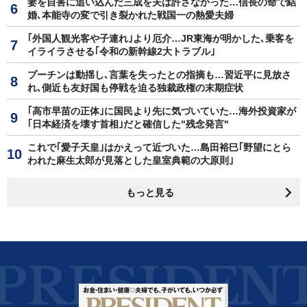
妻を自害に追い込んだ三成を夫は許さなかった…信長の命で結
婚､本能寺の変で引き裂かれた戦国一の熱愛夫婦
｢外国人観光客や子連れ｣より厄介…JR東海が明かした､乗客を
イライラさせる｢令和の新幹線2大トラブル｣
プーチンは動揺し､言葉を失ったとの指摘も…習近平に見放さ
れ､側近も友好国も停戦を迫る独裁政権の末期症状
｢高市早苗の正体｣に国民より先に気づいていた…海外投資家が
｢日本経済を壊す首相｣だと確信した"残念発言"
これで｢愛子天皇｣はかえって近づいた…島田裕巳｢野望にとら
われた麻生太郎が見落とした皇室典範の大原則｣
もっと見る