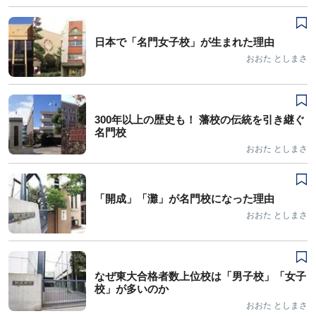
日本で「名門女子校」が生まれた理由
おおた としまさ
300年以上の歴史も！ 藩校の伝統を引き継ぐ
名門校
おおた としまさ
「開成」「灘」が名門校になった理由
おおた としまさ
なぜ東大合格者数上位校は「男子校」「女子
校」が多いのか
おおた としまさ