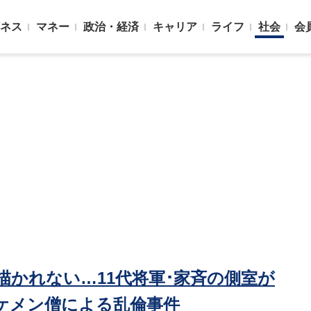
ネス
マネー
政治・経済
キャリア
ライフ
社会
会
は描かれない…11代将軍･家斉の側室が
ケメン僧による乱倫事件