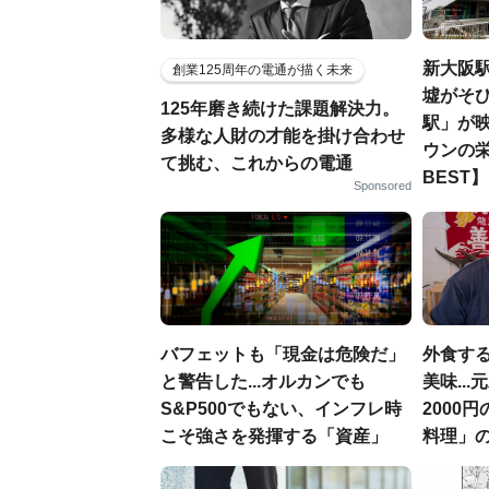
新大阪駅
創業125周年の電通が描く未来
墟がそび
125年磨き続けた課題解決力。
駅」が
多様な人財の才能を掛け合わせ
ウンの栄
て挑む、これからの電通
BEST】
Sponsored
バフェットも「現金は危険だ」
外食す
と警告した...オルカンでも
美味..
S&P500でもない、インフレ時
2000
こそ強さを発揮する「資産」
料理」