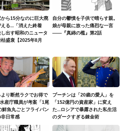
から15分なのに巨大廃
自分の鬱憤を子供で晴らす親。
える...「消えた終着
娘が母親に放った痛烈な一言
映し出す昭和のニュータ
――『真綿の檻』第2話
枯盛衰【2025年8月
るより断然ラクでお得で
プーチンは「20歳の愛人」を
.元水産庁職員が考案「1尾
「152億円の資産家」に変え
円の鮮魚丸ごとフライパン
た...ロシアで暴露された私生活
の非日常感
のダークすぎる錬金術