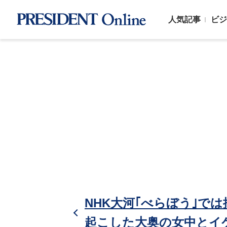
人気記事
ビジ
NHK大河｢べらぼう｣で
起こした大奥の女中とイ