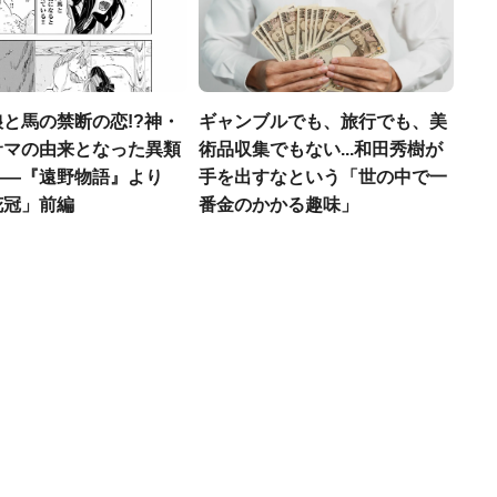
と馬の禁断の恋!?神・
ギャンブルでも、旅行でも、美
サマの由来となった異類
術品収集でもない...和田秀樹が
――『遠野物語』より
手を出すなという「世の中で一
花冠」前編
番金のかかる趣味」