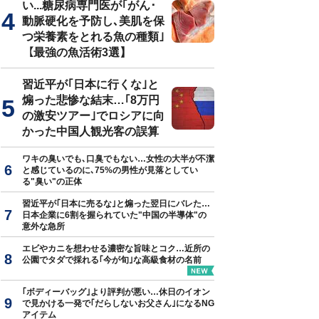
い...糖尿病専門医が｢がん･
動脈硬化を予防し､美肌を保
つ栄養素をとれる魚の種類｣
【最強の魚活術3選】
斉像（写真＝徳川記念財団所蔵／CC-PD-Mark／
Wikimedia Commons
習近平が｢日本に行くな｣と
煽った悲惨な結末…｢8万円
の激安ツアー｣でロシアに向
かった中国人観光客の誤算
ワキの臭いでも､口臭でもない…女性の大半が不潔
と感じているのに､75%の男性が見落としてい
る"臭い"の正体
習近平が｢日本に売るな｣と煽った翌日にバレた…
日本企業に6割を握られていた"中国の半導体"の
意外な急所
エビやカニを想わせる濃密な旨味とコク…近所の
公園でタダで採れる｢今が旬｣な高級食材の名前
｢ボディーバッグ｣より評判が悪い…休日のイオン
で見かける一発で｢だらしないお父さん｣になるNG
アイテム