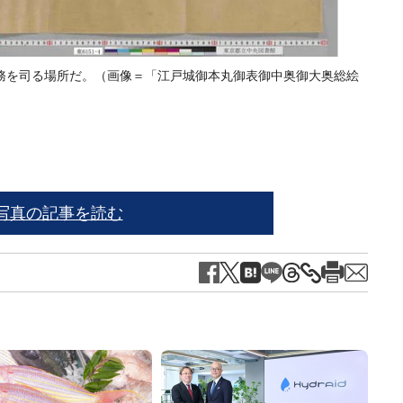
務を司る場所だ。（画像＝「江戸城御本丸御表御中奥御大奥総絵
徳川家
写真の記事を読む