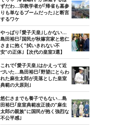
ずだわ…宗教学者が｢帰省も墓参
りも単なるブームだった｣と断言
するワケ
やっぱり｢愛子天皇｣しかない…
島田裕巳｢国民が秋篠宮家と悠仁
さまに抱く"拭いきれない不
安"の正体｣【次代の皇室3選】
これで｢愛子天皇｣はかえって近
づいた…島田裕巳｢野望にとらわ
れた麻生太郎が見落とした皇室
典範の大原則｣
悠仁さまでも養子でもない…島
田裕巳｢皇室典範改正後の"麻生
太郎の親族"に国民が抱く強烈な
不公平感｣