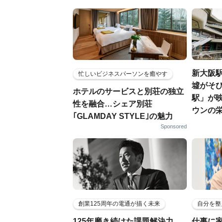
新大阪駅
忙しいビジネスパーソンを癒やす
墟がそび
ホテルのサービスと別荘の独立
駅」が
性を融合…シェア別荘
ウンの
｢GLAMDAY STYLE｣の魅力
Sponsored
創業125周年の電通が描く未来
自分を整
125年磨き続けた課題解決力。
仕事に