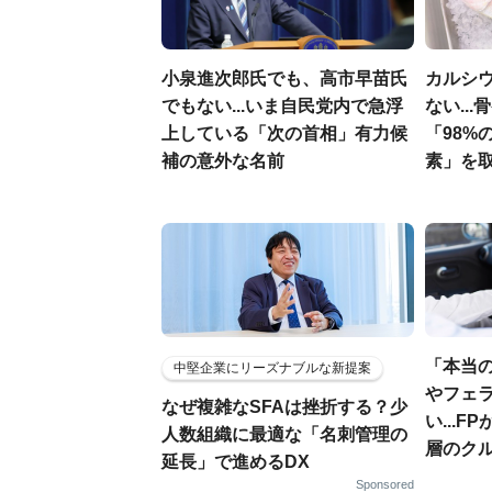
小泉進次郎氏でも、高市早苗氏
カルシ
でもない...いま自民党内で急浮
ない..
上している「次の首相」有力候
「98%
補の意外な名前
素」を
「本当
中堅企業にリーズナブルな新提案
やフェ
なぜ複雑なSFAは挫折する？少
い...
人数組織に最適な「名刺管理の
層のク
延長」で進めるDX
Sponsored