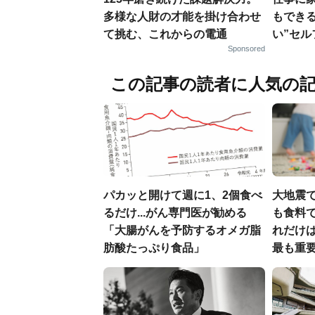
多様な人財の才能を掛け合わせ
もでき
て挑む、これからの電通
い”セ
Sponsored
この記事の読者に人気の
パカッと開けて週に1、2個食べ
大地震
るだけ...がん専門医が勧める
も食料で
「大腸がんを予防するオメガ脂
れだけ
肪酸たっぷり食品」
最も重要