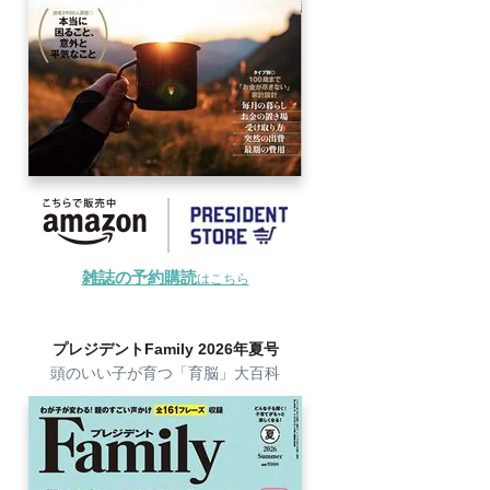
雑誌の予約購読
はこちら
プレジデントFamily 2026年夏号
頭のいい子が育つ「育脳」大百科