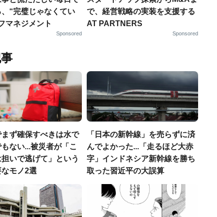
る、“完璧じゃなくてい
で、経営戦略の実装を支援する
ルフマネジメント
AT PARTNERS
Sponsored
Sponsored
記事
でまず確保すべきは水で
「日本の新幹線」を売らずに済
もない...被災者が「こ
んでよかった...「走るほど大赤
は担いで逃げて」という
字」インドネシア新幹線を勝ち
なモノ2選
取った習近平の大誤算