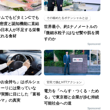
ウムでもビタミンCでも
その秘めたるポテンシャルとは
.骨密度と認知機能に直結
世界最小、約1ナノメートルの
の日本人が不足する栄養
｢微細水粒子｣はなぜ髪や肌を潤
取れる食材
すのか
Sponsored
のお金持ち」はポルシェ
官民で挑むHTTアクション
ラーリには乗っていな
電力を「へらす・つくる・ため
FPが実際に目にした「富裕
る」で東京都と企業が歩む持続
ルマ」の真実
可能社会への道
Sponsored