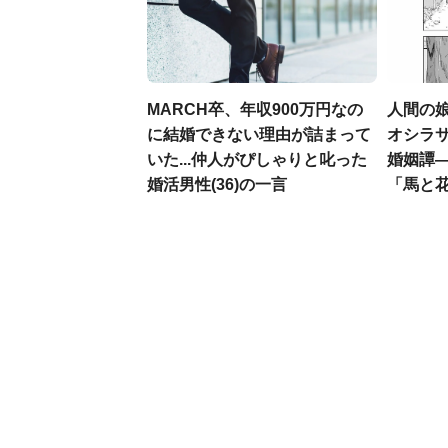
MARCH卒、年収900万円なの
人間の娘
に結婚できない理由が詰まって
オシラ
いた...仲人がぴしゃりと叱った
婚姻譚
婚活男性(36)の一言
「馬と