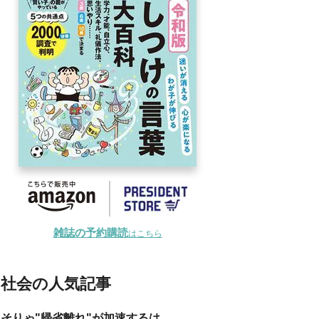
雑誌の予約購読
はこちら
社会の人気記事
そりゃ"帰省離れ"が加速するは