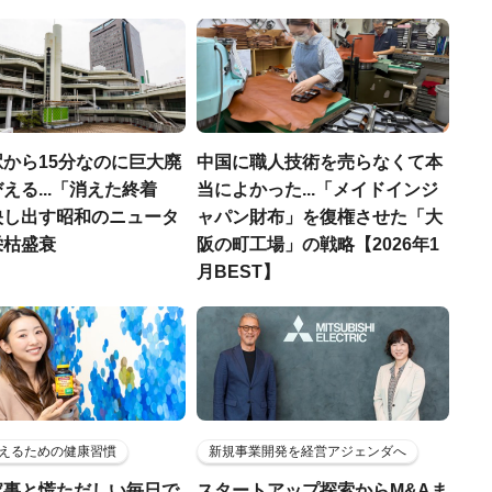
から15分なのに巨大廃
中国に職人技術を売らなくて本
える...「消えた終着
当によかった...「メイドインジ
映し出す昭和のニュータ
ャパン財布」を復権させた「大
栄枯盛衰
阪の町工場」の戦略【2026年1
月BEST】
えるための健康習慣
新規事業開発を経営アジェンダへ
家事と慌ただしい毎日で
スタートアップ探索からM&Aま