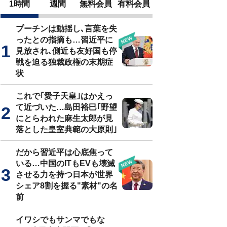
1時間
週間
無料会員
有料会員
プーチンは動揺し､言葉を失
ったとの指摘も…習近平に
見放され､側近も友好国も停
戦を迫る独裁政権の末期症
状
これで｢愛子天皇｣はかえっ
て近づいた…島田裕巳｢野望
にとらわれた麻生太郎が見
落とした皇室典範の大原則｣
だから習近平は心底焦って
いる…中国のITもEVも壊滅
させる力を持つ日本が世界
シェア8割を握る"素材"の名
前
イワシでもサンマでもな