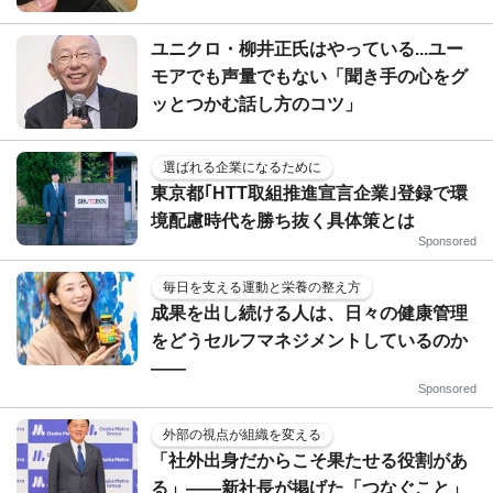
ユニクロ・柳井正氏はやっている...ユー
モアでも声量でもない「聞き手の心をグ
ッとつかむ話し方のコツ」
選ばれる企業になるために
東京都｢HTT取組推進宣言企業｣登録で環
境配慮時代を勝ち抜く具体策とは
Sponsored
毎日を支える運動と栄養の整え方
成果を出し続ける人は、日々の健康管理
をどうセルフマネジメントしているのか
——
Sponsored
外部の視点が組織を変える
「社外出身だからこそ果たせる役割があ
る」――新社長が掲げた「つなぐこと」