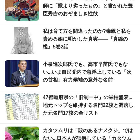
師に「獣より劣ったもの」と書かれた豊
臣秀吉のおぞましき性欲
私は育て方を間違ったのか?毒親と私を
責める娘に明かした真実――『真綿の
檻』5巻2話
小泉進次郎氏でも、高市早苗氏でもな
い...いま自民党内で急浮上している「次
の首相」有力候補の意外な名前
47都道府県の「旧制一中」の栄枯盛衰...
地元トップを維持する名門22校と凋落し
た元名門17校の全リスト
カタツムリは「殻のあるナメクジ」では
ない...日本人が誤解している「カタツム