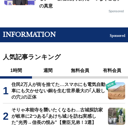
の真意
Sponsored
INFORMATION
Sponsored
人気記事ランキング
1時間
週間
無料会員
有料会員
住民2万人が街を捨てた…スマホにも電気自動
車にも欠かせない銅を生む世界最大の｢人殺し
の穴｣の正体
そりゃ本能寺を襲いたくなるわ…古城探訪家
が岐阜に2つある｢あけち城｣を訪ね実感し
た"光秀→信長の恨み"【豊臣兄弟！3選】