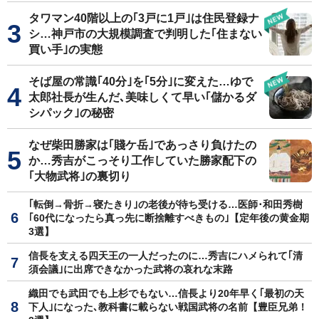
タワマン40階以上の｢3戸に1戸｣は住民登録ナ
シ…神戸市の大規模調査で判明した｢住まない
買い手｣の実態
そば屋の常識｢40分｣を｢5分｣に変えた…ゆで
太郎社長が生んだ､美味しくて早い｢儲かるダ
シパック｣の秘密
なぜ柴田勝家は｢賤ケ岳｣であっさり負けたの
か…秀吉がこっそり工作していた勝家配下の
｢大物武将｣の裏切り
｢転倒→骨折→寝たきり｣の老後が待ち受ける…医師･和田秀樹
｢60代になったら真っ先に断捨離すべきもの｣【定年後の黄金期
3選】
信長を支える四天王の一人だったのに…秀吉にハメられて｢清
須会議｣に出席できなかった武将の哀れな末路
織田でも武田でも上杉でもない…信長より20年早く｢最初の天
下人｣になった､教科書に載らない戦国武将の名前【豊臣兄弟！