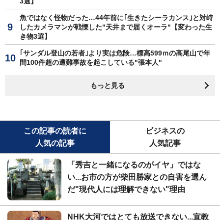
3選】
魚ではなく怪物だった…44年前に｢生きたシーラカンス｣と対峙
したカメラマンが戦慄した"天井まで届くオーラ"【変わった生
き物3選】
｢サンダル登山の若者｣より実は危険…標高599ｍの高尾山で年
間100件超の遭難事故を起こしている"張本人"
もっと見る
この記事の読者に
ビジネスの
人気の記事
人気記事
「秀吉と一緒になるのがイヤ」ではな
い...お市の方が柴田勝家との自害を選ん
だ"現代人には理解できない"理由
NHK大河ではとても放送できない...宣教