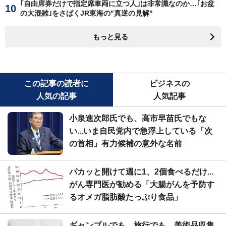
｢自由席券だけで指定席車両に立つ人｣は非常識なのか…｢お盆
の大混雑｣をさばくJR東海の"真逆の見解"
もっと見る
この記事の読者に
ビジネスの
人気の記事
人気記事
小泉進次郎氏でも、高市早苗氏でもな
い...いま自民党内で急浮上している「次
の首相」有力候補の意外な名前
パカッと開けて週に1、2個食べるだけ...
がん専門医が勧める「大腸がんを予防す
るオメガ脂肪酸たっぷり食品」
ギャンブルでも、旅行でも、美術品収集