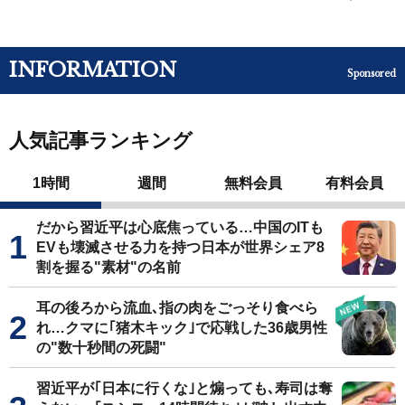
INFORMATION
Sponsored
人気記事ランキング
1時間
週間
無料会員
有料会員
だから習近平は心底焦っている…中国のITも
EVも壊滅させる力を持つ日本が世界シェア8
割を握る"素材"の名前
耳の後ろから流血､指の肉をごっそり食べら
れ…クマに｢猪木キック｣で応戦した36歳男性
の"数十秒間の死闘"
習近平が｢日本に行くな｣と煽っても､寿司は奪