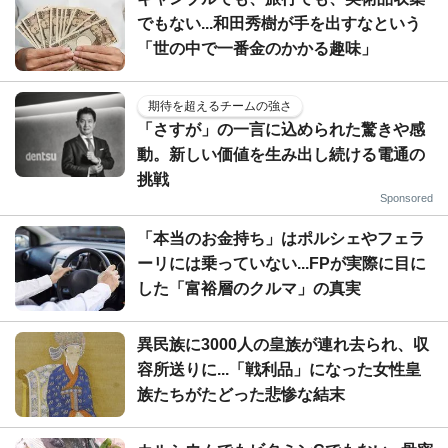
でもない...和田秀樹が手を出すなという
「世の中で一番金のかかる趣味」
期待を超えるチームの強さ
「さすが」の一言に込められた驚きや感
動。新しい価値を生み出し続ける電通の
挑戦
Sponsored
「本当のお金持ち」はポルシェやフェラ
ーリには乗っていない...FPが実際に目に
した「富裕層のクルマ」の真実
異民族に3000人の皇族が連れ去られ、収
容所送りに...「戦利品」になった女性皇
族たちがたどった悲惨な結末