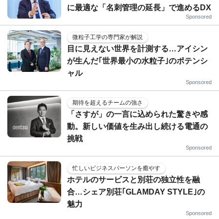
に最適な「名刺管理の延長」で進めるDX
Sponsored
微粒子工学の専門家が解説
目に見えない世界を計測する…アイシン
が生んだ｢世界最小の水粒子｣のポテンシ
ャル
Sponsored
期待を超えるチームの強さ
「さすが」の一言に込められた驚きや感
動。新しい価値を生み出し続ける電通の
挑戦
Sponsored
忙しいビジネスパーソンを癒やす
ホテルのサービスと別荘の独立性を融
合…シェア別荘｢GLAMDAY STYLE｣の
魅力
Sponsored