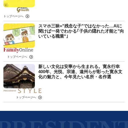
トップページへ
スマホ三昧="残念な子"ではなかった…AIに
聞けば一発でわかる｢子供の隠れた才能と"向
いている職業"｣
トップページへ
新しい文化は安寧から生まれる。寛永行幸
400年、光悦、宗達、遠州らが彩った寛永文
化の魅力と、今年見たい名所・名作選
トップページへ