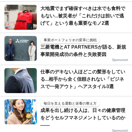
大地震でまず確保すべきは水でも食料で
もない...被災者が「これだけは担いで逃
げて」という最も重要なモノ2選
事業ポートフォリオの変革に挑戦
三菱電機とAT PARTNERSが語る、新規
事業開発成功の条件と失敗要因
Sponsored
仕事のデキない人ほどこの髪形をしてい
る...相手から全く信頼されない「ビジネ
スで一発アウト」ヘアスタイル3選
毎日を支える運動と栄養の整え方
成果を出し続ける人は、日々の健康管理
をどうセルフマネジメントしているのか
——
Sponsored