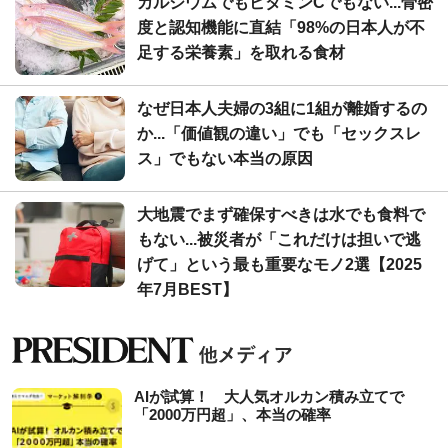
カルシウムでもビタミンCでもない...骨密
度と認知機能に直結「98%の日本人が不
足する栄養素」を取れる食材
なぜ日本人夫婦の3組に1組が離婚するの
か...「価値観の違い」でも「セックスレ
ス」でもない本当の原因
大地震でまず確保すべきは水でも食料で
もない...被災者が「これだけは担いで逃
げて」という最も重要なモノ2選【2025
年7月BEST】
AIが試算！ 大人気オルカン積み立てで
「2000万円超」、本当の確率