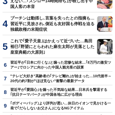
えない…｢スシロー14時間待ち｣が映し出す中
国人客の本音
プーチンは動揺し､言葉を失ったとの指摘も…
習近平に見放され､側近も友好国も停戦を迫る
独裁政権の末期症状
これで｢愛子天皇｣はかえって近づいた…島田
裕巳｢野望にとらわれた麻生太郎が見落とした
皇室典範の大原則｣
習近平が｢日本に行くな｣と煽った悲惨な結末…｢8万円の激安ツ
アー｣でロシアに向かった中国人観光客の誤算
"テレビ大好き"高齢者の｢テレビ離れ｣が始まった…10代後半～
20代の約7割が"ほぼ見ない"衝撃の最新データ
習近平が｢愛国心｣を煽った不気味な結果…日本兵を撃退する
｢抗日テーマパーク｣が中国各地に広がる理由
｢ボディーバッグ｣より評判が悪い…休日のイオンで見かける一
発で｢だらしないお父さん｣になるNGアイテム