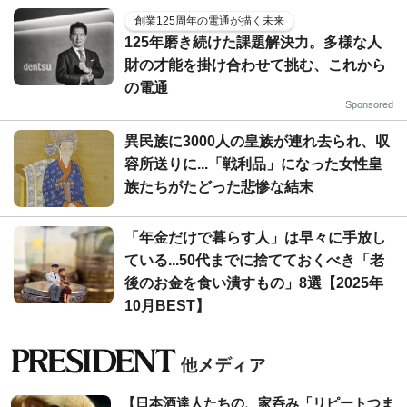
創業125周年の電通が描く未来
125年磨き続けた課題解決力。多様な人
財の才能を掛け合わせて挑む、これから
の電通
Sponsored
異民族に3000人の皇族が連れ去られ、収
容所送りに...「戦利品」になった女性皇
族たちがたどった悲惨な結末
「年金だけで暮らす人」は早々に手放し
ている...50代までに捨てておくべき「老
後のお金を食い潰すもの」8選【2025年
10月BEST】
【日本酒達人たちの、家呑み「リピートつま