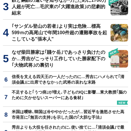
鉄と鋼鉄の違いを知らなかったために1700万
人超が死亡…毛沢東の｢大躍進政策｣の悲劇的
結末
｢サンダル登山の若者｣より実は危険…標高
599ｍの高尾山で年間100件超の遭難事故を起
こしている"張本人"
なぜ柴田勝家は｢賤ケ岳｣であっさり負けたの
か…秀吉がこっそり工作していた勝家配下の
｢大物武将｣の裏切り
信長を支える四天王の一人だったのに…秀吉にハメられて｢清
須会議｣に出席できなかった武将の哀れな末路
不足すると｢うつ病｣が増え､子どものIQに影響…東大教授｢脳の
ために欠かせないスーパーにある食材｣
米国は曖昧､韓国は冷ややかだったが…習近平を激怒させた高
市発言に｢無言の支持｣を示した国の｢大胆な手法｣
秀吉よりも大役を任されたのに､使い捨てに…｢清須会議｣で最