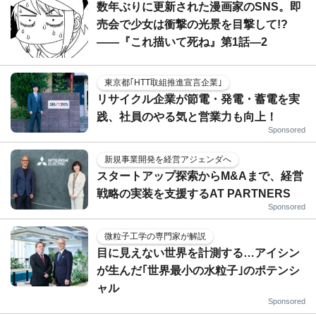
数年ぶりに更新された漫画家のSNS。即
売会で少女は衝撃の光景を目撃して!?
――『これ描いて死ね』第1話―2
東京都｢HTT取組推進宣言企業｣
リサイクル企業が節電・発電・蓄電を実
践、社員のやる気と営業力も向上！
Sponsored
新規事業開発を経営アジェンダへ
スタートアップ探索からM&Aまで、経営
戦略の実装を支援するAT PARTNERS
Sponsored
微粒子工学の専門家が解説
目に見えない世界を計測する…アイシン
が生んだ｢世界最小の水粒子｣のポテンシ
ャル
Sponsored