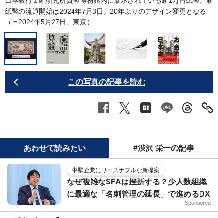
日本銀行金融研究所貨幣博物館内に展示されている新1万円紙幣。新
紙幣の流通開始は2024年7月3日。20年ぶりのデザイン変更となる
（＝2024年5月27日、東京）
この写真の記事を読む
あわせて読みたい
#渋沢 栄一の記事
中堅企業にリーズナブルな新提案
なぜ複雑なSFAは挫折する？少人数組織
に最適な「名刺管理の延長」で進めるDX
Sponsored