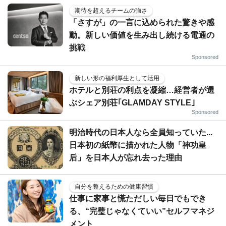
期待を超えるチームの強さ
「さすが」の一言に込められた驚きや感
動。新しい価値を生み出し続ける電通の
挑戦
Sponsored
新しい形の福利厚生として活用
ホテルと別荘の利点を凝縮…経営者が選
ぶシェア別荘｢GLAMDAY STYLE｣
Sponsored
明治時代の日本人なら全員知っていた...
日本初の紙幣に描かれた人物「神功皇
后」を日本人が忘れ去った理由
自分を整えるための健康習慣
仕事に家事と慌ただしい毎日でもでき
る、“完璧じゃなくていい”セルフマネジ
メント