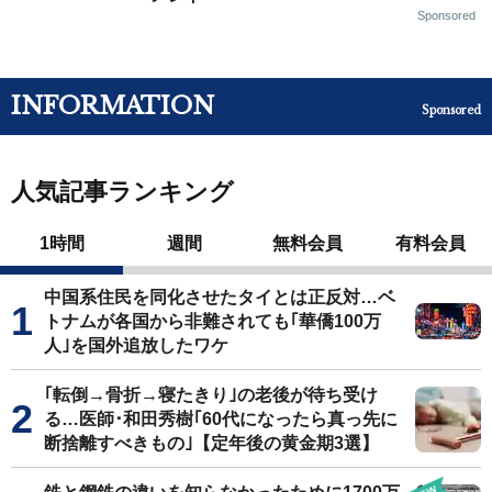
Sponsored
INFORMATION
Sponsored
人気記事ランキング
1時間
週間
無料会員
有料会員
中国系住民を同化させたタイとは正反対…ベ
トナムが各国から非難されても｢華僑100万
人｣を国外追放したワケ
｢転倒→骨折→寝たきり｣の老後が待ち受け
る…医師･和田秀樹｢60代になったら真っ先に
断捨離すべきもの｣【定年後の黄金期3選】