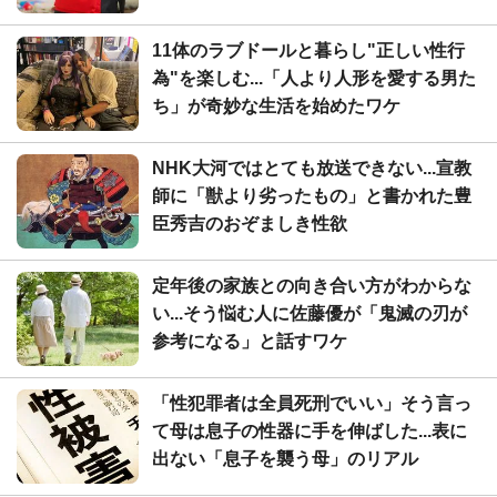
11体のラブドールと暮らし"正しい性行
為"を楽しむ...「人より人形を愛する男た
ち」が奇妙な生活を始めたワケ
NHK大河ではとても放送できない...宣教
師に「獣より劣ったもの」と書かれた豊
臣秀吉のおぞましき性欲
定年後の家族との向き合い方がわからな
い...そう悩む人に佐藤優が「鬼滅の刃が
参考になる」と話すワケ
「性犯罪者は全員死刑でいい」そう言っ
て母は息子の性器に手を伸ばした...表に
出ない「息子を襲う母」のリアル