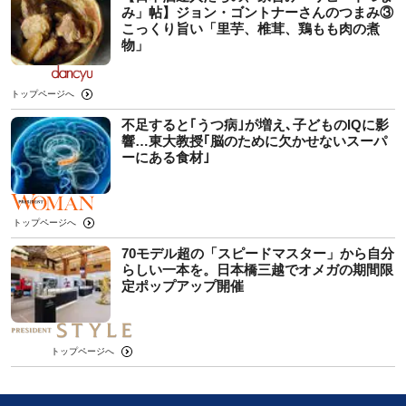
み」帖】ジョン・ゴントナーさんのつまみ③
こっくり旨い「里芋、椎茸、鶏もも肉の煮
物」
トップページへ
不足すると｢うつ病｣が増え､子どものIQに影
響…東大教授｢脳のために欠かせないスーパ
ーにある食材｣
トップページへ
70モデル超の「スピードマスター」から自分
らしい一本を。日本橋三越でオメガの期間限
定ポップアップ開催
トップページへ