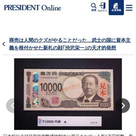
会員登録
検索
ログイン
商売は人間のクズがやることだった…武士の国に資本主
義を根付かせた新札の顔｢渋沢栄一｣の天才的発想