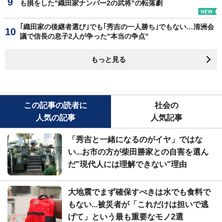
も損をした"織田家ナンバー2の武将"の転落劇
｢織田家の後継者選び｣でも｢秀吉の一人勝ち｣でもない…清洲会
議で信長の息子2人が争った"本当の争点"
もっと見る
この記事の読者に
社会の
人気の記事
人気記事
「秀吉と一緒になるのがイヤ」ではな
い...お市の方が柴田勝家との自害を選ん
だ"現代人には理解できない"理由
大地震でまず確保すべきは水でも食料で
もない...被災者が「これだけは担いで逃
げて」という最も重要なモノ2選