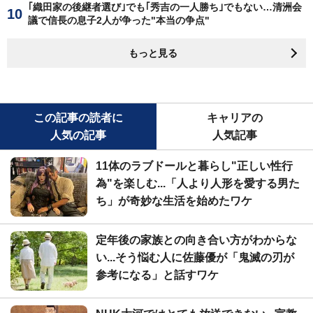
｢織田家の後継者選び｣でも｢秀吉の一人勝ち｣でもない…清洲会
議で信長の息子2人が争った"本当の争点"
もっと見る
この記事の読者に
キャリアの
人気の記事
人気記事
11体のラブドールと暮らし"正しい性行
為"を楽しむ...「人より人形を愛する男た
ち」が奇妙な生活を始めたワケ
定年後の家族との向き合い方がわからな
い...そう悩む人に佐藤優が「鬼滅の刃が
参考になる」と話すワケ