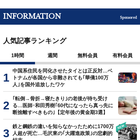
INFORMATION
Sponsored
人気記事ランキング
1時間
週間
無料会員
有料会員
中国系住民を同化させたタイとは正反対…ベ
トナムが各国から非難されても｢華僑100万
人｣を国外追放したワケ
｢転倒→骨折→寝たきり｣の老後が待ち受け
る…医師･和田秀樹｢60代になったら真っ先に
断捨離すべきもの｣【定年後の黄金期3選】
鉄と鋼鉄の違いを知らなかったために1700万
人超が死亡…毛沢東の｢大躍進政策｣の悲劇的