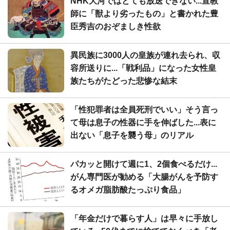
NHK大河ではとても放送できない...宣教
師に「獣より劣ったもの」と書かれた豊
臣秀吉のおぞましき性欲
異民族に3000人の皇族が連れ去られ、収
容所送りに...「戦利品」になった女性皇
族たちがたどった悲惨な結末
「性犯罪者は全員死刑でいい」そう言っ
て母は息子の性器に手を伸ばした...表に
出ない「息子を襲う母」のリアル
パカッと開けて週に1、2個食べるだけ...
がん専門医が勧める「大腸がんを予防す
るオメガ脂肪酸たっぷり食品」
「年金だけで暮らす人」は早々に手放し