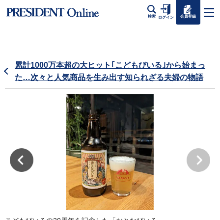
会員登録
検索
ログイン
累計1000万本超の大ヒット｢こどもびいる｣から始まっ
た…次々と人気商品を生み出す知られざる夫婦の物語