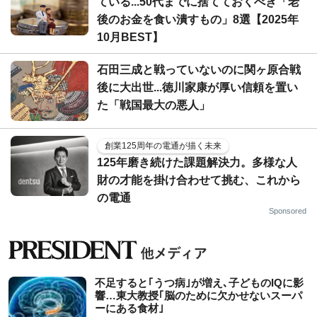
ている...50代までに捨てておくべき「老
後のお金を食い潰すもの」8選【2025年
10月BEST】
石田三成と戦っていないのに関ヶ原合戦
後に大出世...徳川家康が厚い信頼を置い
た「戦国最大の悪人」
創業125周年の電通が描く未来
125年磨き続けた課題解決力。多様な人
財の才能を掛け合わせて挑む、これから
の電通
Sponsored
不足すると｢うつ病｣が増え､子どものIQに影
響…東大教授｢脳のために欠かせないスーパ
ーにある食材｣