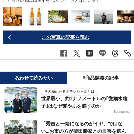
に
こどもびいるの20周年を記念した「おとなびいる」
この写真の記事を読む
あわせて読みたい
#商品開発の記事
その秘めたるポテンシャルとは
世界最小、約1ナノメートルの｢微細水粒
子｣はなぜ髪や肌を潤すのか
Sponsored
「秀吉と一緒になるのがイヤ」ではな
い...お市の方が柴田勝家との自害を選ん