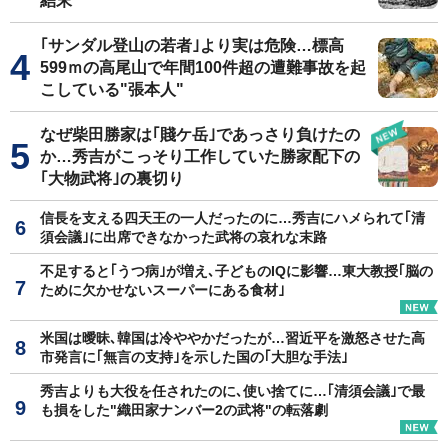
結末
｢サンダル登山の若者｣より実は危険…標高
599ｍの高尾山で年間100件超の遭難事故を起
こしている"張本人"
なぜ柴田勝家は｢賤ケ岳｣であっさり負けたの
か…秀吉がこっそり工作していた勝家配下の
｢大物武将｣の裏切り
信長を支える四天王の一人だったのに…秀吉にハメられて｢清
須会議｣に出席できなかった武将の哀れな末路
不足すると｢うつ病｣が増え､子どものIQに影響…東大教授｢脳の
ために欠かせないスーパーにある食材｣
米国は曖昧､韓国は冷ややかだったが…習近平を激怒させた高
市発言に｢無言の支持｣を示した国の｢大胆な手法｣
秀吉よりも大役を任されたのに､使い捨てに…｢清須会議｣で最
も損をした"織田家ナンバー2の武将"の転落劇