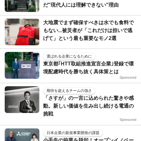
だ"現代人には理解できない"理由
大地震でまず確保すべきは水でも食料で
もない...被災者が「これだけは担いで逃
げて」という最も重要なモノ2選
選ばれる企業になるために
東京都｢HTT取組推進宣言企業｣登録で環
境配慮時代を勝ち抜く具体策とは
Sponsored
期待を超えるチームの強さ
「さすが」の一言に込められた驚きや感
動。新しい価値を生み出し続ける電通の
挑戦
Sponsored
日本企業の新規事業開発の課題
小手先の協業を脱却！オープンイノベー