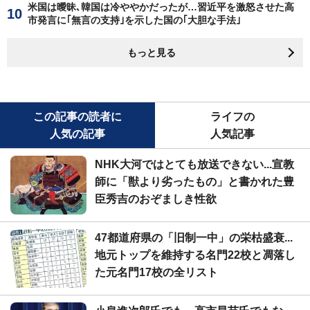
米国は曖昧､韓国は冷ややかだったが…習近平を激怒させた高
市発言に｢無言の支持｣を示した国の｢大胆な手法｣
もっと見る
この記事の読者に
ライフの
人気の記事
人気記事
NHK大河ではとても放送できない...宣教
師に「獣より劣ったもの」と書かれた豊
臣秀吉のおぞましき性欲
47都道府県の「旧制一中」の栄枯盛衰...
地元トップを維持する名門22校と凋落し
た元名門17校の全リスト