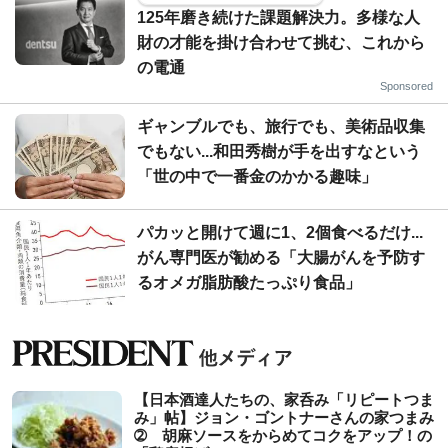
125年磨き続けた課題解決力。多様な人
財の才能を掛け合わせて挑む、これから
の電通
Sponsored
ギャンブルでも、旅行でも、美術品収集
でもない...和田秀樹が手を出すなという
「世の中で一番金のかかる趣味」
パカッと開けて週に1、2個食べるだけ...
がん専門医が勧める「大腸がんを予防す
るオメガ脂肪酸たっぷり食品」
【日本酒達人たちの、家呑み「リピートつま
み」帖】ジョン・ゴントナーさんの家つまみ
➁ 胡麻ソースをからめてコクをアップ！の