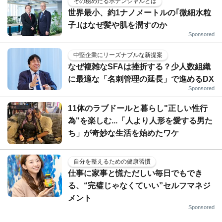
その秘めたるポテンシャルとは
世界最小、約1ナノメートルの｢微細水粒
子｣はなぜ髪や肌を潤すのか
Sponsored
中堅企業にリーズナブルな新提案
なぜ複雑なSFAは挫折する？少人数組織
に最適な「名刺管理の延長」で進めるDX
Sponsored
11体のラブドールと暮らし"正しい性行
為"を楽しむ...「人より人形を愛する男た
ち」が奇妙な生活を始めたワケ
自分を整えるための健康習慣
仕事に家事と慌ただしい毎日でもでき
る、“完璧じゃなくていい”セルフマネジ
メント
Sponsored