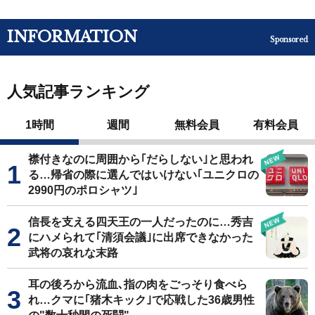
INFORMATION
Sponsored
人気記事ランキング
1時間
週間
無料会員
有料会員
襟付きなのに周囲から｢だらしない｣と思われ
る…帰省の際に選んではいけない｢ユニクロの
2990円のポロシャツ｣
信長を支える四天王の一人だったのに…秀吉
にハメられて｢清須会議｣に出席できなかった
武将の哀れな末路
耳の後ろから流血､指の肉をごっそり食べら
れ…クマに｢猪木キック｣で応戦した36歳男性