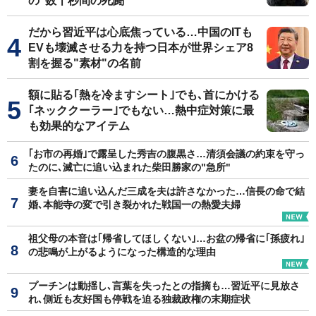
の"数十秒間の死闘"
だから習近平は心底焦っている…中国のITも
EVも壊滅させる力を持つ日本が世界シェア8
割を握る"素材"の名前
額に貼る｢熱を冷ますシート｣でも､首にかける
｢ネッククーラー｣でもない…熱中症対策に最
も効果的なアイテム
｢お市の再婚｣で露呈した秀吉の腹黒さ…清須会議の約束を守っ
たのに､滅亡に追い込まれた柴田勝家の"急所"
妻を自害に追い込んだ三成を夫は許さなかった…信長の命で結
婚､本能寺の変で引き裂かれた戦国一の熱愛夫婦
祖父母の本音は｢帰省してほしくない｣…お盆の帰省に｢孫疲れ｣
の悲鳴が上がるようになった構造的な理由
プーチンは動揺し､言葉を失ったとの指摘も…習近平に見放さ
れ､側近も友好国も停戦を迫る独裁政権の末期症状