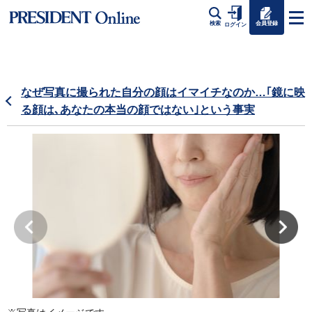
会員登録
検索
ログイン
なぜ写真に撮られた自分の顔はイマイチなのか…｢鏡に映
る顔は､あなたの本当の顔ではない｣という事実