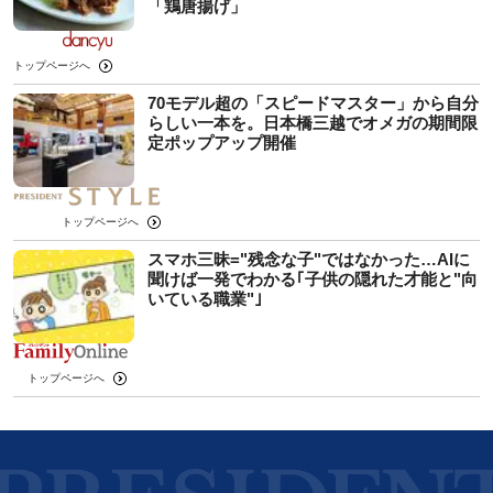
「鶏唐揚げ」
トップページへ
70モデル超の「スピードマスター」から自分
らしい一本を。日本橋三越でオメガの期間限
定ポップアップ開催
トップページへ
スマホ三昧="残念な子"ではなかった…AIに
聞けば一発でわかる｢子供の隠れた才能と"向
いている職業"｣
トップページへ