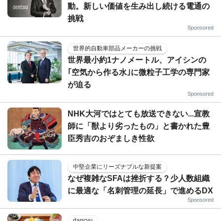
動。新しい価値を生み出し続ける電通の
挑戦
Sponsored
世界的自動車部品メーカーの挑戦
世界最小約1ナノメートル、アイシンの
｢空気から作る水｣に微粒子工学の専門家
が迫る
Sponsored
NHK大河ではとても放送できない...宣教
師に「獣より劣ったもの」と書かれた豊
臣秀吉のおぞましき性欲
中堅企業にリーズナブルな新提案
なぜ複雑なSFAは挫折する？少人数組織
に最適な「名刺管理の延長」で進めるDX
Sponsored
dancyu