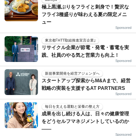
極上黒瀬ぶりをフライと刺身で！贅沢な
フライ3種盛りが味わえる夏の限定メニ
ュー
Sponsored
東京都｢HTT取組推進宣言企業｣
リサイクル企業が節電・発電・蓄電を実
践、社員のやる気と営業力も向上！
Sponsored
新規事業開発を経営アジェンダへ
スタートアップ探索からM&Aまで、経営
戦略の実装を支援するAT PARTNERS
Sponsored
毎日を支える運動と栄養の整え方
成果を出し続ける人は、日々の健康管理
をどうセルフマネジメントしているのか
——
Sponsored