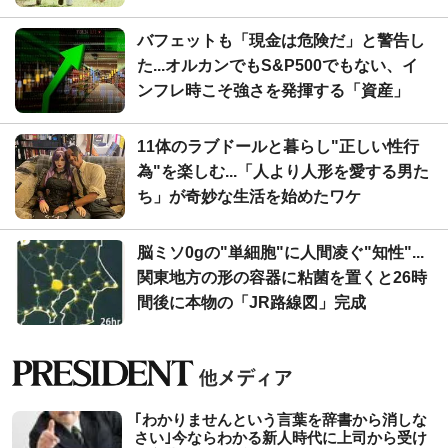
バフェットも「現金は危険だ」と警告し
た...オルカンでもS&P500でもない、イ
ンフレ時こそ強さを発揮する「資産」
11体のラブドールと暮らし"正しい性行
為"を楽しむ...「人より人形を愛する男た
ち」が奇妙な生活を始めたワケ
脳ミソ0gの"単細胞"に人間凌ぐ"知性"...
関東地方の形の容器に粘菌を置くと26時
間後に本物の「JR路線図」完成
｢わかりませんという言葉を辞書から消しな
さい｣今ならわかる新人時代に上司から受け