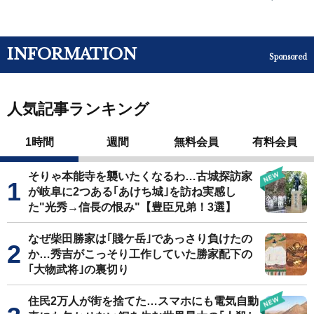
INFORMATION
Sponsored
人気記事ランキング
1時間
週間
無料会員
有料会員
そりゃ本能寺を襲いたくなるわ…古城探訪家
が岐阜に2つある｢あけち城｣を訪ね実感し
た"光秀→信長の恨み"【豊臣兄弟！3選】
なぜ柴田勝家は｢賤ケ岳｣であっさり負けたの
か…秀吉がこっそり工作していた勝家配下の
｢大物武将｣の裏切り
住民2万人が街を捨てた…スマホにも電気自動