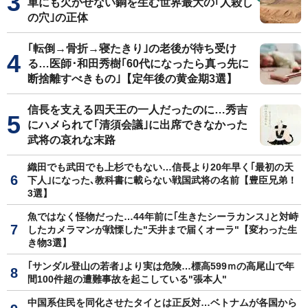
車にも欠かせない銅を生む世界最大の｢人殺し
の穴｣の正体
｢転倒→骨折→寝たきり｣の老後が待ち受け
る…医師･和田秀樹｢60代になったら真っ先に
断捨離すべきもの｣【定年後の黄金期3選】
信長を支える四天王の一人だったのに…秀吉
にハメられて｢清須会議｣に出席できなかった
武将の哀れな末路
織田でも武田でも上杉でもない…信長より20年早く｢最初の天
下人｣になった､教科書に載らない戦国武将の名前【豊臣兄弟！
3選】
魚ではなく怪物だった…44年前に｢生きたシーラカンス｣と対峙
したカメラマンが戦慄した"天井まで届くオーラ"【変わった生
き物3選】
｢サンダル登山の若者｣より実は危険…標高599ｍの高尾山で年
間100件超の遭難事故を起こしている"張本人"
中国系住民を同化させたタイとは正反対…ベトナムが各国から