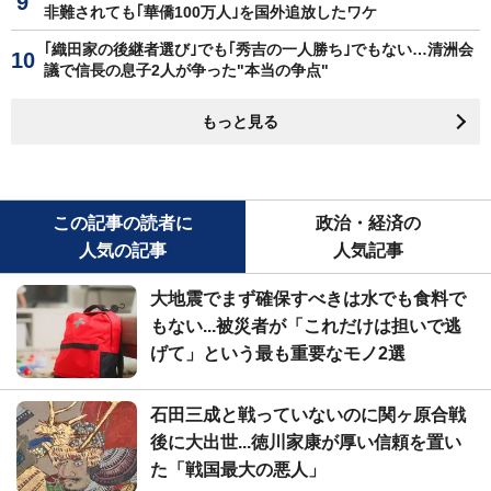
非難されても｢華僑100万人｣を国外追放したワケ
｢織田家の後継者選び｣でも｢秀吉の一人勝ち｣でもない…清洲会
議で信長の息子2人が争った"本当の争点"
もっと見る
この記事の読者に
政治・経済の
人気の記事
人気記事
大地震でまず確保すべきは水でも食料で
もない...被災者が「これだけは担いで逃
げて」という最も重要なモノ2選
石田三成と戦っていないのに関ヶ原合戦
後に大出世...徳川家康が厚い信頼を置い
た「戦国最大の悪人」