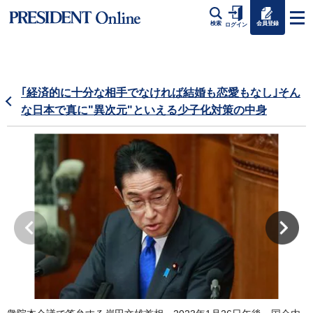
会員登録
検索
ログイン
｢経済的に十分な相手でなければ結婚も恋愛もなし｣そん
な日本で真に"異次元"といえる少子化対策の中身