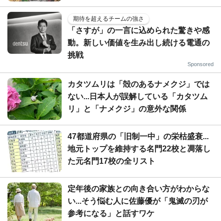
期待を超えるチームの強さ
「さすが」の一言に込められた驚きや感
動。新しい価値を生み出し続ける電通の
挑戦
Sponsored
カタツムリは「殻のあるナメクジ」では
ない...日本人が誤解している「カタツム
リ」と「ナメクジ」の意外な関係
47都道府県の「旧制一中」の栄枯盛衰...
地元トップを維持する名門22校と凋落し
た元名門17校の全リスト
定年後の家族との向き合い方がわからな
い...そう悩む人に佐藤優が「鬼滅の刃が
参考になる」と話すワケ