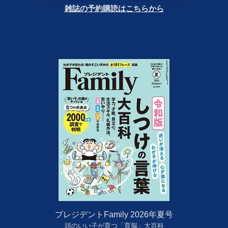
雑誌の予約購読はこちらから
プレジデントFamily 2026年夏号
頭のいい子が育つ「育脳」大百科