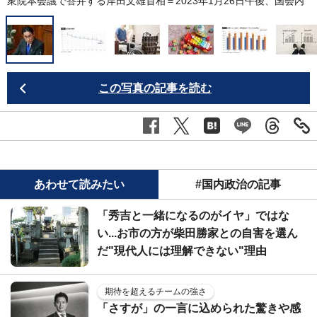
衆院本会議で答弁する岸田文雄首相＝2023年1月26日午後、国会内
この写真の記事を読む
あわせて読みたい
#国内政治の記事
「秀吉と一緒になるのがイヤ」ではな
い...お市の方が柴田勝家との自害を選ん
だ"現代人には理解できない"理由
期待を超えるチームの強さ
「さすが」の一言に込められた驚きや感