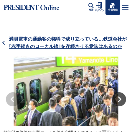
会員登録
検索
ログイン
満員電車の通勤客の犠牲で成り立っている…鉄道会社が
｢赤字続きのローカル線｣を存続させる意味はあるのか