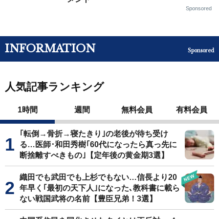
Sponsored
INFORMATION
Sponsored
人気記事ランキング
1時間
週間
無料会員
有料会員
｢転倒→骨折→寝たきり｣の老後が待ち受け
る…医師･和田秀樹｢60代になったら真っ先に
断捨離すべきもの｣【定年後の黄金期3選】
織田でも武田でも上杉でもない…信長より20
年早く｢最初の天下人｣になった､教科書に載ら
ない戦国武将の名前【豊臣兄弟！3選】