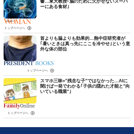
響…東大教授｢脳のために欠かせないスーパ
ーにある食材｣
トップページへ
首よりも脇よりも効果的…熱中症研究者が
｢暑いときは真っ先にここを冷やせ｣という意
外な体の部位
トップページへ
スマホ三昧="残念な子"ではなかった…AIに
聞けば一発でわかる｢子供の隠れた才能と"向
いている職業"｣
トップページへ