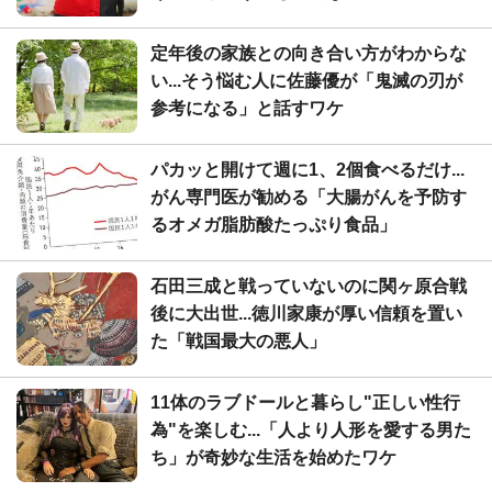
定年後の家族との向き合い方がわからな
い...そう悩む人に佐藤優が「鬼滅の刃が
参考になる」と話すワケ
パカッと開けて週に1、2個食べるだけ...
がん専門医が勧める「大腸がんを予防す
るオメガ脂肪酸たっぷり食品」
石田三成と戦っていないのに関ヶ原合戦
後に大出世...徳川家康が厚い信頼を置い
た「戦国最大の悪人」
11体のラブドールと暮らし"正しい性行
為"を楽しむ...「人より人形を愛する男た
ち」が奇妙な生活を始めたワケ