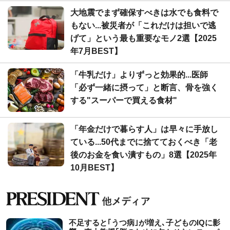
大地震でまず確保すべきは水でも食料で
もない...被災者が「これだけは担いで逃
げて」という最も重要なモノ2選【2025
年7月BEST】
「牛乳だけ」よりずっと効果的...医師
「必ず一緒に摂って」と断言、骨を強く
する"スーパーで買える食材"
「年金だけで暮らす人」は早々に手放し
ている...50代までに捨てておくべき「老
後のお金を食い潰すもの」8選【2025年
10月BEST】
不足すると｢うつ病｣が増え､子どものIQに影