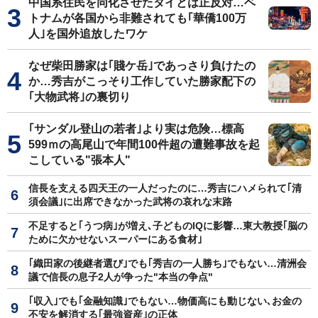
中国系住民を同化させたタイとは正反対…ベ
トナムが各国から非難されても｢華僑100万
人｣を国外追放したワケ
なぜ柴田勝家は｢賤ケ岳｣であっさり負けたの
か…秀吉がこっそり工作していた勝家配下の
｢大物武将｣の裏切り
｢サンダル登山の若者｣より実は危険…標高
599ｍの高尾山で年間100件超の遭難事故を起
こしている"張本人"
信長を支える四天王の一人だったのに…秀吉にハメられて｢清
須会議｣に出席できなかった武将の哀れな末路
不足すると｢うつ病｣が増え､子どものIQに影響…東大教授｢脳の
ために欠かせないスーパーにある食材｣
｢織田家の後継者選び｣でも｢秀吉の一人勝ち｣でもない…清洲会
議で信長の息子2人が争った"本当の争点"
｢収入｣でも｢金融知識｣でもない…物価高にも動じない､お金の
不安を解消する｢最強資産｣の正体