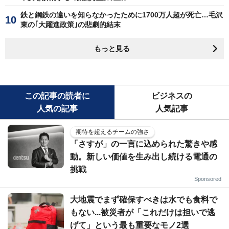
鉄と鋼鉄の違いを知らなかったために1700万人超が死亡…毛沢
東の｢大躍進政策｣の悲劇的結末
もっと見る
この記事の読者に
ビジネスの
人気の記事
人気記事
期待を超えるチームの強さ
「さすが」の一言に込められた驚きや感
動。新しい価値を生み出し続ける電通の
挑戦
Sponsored
大地震でまず確保すべきは水でも食料で
もない...被災者が「これだけは担いで逃
げて」という最も重要なモノ2選