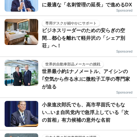
に最適な「名刺管理の延長」で進めるDX
Sponsored
専用デスクが細やかにサポート
ビジネスリーダーのための安らぎの空
間…都心を離れて軽井沢の「シェア別
荘」へ！
Sponsored
世界的自動車部品メーカーの挑戦
世界最小約1ナノメートル、アイシンの
｢空気から作る水｣に微粒子工学の専門家
が迫る
Sponsored
小泉進次郎氏でも、高市早苗氏でもな
い...いま自民党内で急浮上している「次
の首相」有力候補の意外な名前