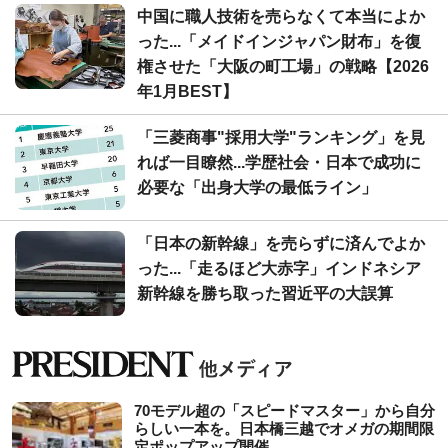
中国に職人技術を売らなくて本当によか
った...「メイドインジャパン財布」を復
権させた「大阪の町工場」の戦略【2026
年1月BEST】
「三菱商事"採用大学"ランキング」を見
れば一目瞭然...学歴社会・日本で成功に
必要な「出身大学の最低ライン」
「日本の新幹線」を売らずに済んでよか
った...「走るほど大赤字」インドネシア
新幹線を勝ち取った習近平の大誤算
70モデル超の「スピードマスター」から自分
らしい一本を。日本橋三越でオメガの期間限
定ポップアップ開催