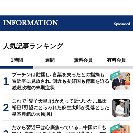
INFORMATION
Sponsored
人気記事ランキング
1時間
週間
無料会員
有料会員
プーチンは動揺し､言葉を失ったとの指摘も…
習近平に見放され､側近も友好国も停戦を迫る
独裁政権の末期症状
これで｢愛子天皇｣はかえって近づいた…島田
裕巳｢野望にとらわれた麻生太郎が見落とした
皇室典範の大原則｣
だから習近平は心底焦っている…中国のITも