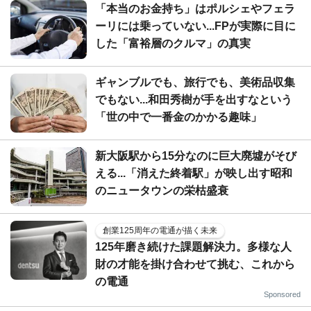
「本当のお金持ち」はポルシェやフェラ
ーリには乗っていない...FPが実際に目に
した「富裕層のクルマ」の真実
ギャンブルでも、旅行でも、美術品収集
でもない...和田秀樹が手を出すなという
「世の中で一番金のかかる趣味」
新大阪駅から15分なのに巨大廃墟がそび
える...「消えた終着駅」が映し出す昭和
のニュータウンの栄枯盛衰
創業125周年の電通が描く未来
125年磨き続けた課題解決力。多様な人
財の才能を掛け合わせて挑む、これから
の電通
Sponsored