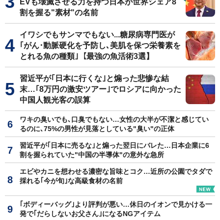
EVも壊滅させる力を持つ日本が世界シェア8
割を握る"素材"の名前
イワシでもサンマでもない...糖尿病専門医が
｢がん･動脈硬化を予防し､美肌を保つ栄養素を
とれる魚の種類｣【最強の魚活術3選】
習近平が｢日本に行くな｣と煽った悲惨な結
末…｢8万円の激安ツアー｣でロシアに向かった
中国人観光客の誤算
ワキの臭いでも､口臭でもない…女性の大半が不潔と感じてい
るのに､75%の男性が見落としている"臭い"の正体
習近平が｢日本に売るな｣と煽った翌日にバレた…日本企業に6
割を握られていた"中国の半導体"の意外な急所
エビやカニを想わせる濃密な旨味とコク…近所の公園でタダで
採れる｢今が旬｣な高級食材の名前
｢ボディーバッグ｣より評判が悪い…休日のイオンで見かける一
発で｢だらしないお父さん｣になるNGアイテム