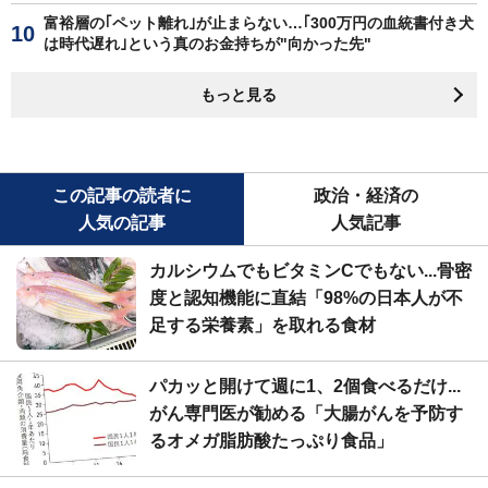
富裕層の｢ペット離れ｣が止まらない…｢300万円の血統書付き犬
は時代遅れ｣という真のお金持ちが"向かった先"
もっと見る
この記事の読者に
政治・経済の
人気の記事
人気記事
カルシウムでもビタミンCでもない...骨密
度と認知機能に直結「98%の日本人が不
足する栄養素」を取れる食材
パカッと開けて週に1、2個食べるだけ...
がん専門医が勧める「大腸がんを予防す
るオメガ脂肪酸たっぷり食品」