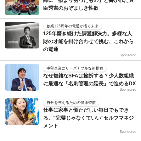
師に「獣より劣ったもの」と書かれた豊
臣秀吉のおぞましき性欲
創業125周年の電通が描く未来
125年磨き続けた課題解決力。多様な人
財の才能を掛け合わせて挑む、これから
の電通
Sponsored
中堅企業にリーズナブルな新提案
なぜ複雑なSFAは挫折する？少人数組織
に最適な「名刺管理の延長」で進めるDX
Sponsored
自分を整えるための健康習慣
仕事に家事と慌ただしい毎日でもでき
る、“完璧じゃなくていい”セルフマネジ
メント
Sponsored