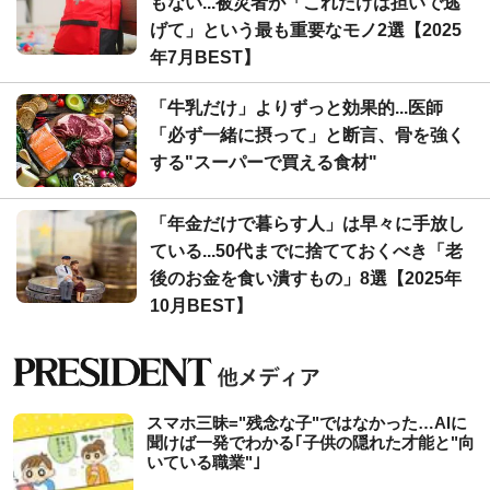
もない...被災者が「これだけは担いで逃
げて」という最も重要なモノ2選【2025
年7月BEST】
「牛乳だけ」よりずっと効果的...医師
「必ず一緒に摂って」と断言、骨を強く
する"スーパーで買える食材"
「年金だけで暮らす人」は早々に手放し
ている...50代までに捨てておくべき「老
後のお金を食い潰すもの」8選【2025年
10月BEST】
スマホ三昧="残念な子"ではなかった…AIに
聞けば一発でわかる｢子供の隠れた才能と"向
いている職業"｣