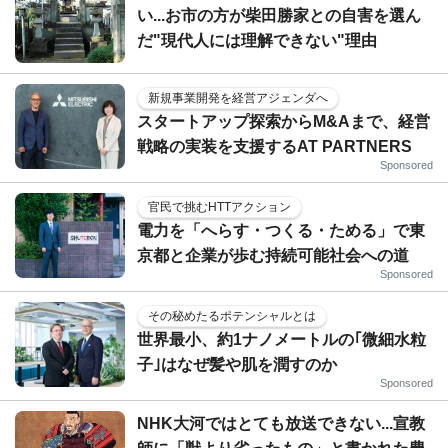
い...お市の方が柴田勝家との自害を選ん
だ"現代人には理解できない"理由
新規事業開発を経営アジェンダへ
スタートアップ探索からM&Aまで、経営
戦略の実装を支援するAT PARTNERS
Sponsored
官民で挑むHTTアクション
電力を「へらす・つくる・ためる」で東
京都と企業が歩む持続可能社会への道
Sponsored
その秘めたるポテンシャルとは
世界最小、約1ナノメートルの｢微細水粒
子｣はなぜ髪や肌を潤すのか
Sponsored
NHK大河ではとても放送できない...宣教