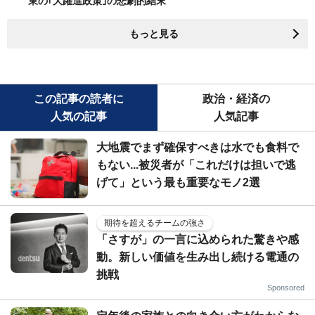
東の｢大躍進政策｣の悲劇的結末
もっと見る
この記事の読者に
政治・経済の
人気の記事
人気記事
大地震でまず確保すべきは水でも食料で
もない...被災者が「これだけは担いで逃
げて」という最も重要なモノ2選
期待を超えるチームの強さ
「さすが」の一言に込められた驚きや感
動。新しい価値を生み出し続ける電通の
挑戦
Sponsored