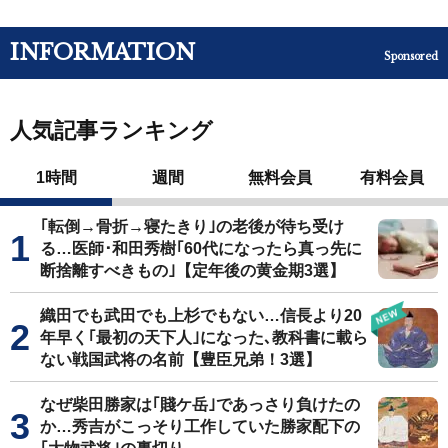
INFORMATION
Sponsored
人気記事ランキング
1時間
週間
無料会員
有料会員
｢転倒→骨折→寝たきり｣の老後が待ち受け
る…医師･和田秀樹｢60代になったら真っ先に
断捨離すべきもの｣【定年後の黄金期3選】
織田でも武田でも上杉でもない…信長より20
年早く｢最初の天下人｣になった､教科書に載ら
ない戦国武将の名前【豊臣兄弟！3選】
なぜ柴田勝家は｢賤ケ岳｣であっさり負けたの
か…秀吉がこっそり工作していた勝家配下の