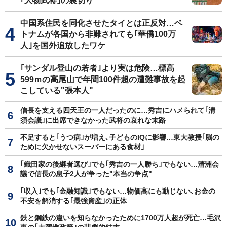
｢大物武将｣の裏切り
中国系住民を同化させたタイとは正反対…ベ
トナムが各国から非難されても｢華僑100万
人｣を国外追放したワケ
｢サンダル登山の若者｣より実は危険…標高
599ｍの高尾山で年間100件超の遭難事故を起
こしている"張本人"
信長を支える四天王の一人だったのに…秀吉にハメられて｢清
須会議｣に出席できなかった武将の哀れな末路
不足すると｢うつ病｣が増え､子どものIQに影響…東大教授｢脳の
ために欠かせないスーパーにある食材｣
｢織田家の後継者選び｣でも｢秀吉の一人勝ち｣でもない…清洲会
議で信長の息子2人が争った"本当の争点"
｢収入｣でも｢金融知識｣でもない…物価高にも動じない､お金の
不安を解消する｢最強資産｣の正体
鉄と鋼鉄の違いを知らなかったために1700万人超が死亡…毛沢