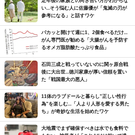
定年後の家族との向き合い方がわからな
い...そう悩む人に佐藤優が「鬼滅の刃が
参考になる」と話すワケ
パカッと開けて週に1、2個食べるだけ...
がん専門医が勧める「大腸がんを予防す
るオメガ脂肪酸たっぷり食品」
石田三成と戦っていないのに関ヶ原合戦
後に大出世...徳川家康が厚い信頼を置い
た「戦国最大の悪人」
11体のラブドールと暮らし"正しい性行
為"を楽しむ...「人より人形を愛する男た
ち」が奇妙な生活を始めたワケ
大地震でまず確保すべきは水でも食料で