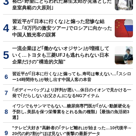
裕巳｢野望にとらわれた麻生太郎が見落とした
皇室典範の大原則｣
習近平が｢日本に行くな｣と煽った悲惨な結
末…｢8万円の激安ツアー｣でロシアに向かった
中国人観光客の誤算
一流企業ほど｢働かないオジサン｣が増殖して
いく…トヨタも三菱UFJも逃れられない日本
企業だけの"構造的欠陥"
習近平が｢日本に行くな｣と煽っても､寿司は奪えない…｢スシロ
ー14時間待ち｣が映し出す中国人客の本音
｢ボディーバッグ｣より評判が悪い…休日のイオンで見かける一
発で｢だらしないお父さん｣になるNGアイテム
イワシでもサンマでもない...糖尿病専門医が｢がん･動脈硬化を
予防し､美肌を保つ栄養素をとれる魚の種類｣【最強の魚活術3
選】
"テレビ大好き"高齢者の｢テレビ離れ｣が始まった…10代後半～
20代の約7割が"ほぼ見ない"衝撃の最新データ