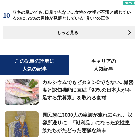
ワキの臭いでも､口臭でもない…女性の大半が不潔と感じてい
るのに､75%の男性が見落としている"臭い"の正体
もっと見る
この記事の読者に
キャリアの
人気の記事
人気記事
カルシウムでもビタミンCでもない...骨密
度と認知機能に直結「98%の日本人が不
足する栄養素」を取れる食材
異民族に3000人の皇族が連れ去られ、収
容所送りに...「戦利品」になった女性皇
族たちがたどった悲惨な結末