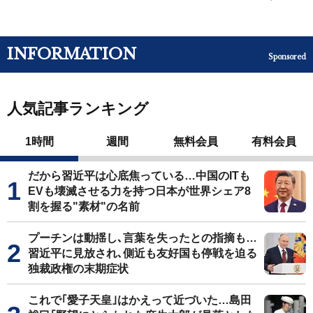
INFORMATION
Sponsored
人気記事ランキング
1時間
週間
無料会員
有料会員
だから習近平は心底焦っている…中国のITも
EVも壊滅させる力を持つ日本が世界シェア8
割を握る"素材"の名前
プーチンは動揺し､言葉を失ったとの指摘も…
習近平に見放され､側近も友好国も停戦を迫る
独裁政権の末期症状
これで｢愛子天皇｣はかえって近づいた…島田