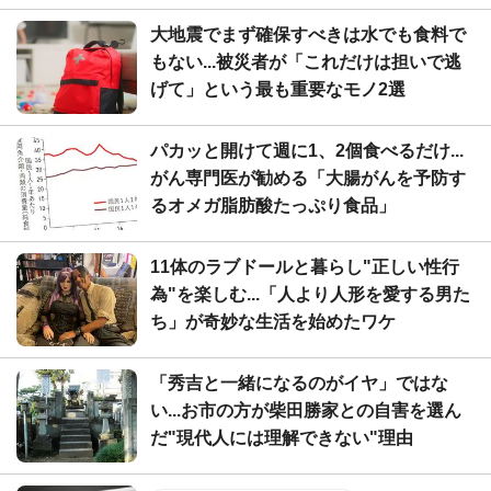
大地震でまず確保すべきは水でも食料で
もない...被災者が「これだけは担いで逃
げて」という最も重要なモノ2選
パカッと開けて週に1、2個食べるだけ...
がん専門医が勧める「大腸がんを予防す
るオメガ脂肪酸たっぷり食品」
11体のラブドールと暮らし"正しい性行
為"を楽しむ...「人より人形を愛する男た
ち」が奇妙な生活を始めたワケ
「秀吉と一緒になるのがイヤ」ではな
い...お市の方が柴田勝家との自害を選ん
だ"現代人には理解できない"理由