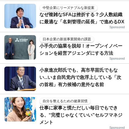
中堅企業にリーズナブルな新提案
なぜ複雑なSFAは挫折する？少人数組織
に最適な「名刺管理の延長」で進めるDX
Sponsored
日本企業の新規事業開発の課題
小手先の協業を脱却！オープンイノベー
ションを経営アジェンダにする方法
Sponsored
小泉進次郎氏でも、高市早苗氏でもな
い...いま自民党内で急浮上している「次
の首相」有力候補の意外な名前
自分を整えるための健康習慣
仕事に家事と慌ただしい毎日でもでき
る、“完璧じゃなくていい”セルフマネジ
メント
Sponsored