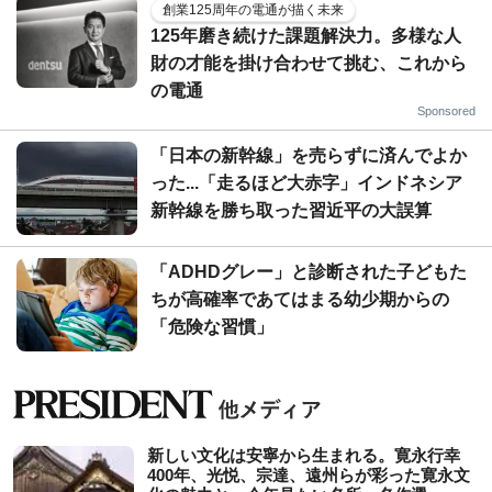
創業125周年の電通が描く未来
125年磨き続けた課題解決力。多様な人
財の才能を掛け合わせて挑む、これから
の電通
Sponsored
「日本の新幹線」を売らずに済んでよか
った...「走るほど大赤字」インドネシア
新幹線を勝ち取った習近平の大誤算
「ADHDグレー」と診断された子どもた
ちが高確率であてはまる幼少期からの
「危険な習慣」
新しい文化は安寧から生まれる。寛永行幸
400年、光悦、宗達、遠州らが彩った寛永文