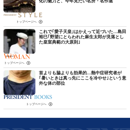
化の魅力と、今年見たい名所・名作選
トップページへ
これで｢愛子天皇｣はかえって近づいた…島田
裕巳｢野望にとらわれた麻生太郎が見落とし
た皇室典範の大原則｣
トップページへ
首よりも脇よりも効果的…熱中症研究者が
｢暑いときは真っ先にここを冷やせ｣という意
外な体の部位
トップページへ