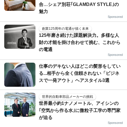
合…シェア別荘｢GLAMDAY STYLE｣の
魅力
Sponsored
創業125周年の電通が描く未来
125年磨き続けた課題解決力。多様な人
財の才能を掛け合わせて挑む、これから
の電通
Sponsored
仕事のデキない人ほどこの髪形をしてい
る...相手から全く信頼されない「ビジネ
スで一発アウト」ヘアスタイル3選
世界的自動車部品メーカーの挑戦
世界最小約1ナノメートル、アイシンの
｢空気から作る水｣に微粒子工学の専門家
が迫る
Sponsored