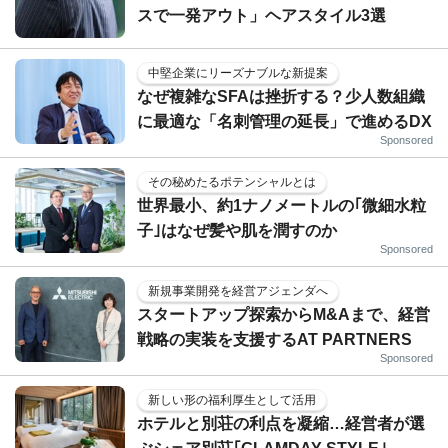
スで一発アウト」ヘアスタイル3選
中堅企業にリーズナブルな新提案
なぜ複雑なSFAは挫折する？少人数組織
に最適な「名刺管理の延長」で進めるDX
Sponsored
その秘めたるポテンシャルとは
世界最小、約1ナノメートルの｢微細水粒
子｣はなぜ髪や肌を潤すのか
Sponsored
新規事業開発を経営アジェンダへ
スタートアップ探索からM&Aまで、経営
戦略の実装を支援するAT PARTNERS
Sponsored
新しい形の福利厚生として活用
ホテルと別荘の利点を凝縮…経営者が選