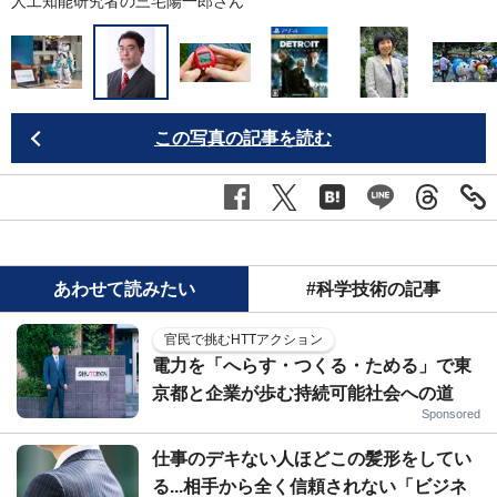
ュ
人工知能研究者の三宅陽一郎さん
この写真の記事を読む
あわせて読みたい
#科学技術の記事
官民で挑むHTTアクション
電力を「へらす・つくる・ためる」で東
京都と企業が歩む持続可能社会への道
Sponsored
仕事のデキない人ほどこの髪形をしてい
る...相手から全く信頼されない「ビジネ