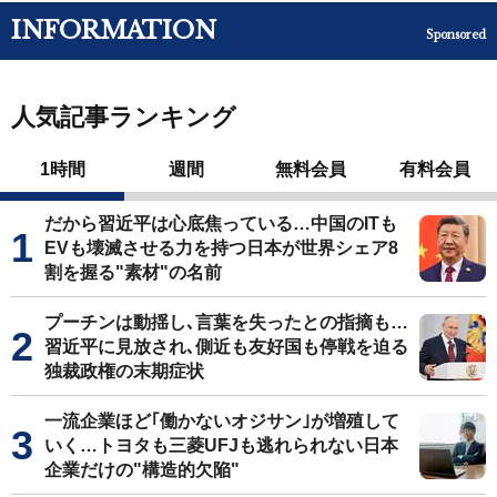
INFORMATION
Sponsored
人気記事ランキング
1時間
週間
無料会員
有料会員
だから習近平は心底焦っている…中国のITも
EVも壊滅させる力を持つ日本が世界シェア8
割を握る"素材"の名前
プーチンは動揺し､言葉を失ったとの指摘も…
習近平に見放され､側近も友好国も停戦を迫る
独裁政権の末期症状
一流企業ほど｢働かないオジサン｣が増殖して
いく…トヨタも三菱UFJも逃れられない日本
企業だけの"構造的欠陥"