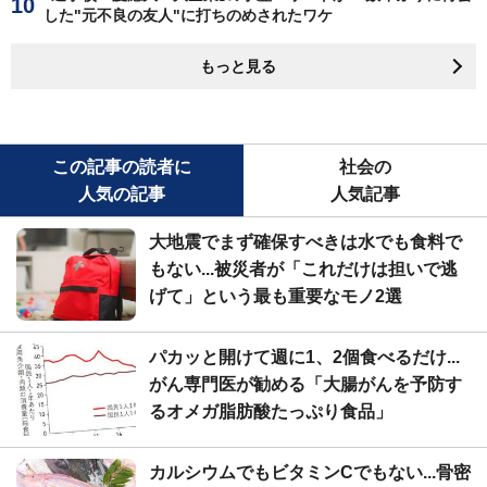
した"元不良の友人"に打ちのめされたワケ
もっと見る
この記事の読者に
社会の
人気の記事
人気記事
大地震でまず確保すべきは水でも食料で
もない...被災者が「これだけは担いで逃
げて」という最も重要なモノ2選
パカッと開けて週に1、2個食べるだけ...
がん専門医が勧める「大腸がんを予防す
るオメガ脂肪酸たっぷり食品」
カルシウムでもビタミンCでもない...骨密