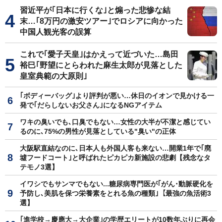
習近平が｢日本に行くな｣と煽った悲惨な結
末…｢8万円の激安ツアー｣でロシアに向かった
中国人観光客の誤算
これで｢愛子天皇｣はかえって近づいた…島田
裕巳｢野望にとらわれた麻生太郎が見落とした
皇室典範の大原則｣
｢ボディーバッグ｣より評判が悪い…休日のイオンで見かける一
発で｢だらしないお父さん｣になるNGアイテム
ワキの臭いでも､口臭でもない…女性の大半が不潔と感じてい
るのに､75%の男性が見落としている"臭い"の正体
大阪駅直結なのに､日本人も外国人客も来ない…開業1年で｢廃
墟フードコート｣と呼ばれたピカピカ新施設の悲劇【残念なタ
テモノ3選】
イワシでもサンマでもない...糖尿病専門医が｢がん･動脈硬化を
予防し､美肌を保つ栄養素をとれる魚の種類｣【最強の魚活術3
選】
｢進学校→慶應大→大企業｣の学歴エリートが10数年ぶりに再会