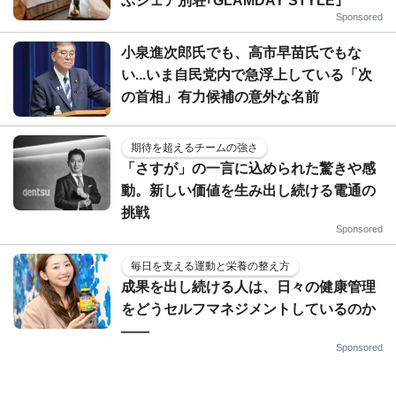
ぶシェア別荘｢GLAMDAY STYLE｣
Sponsored
小泉進次郎氏でも、高市早苗氏でもな
い...いま自民党内で急浮上している「次
の首相」有力候補の意外な名前
期待を超えるチームの強さ
「さすが」の一言に込められた驚きや感
動。新しい価値を生み出し続ける電通の
挑戦
Sponsored
毎日を支える運動と栄養の整え方
成果を出し続ける人は、日々の健康管理
をどうセルフマネジメントしているのか
——
Sponsored