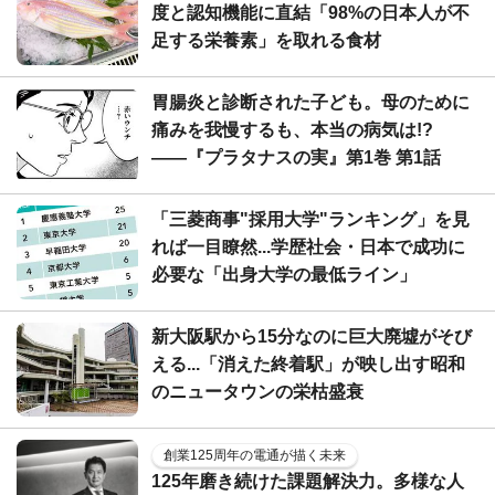
度と認知機能に直結「98%の日本人が不
足する栄養素」を取れる食材
胃腸炎と診断された子ども。母のために
痛みを我慢するも、本当の病気は!?
――『プラタナスの実』第1巻 第1話
「三菱商事"採用大学"ランキング」を見
れば一目瞭然...学歴社会・日本で成功に
必要な「出身大学の最低ライン」
新大阪駅から15分なのに巨大廃墟がそび
える...「消えた終着駅」が映し出す昭和
のニュータウンの栄枯盛衰
創業125周年の電通が描く未来
125年磨き続けた課題解決力。多様な人