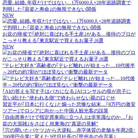
恋愛､結婚､年収だけではない…1万6000人×28年追跡調査で
判明した｢容姿と寿命｣の無視できない関係
NEW
お盆の帰省で｢絶対に喜ばれる手土産｣がある…接待のプロが
こっそり教える｢東京駅近で買えるお菓子｣6選
NEW
"テレビ大好き"高齢者の｢テレビ離れ｣が始まった…10代後半
～20代の約7割が"ほぼ見ない"衝撃の最新データ
｢AIの答えを写す子はバカになる｣AIコンサルの母が息子に
言い続けた"使われる側"で終わらせない親の口ぐせ
習近平が｢日本に行くな｣と煽った悲惨な結末…｢8万円の激安
ツアー｣でロシアに向かった中国人観光客の誤算
｢自由席券だけで指定席車両に立つ人｣は非常識なのか…｢お
盆の大混雑｣をさばくJR東海の"真逆の見解"
｢穴の開いたバケツ｣から大逆転…赤字体質の老舗を年商2倍･
200億円企業に変えた3代目社長の｢甲州弁の合言葉｣