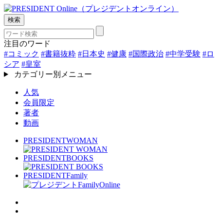
検索
注目のワード
#コミック
#書籍抜粋
#日本史
#健康
#国際政治
#中学受験
#ロ
シア
#皇室
カテゴリー別メニュー
人気
会員限定
著者
動画
PRESIDENT
WOMAN
PRESIDENT
BOOKS
PRESIDENT
Family