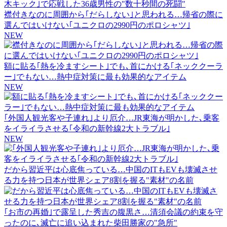
襟付きなのに周囲から｢だらしない｣と思われる…帰省の際に
選んではいけない｢ユニクロの2990円のポロシャツ｣
NEW
額に貼る｢熱を冷ますシート｣でも､首にかける｢ネッククーラ
ー｣でもない…熱中症対策に最も効果的なアイテム
NEW
｢外国人観光客や子連れ｣より厄介…JR東海が明かした､乗客
をイライラさせる｢令和の新幹線2大トラブル｣
NEW
だから習近平は心底焦っている…中国のITもEVも壊滅させ
る力を持つ日本が世界シェア8割を握る"素材"の名前
｢お市の再婚｣で露呈した秀吉の腹黒さ…清須会議の約束を守
ったのに､滅亡に追い込まれた柴田勝家の"急所"