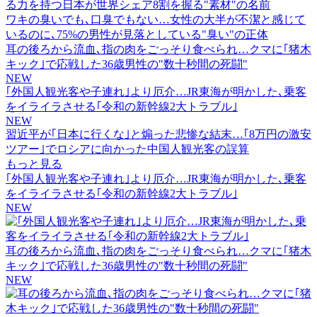
る力を持つ日本が世界シェア8割を握る"素材"の名前
ワキの臭いでも､口臭でもない…女性の大半が不潔と感じて
いるのに､75%の男性が見落としている"臭い"の正体
耳の後ろから流血､指の肉をごっそり食べられ…クマに｢猪木
キック｣で応戦した36歳男性の"数十秒間の死闘"
NEW
｢外国人観光客や子連れ｣より厄介…JR東海が明かした､乗客
をイライラさせる｢令和の新幹線2大トラブル｣
NEW
習近平が｢日本に行くな｣と煽った悲惨な結末…｢8万円の激安
ツアー｣でロシアに向かった中国人観光客の誤算
もっと見る
｢外国人観光客や子連れ｣より厄介…JR東海が明かした､乗客
をイライラさせる｢令和の新幹線2大トラブル｣
NEW
耳の後ろから流血､指の肉をごっそり食べられ…クマに｢猪木
キック｣で応戦した36歳男性の"数十秒間の死闘"
NEW