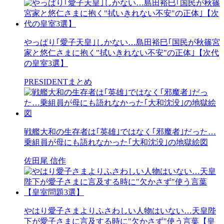
やっぱり｢愛子天皇｣しかない…島田裕巳｢国民が秋篠宮
家と悠仁さまに抱く"拭いきれない不安"の正体｣【次代
の皇室3選】
PRESIDENTまとめ
戦艦大和の生存者は｢英雄｣ではなく｢邪魔者｣だった…
乗組員が母にも語れなかった｢大和沈没｣の地獄絵図
佐田尾 信作
やはり愛子さまよりふさわしい人物はいない…天皇陛
下が愛子さまに言及する時に"欠かさず"使う言葉【皇