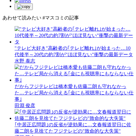
あわせて読みたい
#マスコミの記事
"テレビ大好き"高齢者の｢テレビ離れ｣が始まった…10
代後半～20代の約7割が"ほぼ見ない"衝撃の最新データ
水野 泰志
だからフジテレビは橋本愛も佐藤二朗も守れなかっ
た…テレビ局から消える｢金にも視聴率にもならない仕
事｣
田淵 俊彦
｢中居正広問題｣の反省が逆効果に…文春報道翌日に佐
藤二朗を見捨てたフジテレビの"致命的な大失策"