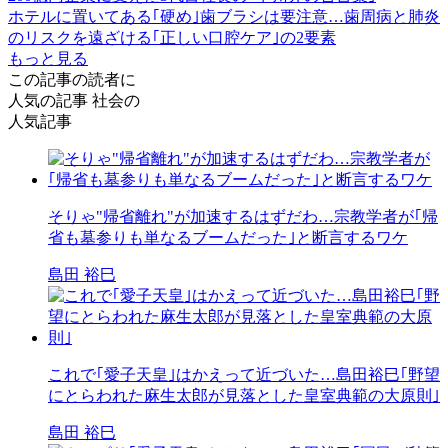
ホテルに置いてある｢硬め｣歯ブラシは要注意…歯周病と肺炎
のリスクを遠ざける｢正しい口腔ケア｣の2要素
もっと見る
この記事の読者に
人気の記事
社会の
人気記事
そりゃ"帰省離れ"が加速するはずだわ…宗教学者が｢帰
省も墓参りも単なるブームだった｣と断言するワケ
島田 裕巳
これで｢愛子天皇｣はかえって近づいた…島田裕巳｢野望
にとらわれた麻生太郎が見落とした皇室典範の大原則｣
島田 裕巳