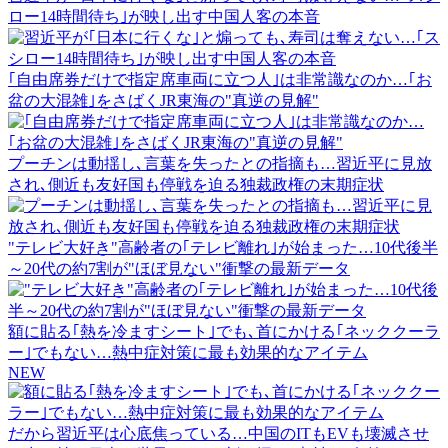
ロー14時間待ち｣が映し出す中国人客の本音
｢自由席券だけで指定席車両に立つ人｣は非常識なのか…｢お
盆の大混雑｣をさばくJR東海の"真逆の見解"
プーチンは動揺し､言葉を失ったとの指摘も…習近平に見放
され､側近も友好国も停戦を迫る独裁政権の末期症状
"テレビ大好き"高齢者の｢テレビ離れ｣が始まった…10代後半
～20代の約7割が"ほぼ見ない"衝撃の最新データ
額に貼る｢熱を冷ますシート｣でも､首にかける｢ネッククーラ
ー｣でもない…熱中症対策に最も効果的なアイテム
NEW
だから習近平は心底焦っている…中国のITもEVも壊滅させ