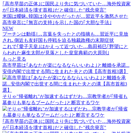
｢高市早苗の正体｣に国民より先に気づいていた…海外投資家
が｢日本経済を壊す首相｣だと確信した"残念発言"
米国は曖昧､韓国は冷ややかだったが…習近平を激怒させた
高市発言に｢無言の支持｣を示した国の｢大胆な手法｣
NEW
プーチンは動揺し､言葉を失ったとの指摘も…習近平に見放
され､側近も友好国も停戦を迫る独裁政権の末期症状
これで｢愛子天皇｣はかえって近づいた…島田裕巳｢野望にと
らわれた麻生太郎が見落とした皇室典範の大原則｣
もっと見る
高市早苗は｢あなたが楽になるならいいわよ｣と離婚を承諾...
安倍内閣で出世する間に生まれた夫との溝【高市首相3選】
そりゃ"帰省離れ"が加速するはずだわ…宗教学者が｢帰省も
墓参りも単なるブームだった｣と断言するワケ
｢高市早苗の正体｣に国民より先に気づいていた…海外投資家
が｢日本経済を壊す首相｣だと確信した"残念発言"