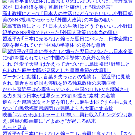
高市政権にとって｢日本人の生活｣はどうでもいい…小野田紀
美のSNS投稿でわかった｢外国人政策｣の本当の狙い
習近平が｢日本に売るな｣と煽った翌日にバレた…日本企業に
6割を握られていた"中国の半導体"の意外な急所
これで｢愛子天皇｣はかえって近づいた…島田裕巳｢野望にと
らわれた麻生太郎が見落とした皇室典範の大原則｣
プーチンは動揺し､言葉を失ったとの指摘も…習近平に見放
され､側近も友好国も停戦を迫る独裁政権の末期症状
だから習近平は心底焦っている…中国のITもEVも壊滅させ
る力を持つ日本が世界シェア8割を握る"素材"の名前
逆らった県議は次々と姿を消した…麻生太郎ですら手に負え
ない｢自民党福岡県議団｣が県民よりも大事にする掟
映画｢ちいかわ｣はホラーより怖い…興行収入｢キングダム｣超
え､満員の映画館に"どよめき"が起こる結末
もっと見る
習近平が｢日本に行くな｣と煽っても､寿司は奪えない…｢スシ