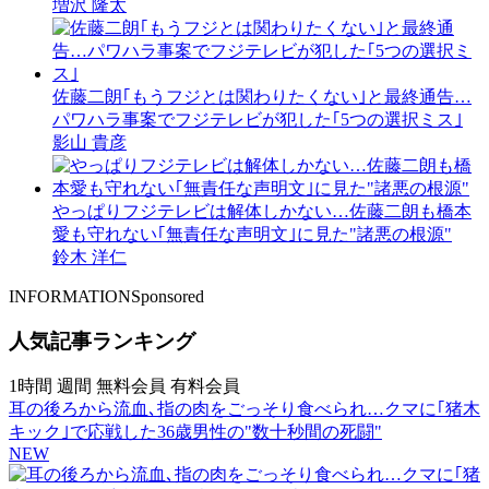
増沢 隆太
佐藤二朗｢もうフジとは関わりたくない｣と最終通告…
パワハラ事案でフジテレビが犯した｢5つの選択ミス｣
影山 貴彦
やっぱりフジテレビは解体しかない…佐藤二朗も橋本
愛も守れない｢無責任な声明文｣に見た"諸悪の根源"
鈴木 洋仁
INFORMATION
Sponsored
人気記事ランキング
1時間
週間
無料会員
有料会員
耳の後ろから流血､指の肉をごっそり食べられ…クマに｢猪木
キック｣で応戦した36歳男性の"数十秒間の死闘"
NEW