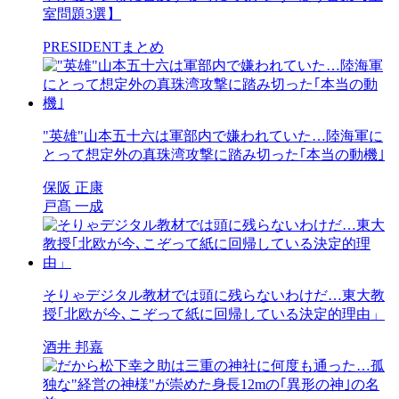
室問題3選】
PRESIDENTまとめ
"英雄"山本五十六は軍部内で嫌われていた…陸海軍に
とって想定外の真珠湾攻撃に踏み切った｢本当の動機｣
保阪 正康
戸髙 一成
そりゃデジタル教材では頭に残らないわけだ…東大教
授｢北欧が今､こぞって紙に回帰している決定的理由」
酒井 邦嘉