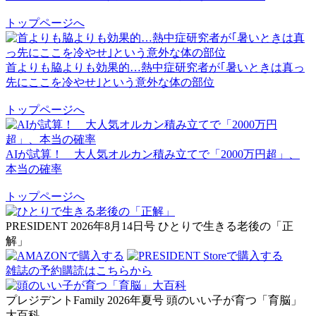
トップページへ
首よりも脇よりも効果的…熱中症研究者が｢暑いときは真っ
先にここを冷やせ｣という意外な体の部位
トップページへ
AIが試算！ 大人気オルカン積み立てで「2000万円超」、
本当の確率
トップページへ
PRESIDENT 2026年8月14日号
ひとりで生きる老後の「正
解」
雑誌の予約購読はこちらから
プレジデントFamily 2026年夏号
頭のいい子が育つ「育脳」
大百科