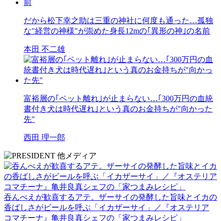
だから松下幸之助は三重の神社に何度も通った…孤独
な"経営の神様"が崇めた身長12mの｢異形の神｣の名前
本田 不二雄
富裕層の｢ペット離れ｣が止まらない…｢300万円の血統
書付き犬は時代遅れ｣という真のお金持ちが"向かった
先"
西田 理一郎
吞んべえが歓喜するアテ。ザーサイの発酵した旨味とイカの
香ばしさがビールを呼ぶ「イカザーサイ」／『オステリア
コマチーナ』⻲井良真シェフの「家つまみレシピ」