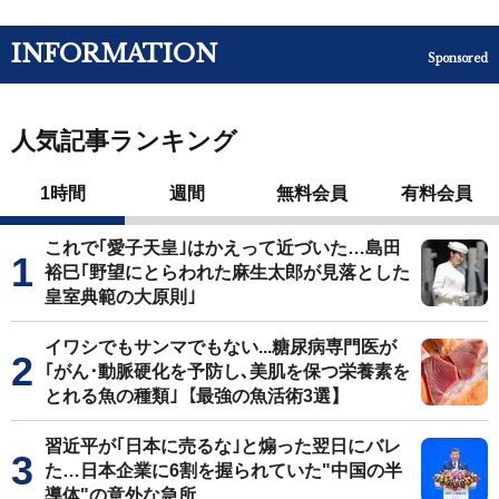
INFORMATION
Sponsored
人気記事ランキング
1時間
週間
無料会員
有料会員
これで｢愛子天皇｣はかえって近づいた…島田
裕巳｢野望にとらわれた麻生太郎が見落とした
皇室典範の大原則｣
イワシでもサンマでもない...糖尿病専門医が
｢がん･動脈硬化を予防し､美肌を保つ栄養素を
とれる魚の種類｣【最強の魚活術3選】
習近平が｢日本に売るな｣と煽った翌日にバレ
た…日本企業に6割を握られていた"中国の半
導体"の意外な急所