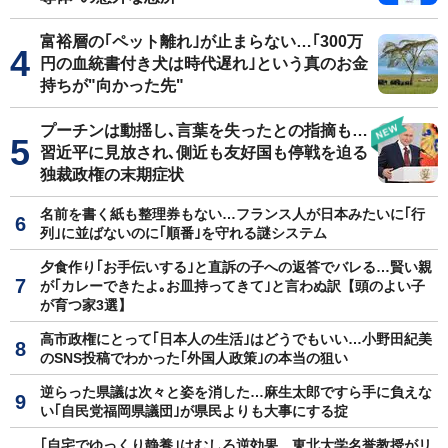
富裕層の｢ペット離れ｣が止まらない…｢300万
円の血統書付き犬は時代遅れ｣という真のお金
持ちが"向かった先"
プーチンは動揺し､言葉を失ったとの指摘も…
習近平に見放され､側近も友好国も停戦を迫る
独裁政権の末期症状
名前を書く紙も整理券もない…フランス人が日本みたいに｢行
列｣に並ばないのに｢順番｣を守れる謎システム
夕食作り｢お手伝いする｣と直訴の子への返答でバレる…賢い親
が｢カレーできたよ｡お皿持ってきて｣と言わぬ訳【頭のよい子
が育つ家3選】
高市政権にとって｢日本人の生活｣はどうでもいい…小野田紀美
のSNS投稿でわかった｢外国人政策｣の本当の狙い
逆らった県議は次々と姿を消した…麻生太郎ですら手に負えな
い｢自民党福岡県議団｣が県民よりも大事にする掟
｢自宅でゆっくり静養｣はむしろ逆効果…東北大学名誉教授がリ