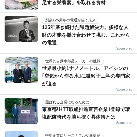
足する栄養素」を取れる食材
創業125周年の電通が描く未来
125年磨き続けた課題解決力。多様な人
財の才能を掛け合わせて挑む、これから
の電通
Sponsored
世界的自動車部品メーカーの挑戦
世界最小約1ナノメートル、アイシンの
｢空気から作る水｣に微粒子工学の専門家
が迫る
Sponsored
選ばれる企業になるために
東京都｢HTT取組推進宣言企業｣登録で環
境配慮時代を勝ち抜く具体策とは
Sponsored
中堅企業にリーズナブルな新提案