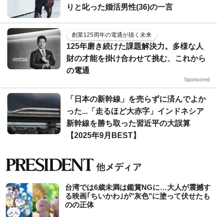
りと叱った婚活男性(36)の一言
創業125周年の電通が描く未来
125年磨き続けた課題解決力。多様な人
財の才能を掛け合わせて挑む、これから
の電通
Sponsored
「日本の新幹線」を売らずに済んでよか
った...「走るほど大赤字」インドネシア
新幹線を勝ち取った習近平の大誤算
【2025年9月BEST】
台湾では6歳未満は鑑賞NGに…大人が震撼す
る映画｢ちいかわ｣が"灰色"に塗って伏せたも
のの正体