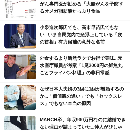
がん専門医が勧める「大腸がんを予防す
るオメガ脂肪酸たっぷり食品」
小泉進次郎氏でも、高市早苗氏でもな
い...いま自民党内で急浮上している「次
の首相」有力候補の意外な名前
外食するより断然ラクでお得で美味...元
水産庁職員が考案「1尾2000円の鮮魚丸
ごとフライパン料理」の非日常感
なぜ日本人夫婦の3組に1組が離婚するの
か...「価値観の違い」でも「セックスレ
ス」でもない本当の原因
MARCH卒、年収900万円なのに結婚でき
ない理由が詰まっていた...仲人がぴしゃ