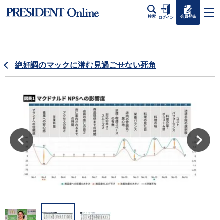
会員登録
検索
ログイン
絶好調のマックに潜む見過ごせない死角
ナ