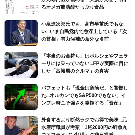
るオメガ脂肪酸たっぷり食品」
小泉進次郎氏でも、高市早苗氏でもな
い...いま自民党内で急浮上している「次
の首相」有力候補の意外な名前
「本当のお金持ち」はポルシェやフェラ
ーリには乗っていない...FPが実際に目に
した「富裕層のクルマ」の真実
バフェットも「現金は危険だ」と警告し
た...オルカンでもS&P500でもない、イ
ンフレ時こそ強さを発揮する「資産」
外食するより断然ラクでお得で美味...元
水産庁職員が考案「1尾2000円の鮮魚丸
ごとフライパン料理」の非日常感