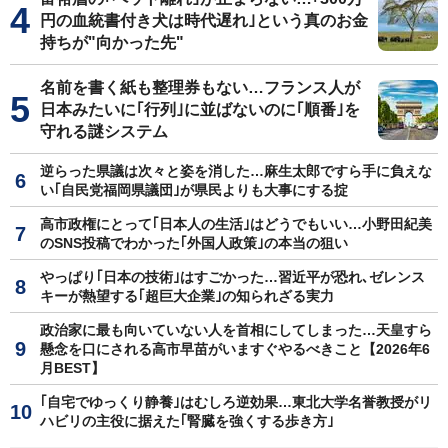
円の血統書付き犬は時代遅れ｣という真のお金
持ちが"向かった先"
名前を書く紙も整理券もない…フランス人が
日本みたいに｢行列｣に並ばないのに｢順番｣を
守れる謎システム
逆らった県議は次々と姿を消した…麻生太郎ですら手に負えな
い｢自民党福岡県議団｣が県民よりも大事にする掟
高市政権にとって｢日本人の生活｣はどうでもいい…小野田紀美
のSNS投稿でわかった｢外国人政策｣の本当の狙い
やっぱり｢日本の技術｣はすごかった…習近平が恐れ､ゼレンス
キーが熱望する｢超巨大企業｣の知られざる実力
政治家に最も向いていない人を首相にしてしまった…天皇すら
懸念を口にされる高市早苗がいますぐやるべきこと【2026年6
月BEST】
｢自宅でゆっくり静養｣はむしろ逆効果…東北大学名誉教授がリ
ハビリの主役に据えた｢腎臓を強くする歩き方｣