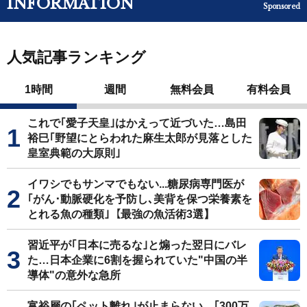
INFORMATION
Sponsored
人気記事ランキング
1時間
週間
無料会員
有料会員
これで｢愛子天皇｣はかえって近づいた…島田
裕巳｢野望にとらわれた麻生太郎が見落とした
皇室典範の大原則｣
イワシでもサンマでもない...糖尿病専門医が
｢がん･動脈硬化を予防し､美背を保つ栄養素を
とれる魚の種類｣【最強の魚活術3選】
習近平が｢日本に売るな｣と煽った翌日にバレ
た…日本企業に6割を握られていた"中国の半
導体"の意外な急所
富裕層の｢ペット離れ｣が止まらない…｢300万