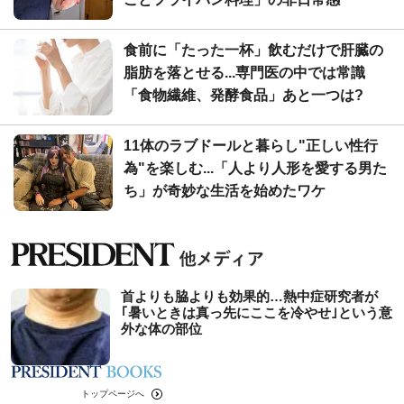
食前に「たった一杯」飲むだけで肝臓の
脂肪を落とせる...専門医の中では常識
「食物繊維、発酵食品」あと一つは?
11体のラブドールと暮らし"正しい性行
為"を楽しむ...「人より人形を愛する男た
ち」が奇妙な生活を始めたワケ
首よりも脇よりも効果的…熱中症研究者が
｢暑いときは真っ先にここを冷やせ｣という意
外な体の部位
トップページへ