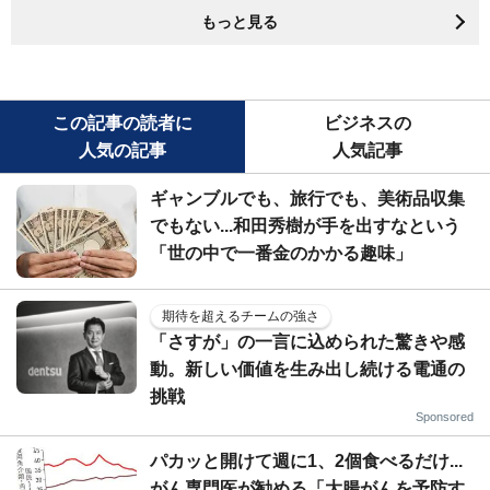
もっと見る
この記事の読者に
ビジネスの
人気の記事
人気記事
ギャンブルでも、旅行でも、美術品収集
でもない...和田秀樹が手を出すなという
「世の中で一番金のかかる趣味」
期待を超えるチームの強さ
「さすが」の一言に込められた驚きや感
動。新しい価値を生み出し続ける電通の
挑戦
Sponsored
パカッと開けて週に1、2個食べるだけ...
がん専門医が勧める「大腸がんを予防す