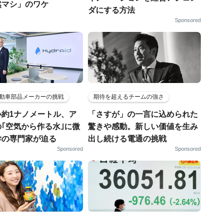
然マシ」のワケ
ダにする方法
Sponsored
動車部品メーカーの挑戦
期待を超えるチームの強さ
小約1ナノメートル、ア
「さすが」の一言に込められた
｢空気から作る水｣に微
驚きや感動。新しい価値を生み
学の専門家が迫る
出し続ける電通の挑戦
Sponsored
Sponsored