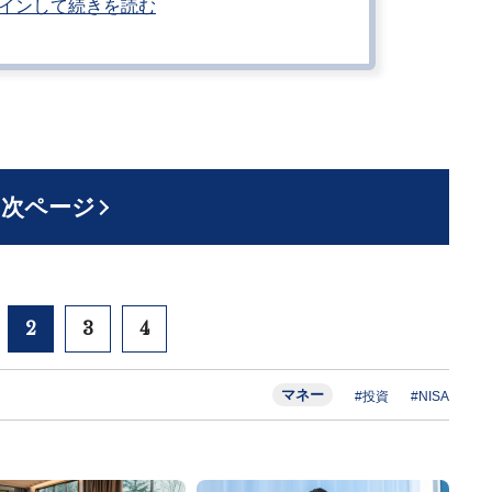
インして続きを読む
次ページ
2
3
4
マネー
#投資
#NISA