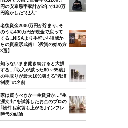
NISAで大損…世帯年収1200万
円の安泰黒字家計が2年で120万
円溶かした"犯人"
老後資金2000万円が貯まり､そ
のうち400万円が現金で戻って
くる...NISAより手堅い｢40歳か
らの資産形成術｣【投資の始め方
3選】
知らないまま働き続けると大損
する…｢収入が減った60～65歳｣
の手取りが最大10%増える"救済
制度"の名前
家は買うべきか一生賃貸か…"生
涯支出"を試算したお金のプロの
｢物件も家賃も上がる｣インフレ
時代の結論