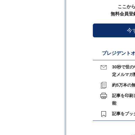
ここか
無料会員登
今
プレジデントオ
30秒で世
定メルマガ
約5万本の
記事を印刷
能
記事をブッ