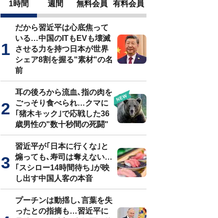
1時間
週間
無料会員
有料会員
だから習近平は心底焦って
いる…中国のITもEVも壊滅
させる力を持つ日本が世界
シェア8割を握る"素材"の名
前
耳の後ろから流血､指の肉を
ごっそり食べられ…クマに
｢猪木キック｣で応戦した36
歳男性の"数十秒間の死闘"
習近平が｢日本に行くな｣と
煽っても､寿司は奪えない…
｢スシロー14時間待ち｣が映
し出す中国人客の本音
プーチンは動揺し､言葉を失
ったとの指摘も…習近平に