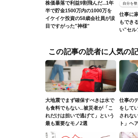
株価暴落で利益9割飛んだ...1年
自分を整
半で貯金1500万内の1000万を
仕事に
イケイケ投資の58歳会社員が涙
もでき
目ですがった"神様"
い”セ
この記事の読者に人気の
大地震でまず確保すべきは水で
仕事の
も食料でもない...被災者が「こ
をしてい
れだけは担いで逃げて」という
されな
最も重要なモノ2選
ト」ヘ