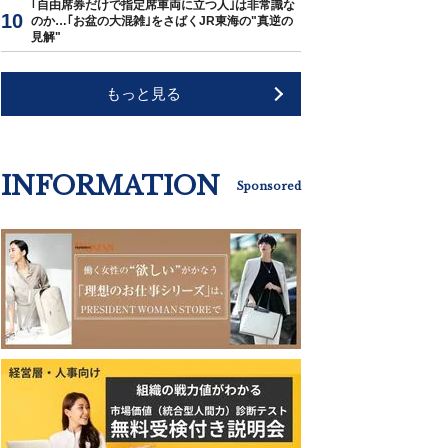
｢自由席券だけで指定席車両に立つ人｣は非常識な
のか…｢お盆の大混雑｣をさばくJR東海の"真逆の
見解"
もっと見る
INFORMATION
Sponsored