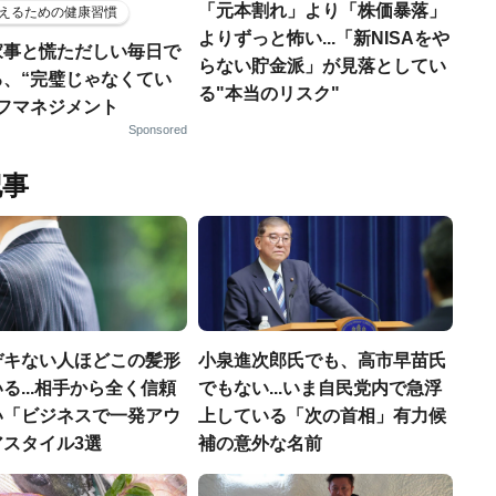
「元本割れ」より「株価暴落」
えるための健康習慣
よりずっと怖い...「新NISAをや
家事と慌ただしい毎日で
らない貯金派」が見落としてい
る、“完璧じゃなくてい
る"本当のリスク"
ルフマネジメント
Sponsored
記事
デキない人ほどこの髪形
小泉進次郎氏でも、高市早苗氏
る...相手から全く信頼
でもない...いま自民党内で急浮
い「ビジネスで一発アウ
上している「次の首相」有力候
アスタイル3選
補の意外な名前