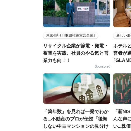
東京都｢HTT取組推進宣言企業｣
新しい形
リサイクル企業が節電・発電・
ホテル
蓄電を実践、社員のやる気と営
営者が
業力も向上！
｢GLAM
Sponsored
「築年数」を見れば一発でわか
「新NI
る...不動産のプロが伝授「後悔
んな声
しない中古マンションの見分け
い...