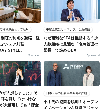
の福利厚生として活用
中堅企業にリーズナブルな新提案
と別荘の利点を凝縮…経
なぜ複雑なSFAは挫折する？少
選ぶシェア別荘
人数組織に最適な「名刺管理の
DAY STYLE｣
延長」で進めるDX
Sponsored
Sponsored
SAが大損しました」そ
日本企業の新規事業開発の課題
に耳を貸してはいけな
小手先の協業を脱却！オープン
株価が大暴落しても「貯金
イノベーションを経営アジェン