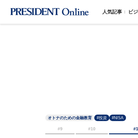
人気記事
ビジ
オトナのための金融教育
#投資
#NISA
#9
#10
#