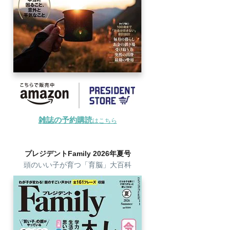
雑誌の予約購読
はこちら
プレジデントFamily 2026年夏号
頭のいい子が育つ「育脳」大百科