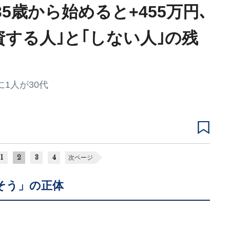
｣35歳から始めると+455万円､
資する人｣と｢しない人｣の残
に1人が30代
1
2
3
4
次ページ
そう」の正体