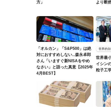
方」
より断
「オルカン」「S&P500」は絶
世界的自
対におすすめしない...森永卓郎
世界最
さん「いますぐ新NISAをやめ
イシンの
なさい」と語った真意【2025年
粒子工
4月BEST】