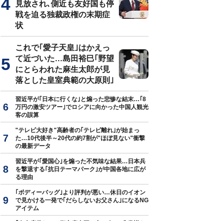
見放され､側近も友好国も停
戦を迫る独裁政権の末期症
状
これで｢愛子天皇｣はかえっ
て近づいた…島田裕巳｢野望
にとらわれた麻生太郎が見
落とした皇室典範の大原則｣
習近平が｢日本に行くな｣と煽った悲惨な結末…｢8
万円の激安ツアー｣でロシアに向かった中国人観光
客の誤算
"テレビ大好き"高齢者の｢テレビ離れ｣が始まっ
た…10代後半～20代の約7割が"ほぼ見ない"衝撃
の最新データ
習近平が｢愛国心｣を煽った不気味な結果…日本兵
を撃退する｢抗日テーマパーク｣が中国各地に広が
る理由
｢ボディーバッグ｣より評判が悪い…休日のイオン
で見かける一発で｢だらしないお父さん｣になるNG
アイテム