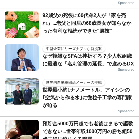
Sponsored
92歳父の死後に60代弟2人が「家を売
れ」...老父と同居の68歳長女が知らなか
った有利な相続ができた“裏技”
中堅企業にリーズナブルな新提案
なぜ複雑なSFAは挫折する？少人数組織
に最適な「名刺管理の延長」で進めるDX
Sponsored
世界的自動車部品メーカーの挑戦
世界最小約1ナノメートル、アイシンの
｢空気から作る水｣に微粒子工学の専門家
が迫る
Sponsored
預貯金5000万円超でも老後はまるで謳歌
できない...世帯年収1000万円の勝ち組50