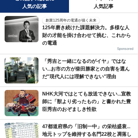
人気の記事
人気記事
創業125周年の電通が描く未来
125年磨き続けた課題解決力。多様な人
財の才能を掛け合わせて挑む、これから
の電通
Sponsored
「秀吉と一緒になるのがイヤ」ではな
い...お市の方が柴田勝家との自害を選ん
だ"現代人には理解できない"理由
NHK大河ではとても放送できない...宣教
師に「獣より劣ったもの」と書かれた豊
臣秀吉のおぞましき性欲
47都道府県の「旧制一中」の栄枯盛衰...
地元トップを維持する名門22校と凋落し