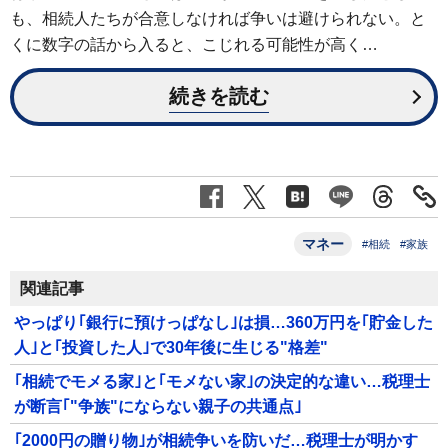
も、相続人たちが合意しなければ争いは避けられない。と
くに数字の話から入ると、こじれる可能性が高く…
続きを読む
マネー
#相続
#家族
関連記事
やっぱり｢銀行に預けっぱなし｣は損…360万円を｢貯金した
人｣と｢投資した人｣で30年後に生じる"格差"
｢相続でモメる家｣と｢モメない家｣の決定的な違い…税理士
が断言｢"争族"にならない親子の共通点｣
｢2000円の贈り物｣が相続争いを防いだ…税理士が明かす