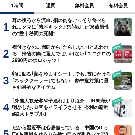
1時間
週間
無料会員
有料会員
耳の後ろから流血､指の肉をごっそり食べら
れ…クマに｢猪木キック｣で応戦した36歳男性
の"数十秒間の死闘"
襟付きなのに周囲から｢だらしない｣と思われ
る…帰省の際に選んではいけない｢ユニクロの
2990円のポロシャツ｣
額に貼る｢熱を冷ますシート｣でも､首にかける
｢ネッククーラー｣でもない…熱中症対策に最
も効果的なアイテム
｢外国人観光客や子連れ｣より厄介…JR東海が
明かした､乗客をイライラさせる｢令和の新幹
線2大トラブル｣
だから習近平は心底焦っている…中国のITも
EVも壊滅させる力を持つ日本が世界シェア8