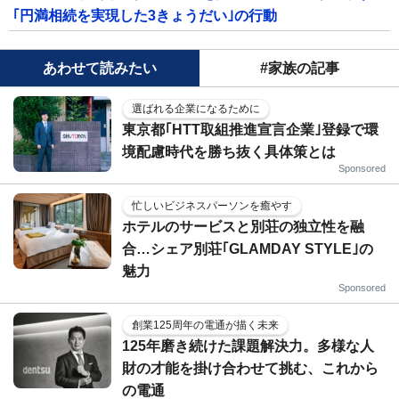
｢円満相続を実現した3きょうだい｣の行動
あわせて読みたい
#家族の記事
選ばれる企業になるために
東京都｢HTT取組推進宣言企業｣登録で環
境配慮時代を勝ち抜く具体策とは
Sponsored
忙しいビジネスパーソンを癒やす
ホテルのサービスと別荘の独立性を融
合…シェア別荘｢GLAMDAY STYLE｣の
魅力
Sponsored
創業125周年の電通が描く未来
125年磨き続けた課題解決力。多様な人
財の才能を掛け合わせて挑む、これから
の電通