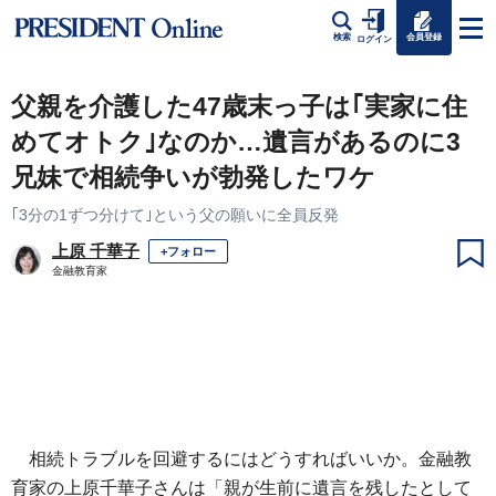
会員登録
検索
ログイン
父親を介護した47歳末っ子は｢実家に住
めてオトク｣なのか…遺言があるのに3
兄妹で相続争いが勃発したワケ
｢3分の1ずつ分けて｣という父の願いに全員反発
上原 千華子
+フォロー
金融教育家
相続トラブルを回避するにはどうすればいいか。金融教
育家の上原千華子さんは「親が生前に遺言を残したとして