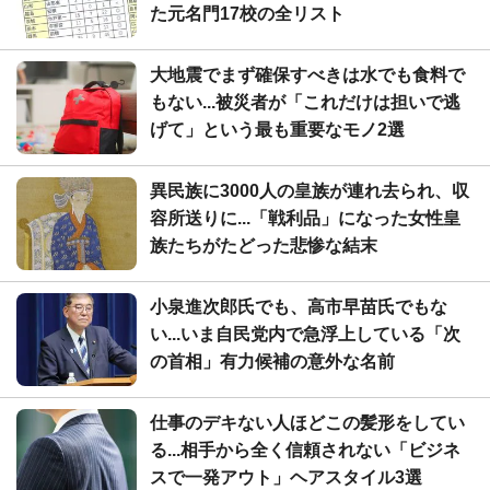
た元名門17校の全リスト
大地震でまず確保すべきは水でも食料で
もない...被災者が「これだけは担いで逃
げて」という最も重要なモノ2選
異民族に3000人の皇族が連れ去られ、収
容所送りに...「戦利品」になった女性皇
族たちがたどった悲惨な結末
小泉進次郎氏でも、高市早苗氏でもな
い...いま自民党内で急浮上している「次
の首相」有力候補の意外な名前
仕事のデキない人ほどこの髪形をしてい
る...相手から全く信頼されない「ビジネ
スで一発アウト」ヘアスタイル3選