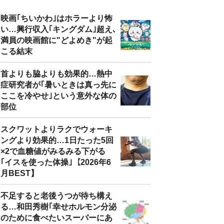
映画｢ちいかわ｣はホラーより怖
い…興行収入｢キングダム｣超え､
満員の映画館に"どよめき"が起
こる結末
首よりも脇よりも効果的…熱中
症研究者が｢暑いときは真っ先に
ここを冷やせ｣という意外な体の
部位
スクワットよりラクでウォーキ
ングより効果的…1日たった5回
×2で血糖値がみるみる下がる
｢イスを使った体操｣【2026年6
月BEST】
不足すると老後うつが待ち構え
る…和田秀樹｢幸せホルモン分泌
のために食べたいスーパーにあ