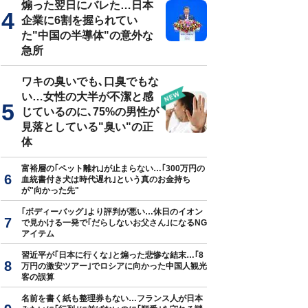
煽った翌日にバレた…日本
企業に6割を握られてい
た"中国の半導体"の意外な
急所
ワキの臭いでも､口臭でもな
い…女性の大半が不潔と感
じているのに､75%の男性が
見落としている"臭い"の正
体
富裕層の｢ペット離れ｣が止まらない…｢300万円の
血統書付き犬は時代遅れ｣という真のお金持ち
が"向かった先"
｢ボディーバッグ｣より評判が悪い…休日のイオン
で見かける一発で｢だらしないお父さん｣になるNG
アイテム
習近平が｢日本に行くな｣と煽った悲惨な結末…｢8
万円の激安ツアー｣でロシアに向かった中国人観光
客の誤算
名前を書く紙も整理券もない…フランス人が日本