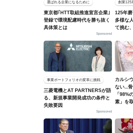
選ばれる企業になるために
創業12
東京都｢HTT取組推進宣言企業｣
125年
登録で環境配慮時代を勝ち抜く
多様な
具体策とは
て挑む
Sponsored
カルシ
事業ポートフォリオの変革に挑戦
ない..
三菱電機とAT PARTNERSが語
「98%
る、新規事業開発成功の条件と
素」を
失敗要因
Sponsored