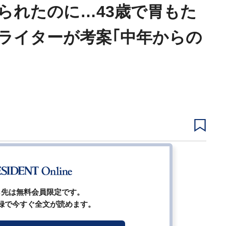
られたのに…43歳で胃もた
ライターが考案｢中年からの
1
2
3
4
5
ら先は無料会員限定です。
録で今すぐ全文が読めます。