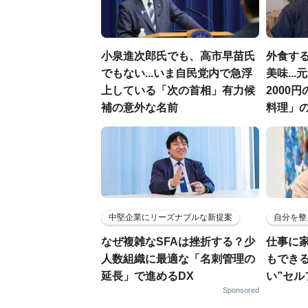
小泉進次郎氏でも、高市早苗氏
外食す
でもない...いま自民党内で急浮
美味..
上している「次の首相」有力候
2000
補の意外な名前
料理」
中堅企業にリーズナブルな新提案
自分を整
なぜ複雑なSFAは挫折する？少
仕事に
人数組織に最適な「名刺管理の
もでき
延長」で進めるDX
い”セ
Sponsored