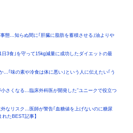
刻事態…知らぬ間に｢肝臓に脂肪を蓄積させる｣油よりや
1日3食｣を守って15kg減量に成功したダイエットの最
か…｢味の素や冷食は体に悪い｣という人に伝えたい｢う
が小さくなる…臨床外科医が開発した"ユニークで役立つ
意外なリスク…医師が警告｢血糖値を上げないのに糖尿
まれたBEST記事】