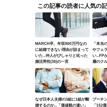
この記事の読者に人気の
MARCH卒、年収900万円なの
「本当
に結婚できない理由が詰まって
やフェ
いた...仲人がぴしゃりと叱った
い...
婚活男性(36)の一言
層のク
なぜ日本人夫婦の3組に1組が離
プーチン
婚するのか...「価値観の違い」
「152