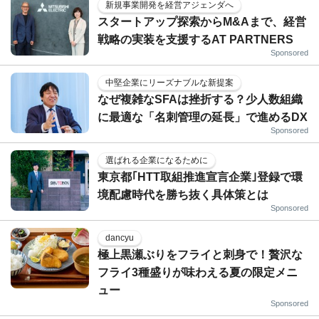
新規事業開発を経営アジェンダへ
スタートアップ探索からM&Aまで、経営
戦略の実装を支援するAT PARTNERS
Sponsored
中堅企業にリーズナブルな新提案
なぜ複雑なSFAは挫折する？少人数組織
に最適な「名刺管理の延長」で進めるDX
Sponsored
選ばれる企業になるために
東京都｢HTT取組推進宣言企業｣登録で環
境配慮時代を勝ち抜く具体策とは
Sponsored
dancyu
極上黒瀬ぶりをフライと刺身で！贅沢な
フライ3種盛りが味わえる夏の限定メニ
ュー
Sponsored