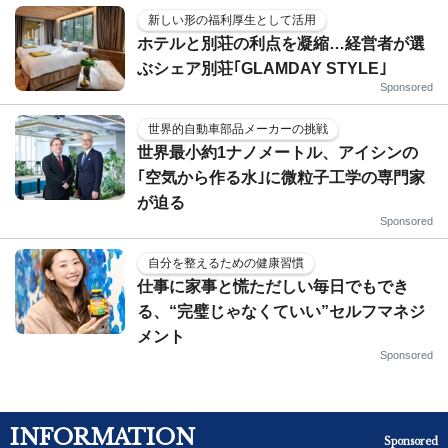
新しい形の福利厚生として活用
ホテルと別荘の利点を凝縮…経営者が選
ぶシェア別荘｢GLAMDAY STYLE｣
Sponsored
世界的自動車部品メーカーの挑戦
世界最小約1ナノメートル、アイシンの
｢空気から作る水｣に微粒子工学の専門家
が迫る
Sponsored
自分を整えるための健康習慣
仕事に家事と慌ただしい毎日でもでき
る、“完璧じゃなくていい”セルフマネジ
メント
Sponsored
INFORMATION
Sponsored