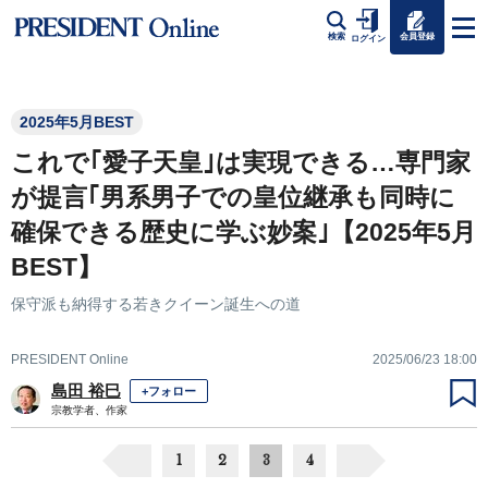
会員登録
検索
ログイン
2025年5月BEST
これで｢愛子天皇｣は実現できる…専門家
が提言｢男系男子での皇位継承も同時に
確保できる歴史に学ぶ妙案｣【2025年5月
BEST】
保守派も納得する若きクイーン誕生への道
PRESIDENT Online
2025/06/23 18:00
島田 裕巳
+フォロー
宗教学者、作家
1
2
3
4