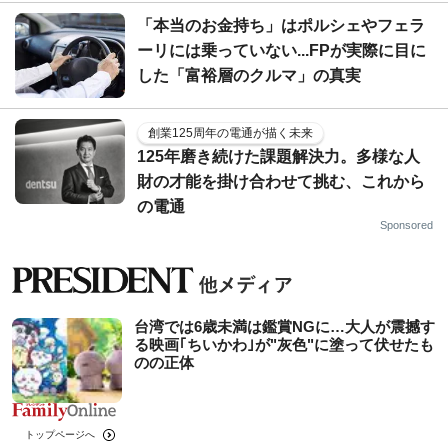
「本当のお金持ち」はポルシェやフェラ
ーリには乗っていない...FPが実際に目に
した「富裕層のクルマ」の真実
創業125周年の電通が描く未来
125年磨き続けた課題解決力。多様な人
財の才能を掛け合わせて挑む、これから
の電通
Sponsored
台湾では6歳未満は鑑賞NGに…大人が震撼す
る映画｢ちいかわ｣が"灰色"に塗って伏せたも
のの正体
トップページへ