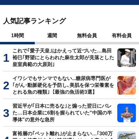
人気記事ランキング
1時間
週間
無料会員
有料会員
これで｢愛子天皇｣はかえって近づいた…島田
裕巳｢野望にとらわれた麻生太郎が見落とした
皇室典範の大原則｣
イワシでもサンマでもない...糖尿病専門医が
｢がん･動脈硬化を予防し､美肌を保つ栄養素を
とれる魚の種類｣【最強の魚活術3選】
習近平が｢日本に売るな｣と煽った翌日にバレ
た…日本企業に6割を握られていた"中国の半
導体"の意外な急所
富裕層の｢ペット離れ｣が止まらない…｢300万