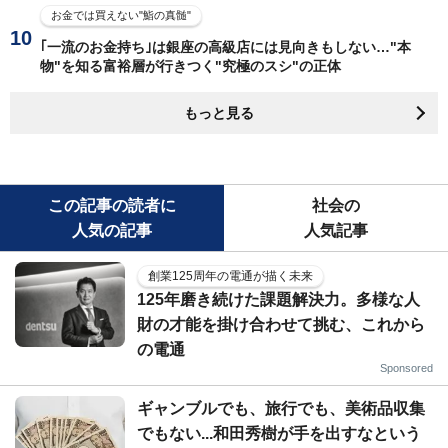
お金では買えない"鮨の真髄"
｢一流のお金持ち｣は銀座の高級店には見向きもしない…"本
物"を知る富裕層が行きつく"究極のスシ"の正体
もっと見る
この記事の読者に
社会の
人気の記事
人気記事
創業125周年の電通が描く未来
125年磨き続けた課題解決力。多様な人
財の才能を掛け合わせて挑む、これから
の電通
Sponsored
ギャンブルでも、旅行でも、美術品収集
でもない...和田秀樹が手を出すなという