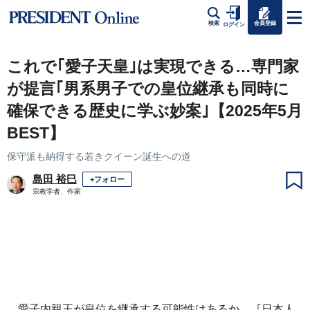
会員登録
検索
ログイン
これで｢愛子天皇｣は実現できる…専門家
が提言｢男系男子での皇位継承も同時に
確保できる歴史に学ぶ妙案｣【2025年5月
BEST】
保守派も納得する若きクイーン誕生への道
島田 裕巳
+フォロー
宗教学者、作家
愛子内親王が皇位を継承する可能性はあるか。『日本人