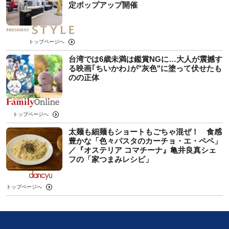
定ポップアップ開催
トップページへ
台湾では6歳未満は鑑賞NGに…大人が震撼す
る映画｢ちいかわ｣が"灰色"に塗って伏せたも
のの正体
トップページへ
太麺も細麺もショートもごちゃ混ぜ！ 食感
豊かな「色々パスタのカーチョ・エ・ペペ」
／『オステリア コマチーナ』亀井良真シェ
フの「家つまみレシピ」
トップページへ