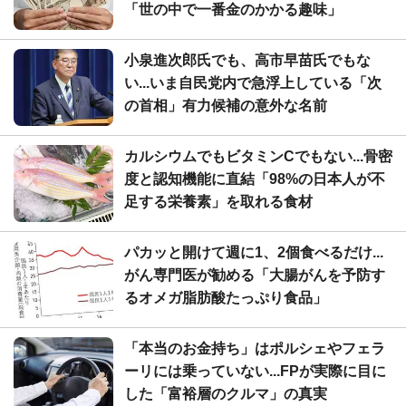
「世の中で一番金のかかる趣味」
小泉進次郎氏でも、高市早苗氏でもな
い...いま自民党内で急浮上している「次
の首相」有力候補の意外な名前
カルシウムでもビタミンCでもない...骨密
度と認知機能に直結「98%の日本人が不
足する栄養素」を取れる食材
パカッと開けて週に1、2個食べるだけ...
がん専門医が勧める「大腸がんを予防す
るオメガ脂肪酸たっぷり食品」
「本当のお金持ち」はポルシェやフェラ
ーリには乗っていない...FPが実際に目に
した「富裕層のクルマ」の真実