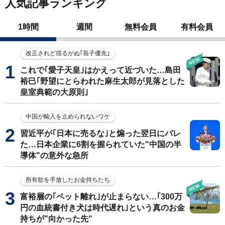
人気記事ランキング
1時間
週間
無料会員
有料会員
改正されど揺るがぬ｢長子優先｣
これで｢愛子天皇｣はかえって近づいた…島田
裕巳｢野望にとらわれた麻生太郎が見落とした
皇室典範の大原則｣
中国が輸入を止められないワケ
習近平が｢日本に売るな｣と煽った翌日にバレ
た…日本企業に6割を握られていた"中国の半
導体"の意外な急所
所有欲を手放したお金持ちたち
富裕層の｢ペット離れ｣が止まらない…｢300万
円の血統書付き犬は時代遅れ｣という真のお金
持ちが"向かった先"