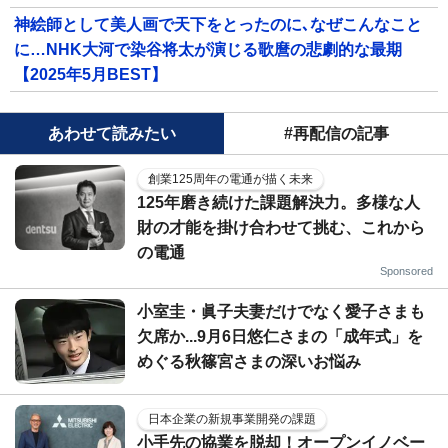
神絵師として美人画で天下をとったのに､なぜこんなこと
に…NHK大河で染谷将太が演じる歌麿の悲劇的な最期
【2025年5月BEST】
あわせて読みたい
#再配信の記事
創業125周年の電通が描く未来
125年磨き続けた課題解決力。多様な人
財の才能を掛け合わせて挑む、これから
の電通
Sponsored
小室圭・眞子夫妻だけでなく愛子さまも
欠席か...9月6日悠仁さまの「成年式」を
めぐる秋篠宮さまの深いお悩み
日本企業の新規事業開発の課題
小手先の協業を脱却！オープンイノベー