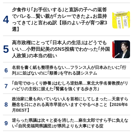
夕食作り｢お手伝いする｣と直訴の子への返答
でバレる…賢い親が｢カレーできたよ｡お皿持
ってきて｣と言わぬ訳【頭のよい子が育つ家3
選】
高市政権にとって｢日本人の生活｣はどうでも
いい…小野田紀美のSNS投稿でわかった｢外国
人政策｣の本当の狙い
名前を書く紙も整理券もない…フランス人が日本みたいに｢行
列｣に並ばないのに｢順番｣を守れる謎システム
｢自宅でゆっくり静養｣はむしろ逆効果…東北大学名誉教授がリ
ハビリの主役に据えた｢腎臓を強くする歩き方｣
政治家に最も向いていない人を首相にしてしまった…天皇すら
懸念を口にされる高市早苗がいますぐやるべきこと【2026年6
月BEST】
逆らった県議は次々と姿を消した…麻生太郎ですら手に負えな
い｢自民党福岡県議団｣が県民よりも大事にする掟