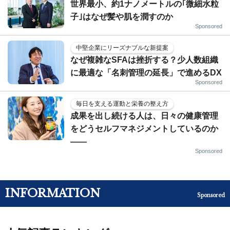
世界最小、約1ナノメートルの｢微細水粒
子｣はなぜ髪や肌を潤すのか
Sponsored
中堅企業にリーズナブルな新提案
なぜ複雑なSFAは挫折する？少人数組織
に最適な「名刺管理の延長」で進めるDX
Sponsored
毎日を支える運動と栄養の整え方
成果を出し続ける人は、日々の健康管理
をどうセルフマネジメントしているのか
——
Sponsored
INFORMATION
Sponsored