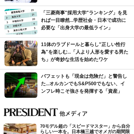
「三菱商事"採用大学"ランキング」を見
れば一目瞭然...学歴社会・日本で成功に
必要な「出身大学の最低ライン」
11体のラブドールと暮らし"正しい性行
為"を楽しむ...「人より人形を愛する男た
ち」が奇妙な生活を始めたワケ
バフェットも「現金は危険だ」と警告し
た...オルカンでもS&P500でもない、イ
ンフレ時こそ強さを発揮する「資産」
70モデル超の「スピードマスター」から自分
らしい一本を。日本橋三越でオメガの期間限