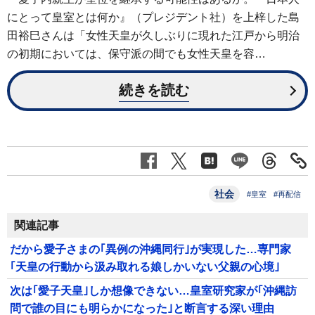
にとって皇室とは何か』（プレジデント社）を上梓した島
田裕巳さんは「女性天皇が久しぶりに現れた江戸から明治
の初期においては、保守派の間でも女性天皇を容…
続きを読む
社会
#皇室
#再配信
関連記事
だから愛子さまの｢異例の沖縄同行｣が実現した…専門家
｢天皇の行動から汲み取れる娘しかいない父親の心境｣
次は｢愛子天皇｣しか想像できない…皇室研究家が｢沖縄訪
問で誰の目にも明らかになった｣と断言する深い理由