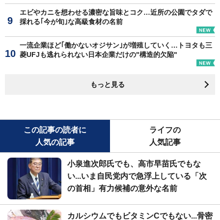
エビやカニを想わせる濃密な旨味とコク…近所の公園でタダで
採れる｢今が旬｣な高級食材の名前
一流企業ほど｢働かないオジサン｣が増殖していく…トヨタも三
菱UFJも逃れられない日本企業だけの"構造的欠陥"
もっと見る
この記事の読者に
ライフの
人気の記事
人気記事
小泉進次郎氏でも、高市早苗氏でもな
い...いま自民党内で急浮上している「次
の首相」有力候補の意外な名前
カルシウムでもビタミンCでもない...骨密