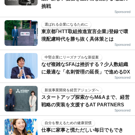
挑戦
Sponsored
選ばれる企業になるために
東京都｢HTT取組推進宣言企業｣登録で環
境配慮時代を勝ち抜く具体策とは
Sponsored
中堅企業にリーズナブルな新提案
なぜ複雑なSFAは挫折する？少人数組織
に最適な「名刺管理の延長」で進めるDX
Sponsored
新規事業開発を経営アジェンダへ
スタートアップ探索からM&Aまで、経営
戦略の実装を支援するAT PARTNERS
Sponsored
自分を整えるための健康習慣
仕事に家事と慌ただしい毎日でもでき