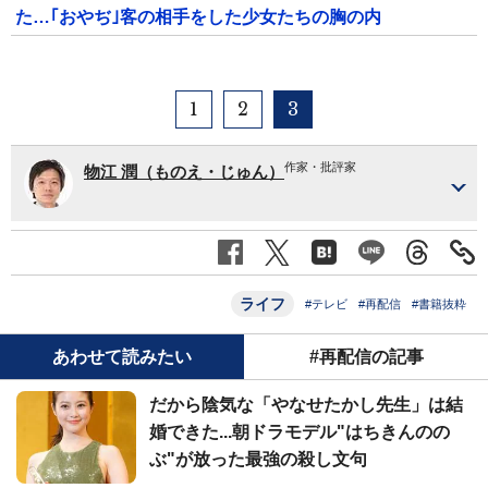
た…｢おやぢ｣客の相手をした少女たちの胸の内
1
2
3
作家・批評家
物江 潤（ものえ・じゅん）
ライフ
#テレビ
#再配信
#書籍抜粋
あわせて読みたい
#再配信の記事
だから陰気な「やなせたかし先生」は結
婚できた...朝ドラモデル"はちきんのの
ぶ"が放った最強の殺し文句