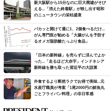
新大阪駅から15分なのに巨大廃墟がそび
える...「消えた終着駅」が映し出す昭和
のニュータウンの栄枯盛衰
パカッと開けて週に1、2個食べるだけ...
がん専門医が勧める「大腸がんを予防す
るオメガ脂肪酸たっぷり食品」
「日本の新幹線」を売らずに済んでよか
った...「走るほど大赤字」インドネシア
新幹線を勝ち取った習近平の大誤算
外食するより断然ラクでお得で美味...元
水産庁職員が考案「1尾2000円の鮮魚丸
ごとフライパン料理」の非日常感