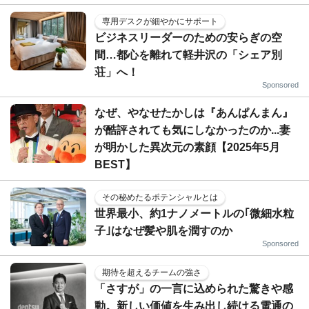
専用デスクが細やかにサポート
ビジネスリーダーのための安らぎの空
間…都心を離れて軽井沢の「シェア別
荘」へ！
Sponsored
なぜ、やなせたかしは『あんぱんまん』
が酷評されても気にしなかったのか...妻
が明かした異次元の素顔【2025年5月
BEST】
その秘めたるポテンシャルとは
世界最小、約1ナノメートルの｢微細水粒
子｣はなぜ髪や肌を潤すのか
Sponsored
期待を超えるチームの強さ
「さすが」の一言に込められた驚きや感
動。新しい価値を生み出し続ける電通の