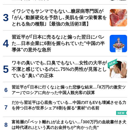
イワシでもサンマでもない...糖尿病専門医が
｢がん･動脈硬化を予防し､美肌を保つ栄養素を
とれる魚の種類｣【最強の魚活術3選】
習近平が｢日本に売るな｣と煽った翌日にバレ
た…日本企業に6割を握られていた"中国の半
導体"の意外な急所
ワキの臭いでも､口臭でもない…女性の大半が
不潔と感じているのに､75%の男性が見落とし
ている"臭い"の正体
習近平が｢日本に行くな｣と煽った悲惨な結末…｢8万円の激安ツ
アー｣でロシアに向かった中国人観光客の誤算
だから習近平は心底焦っている…中国のITもEVも壊滅させる力
を持つ日本が世界シェア8割を握る"素材"の名前
富裕層の｢ペット離れ｣が止まらない…｢300万円の血統書付き犬
は時代遅れ｣という真のお金持ちが"向かった先"