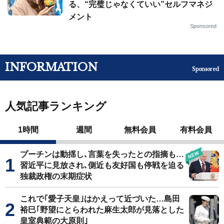
る、“完璧じゃなくていい”セルフマネジ
メント
Sponsored
INFORMATION
Sponsored
人気記事ランキング
1時間
週間
無料会員
有料会員
プーチンは動揺し､言葉を失ったとの指摘も…
習近平に見放され､側近も友好国も停戦を迫る
独裁政権の末期症状
これで｢愛子天皇｣はかえって近づいた…島田
裕巳｢野望にとらわれた麻生太郎が見落とした
皇室典範の大原則｣