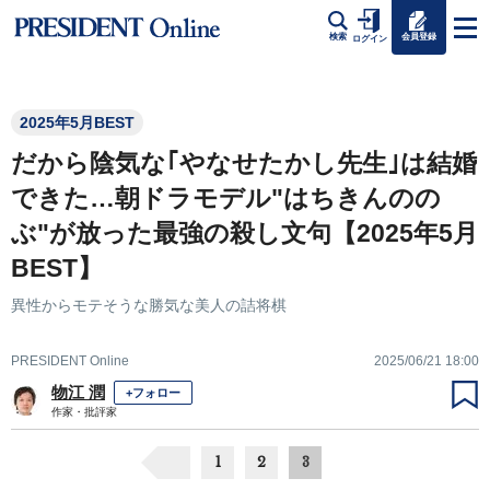
会員登録
検索
ログイン
2025年5月BEST
だから陰気な｢やなせたかし先生｣は結婚
できた…朝ドラモデル"はちきんのの
ぶ"が放った最強の殺し文句【2025年5月
BEST】
異性からモテそうな勝気な美人の詰将棋
PRESIDENT Online
2025/06/21 18:00
物江 潤
+フォロー
作家・批評家
1
2
3